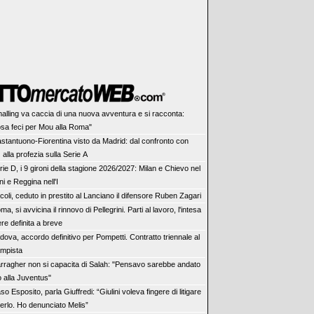
alling va caccia di una nuova avventura e si racconta:
sa feci per Mou alla Roma"
stantuono-Fiorentina visto da Madrid: dal confronto con
alla profezia sulla Serie A
rie D, i 9 gironi della stagione 2026/2027: Milan e Chievo nel
i e Reggina nell'I
coli, ceduto in prestito al Lanciano il difensore Ruben Zagari
ma, si avvicina il rinnovo di Pellegrini. Parti al lavoro, l'intesa
re definita a breve
dova, accordo definitivo per Pompetti. Contratto triennale al
mpista
rragher non si capacita di Salah: "Pensavo sarebbe andato
o alla Juventus"
so Esposito, parla Giuffredi: “Giulini voleva fingere di litigare
erlo. Ho denunciato Melis”