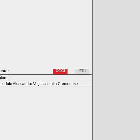
Lette:
OGGI
IERI
giorno
 ceduto Alessandro Vogliacco alla Cremonese