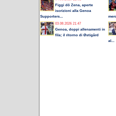
Figgi dö Zena, aperte
iscrizioni alla Genoa
Supporters...
merc
03.08.2026 21:47
Genoa, doppi allenamenti in
fila; il ritorno di Østigård
al...