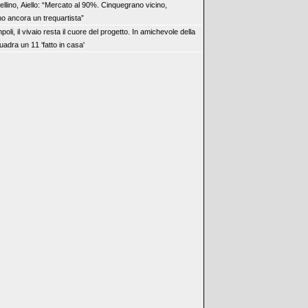
ellino, Aiello: “Mercato al 90%. Cinquegrano vicino,
o ancora un trequartista”
poli, il vivaio resta il cuore del progetto. In amichevole della
adra un 11 'fatto in casa'