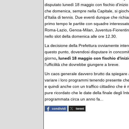
disputato lunedì 18 maggio con fischio d'inizio 
che domenica, sempre nella Capitale, si giocher
d'Italia di tennis. Due eventi dunque che rich
primo tempo le partite con squadre interessa
Roma-Lazio, Genoa-Milan, Juventus-Fiorentina
nello slot della domenica alle ore 12.30.
La decisione della Prefettura ovviamente int
questo punto, dovendosi disputare in concomitan
giorno
, lunedì 18 maggio con fischio d'inizi
l'ufficilità che dovrebbe giungere a breve.
Un caos generale davvero brutto da spiegare a
variare i loro programmi tenendo presente che 
e quindi anche con un traffico cittadino che è 
pure ricordato che le date della finale degli Inte
programmata circa un anno fa...
condividi
tweet