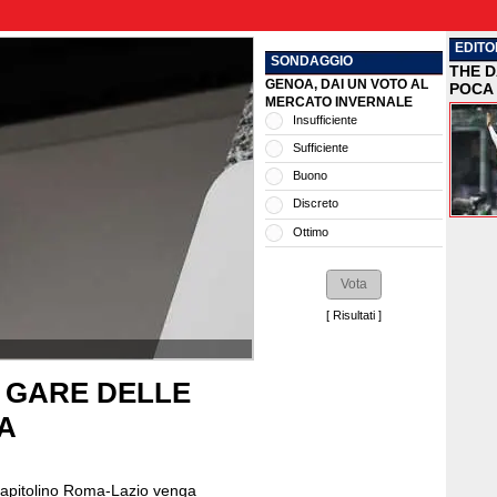
EDITO
SONDAGGIO
THE D
GENOA, DAI UN VOTO AL
POCA 
MERCATO INVERNALE
Insufficiente
Sufficiente
Buono
Discreto
Ottimo
[
Risultati
]
E GARE DELLE
CA
 capitolino Roma-Lazio venga