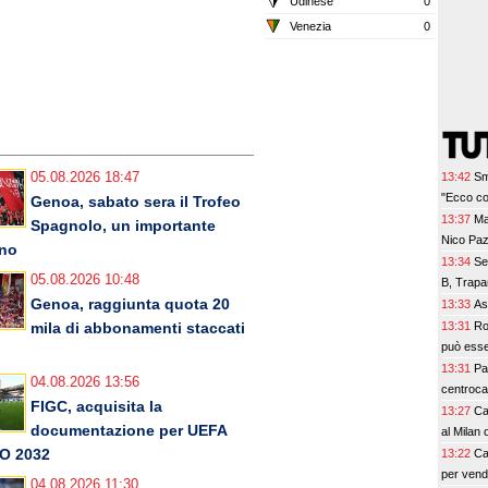
Udinese
0
Venezia
0
13:42
Sm
05.08.2026 18:47
"Ecco co
Genoa, sabato sera il Trofeo
13:37
Ma
Spagnolo, un importante
Nico Paz 
rno
13:34
Se
05.08.2026 10:48
B, Trapan
Genoa, raggiunta quota 20
13:33
As
13:31
Ro
mila di abbonamenti staccati
può esse
13:31
Pa
04.08.2026 13:56
centroca
FIGC, acquisita la
13:27
Ca
documentazione per UEFA
al Milan 
O 2032
13:22
Ca
per vend
04.08.2026 11:30