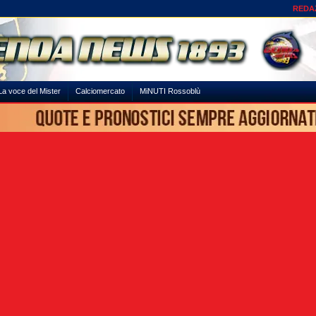
REDA
La voce del Mister
Calciomercato
MiNUTI Rossoblù