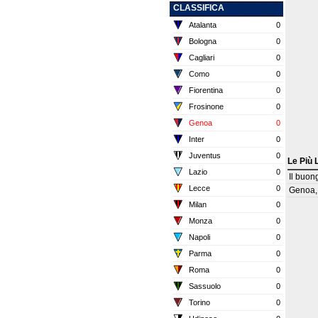
CLASSIFICA
Atalanta
0
Bologna
0
Cagliari
0
Como
0
Fiorentina
0
Frosinone
0
Genoa
0
Inter
0
Juventus
0
Le Più 
Lazio
0
Il buon
Lecce
0
Genoa,
Milan
0
Monza
0
Napoli
0
Parma
0
Roma
0
Sassuolo
0
Torino
0