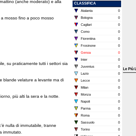
mattino (anche moderato) e alla
CLASSIFICA
Atalanta
0
o a mosso fino a poco mosso
Bologna
0
Cagliari
0
Como
0
Fiorentina
0
Frosinone
0
Genoa
0
Inter
0
e, su praticamente tutti i settori sia
Juventus
0
Le Più 
Lazio
0
e blande velature a levante ma di
Lecce
0
Milan
0
Monza
0
rno, più alti la sera e la notte.
Napoli
0
Parma
0
Roma
0
Sassuolo
0
’è nulla di immutabile, tranne
Torino
0
ta immutato.