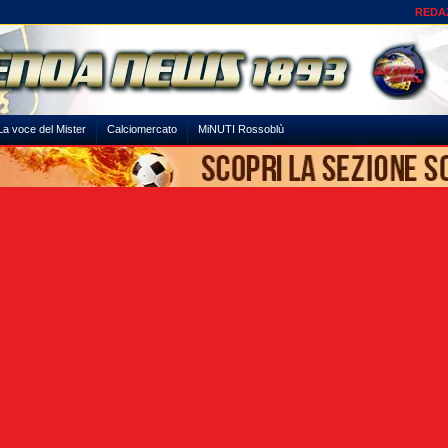
REDA
La voce del Mister
Calciomercato
MiNUTI Rossoblù