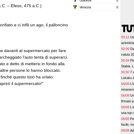
Udinese
0
a.C. – Efeso, 475 a.C.)
Venezia
0
iato e ci infili un ago, il palloncino
00:12
Ud
azionist
00:06
Da
ne davanti al supermercato per fare
valuta 20
cheggiato l'auto tenta di superarci.
00:04
Pi
to e detto di mettersi in fondo alla
Stabia. L
 altre persone lo hanno bloccato.
00:00
7 
inché questo tizio ha urlato:
Lukaku è
prirò il supermercato!"
06/08
L'
rimanere
06/08
Un
firmato p
06/08
L'
una top o
06/08
Pe
facile, m
06/08
Ad