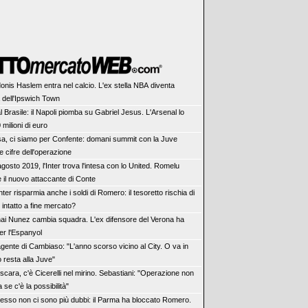
onis Haslem entra nel calcio. L'ex stella NBA diventa
a dell'Ipswich Town
l Brasile: il Napoli piomba su Gabriel Jesus. L'Arsenal lo
 milioni di euro
sa, ci siamo per Confente: domani summit con la Juve
e cifre dell'operazione
agosto 2019, l'Inter trova l'intesa con lo United. Romelu
 il nuovo attaccante di Conte
Inter risparmia anche i soldi di Romero: il tesoretto rischia di
 intatto a fine mercato?
ai Nunez cambia squadra. L'ex difensore del Verona ha
er l'Espanyol
agente di Cambiaso: "L'anno scorso vicino al City. O va in
 resta alla Juve"
scara, c'è Cicerelli nel mirino. Sebastiani: "Operazione non
a se c'è la possibilità"
esso non ci sono più dubbi: il Parma ha bloccato Romero.