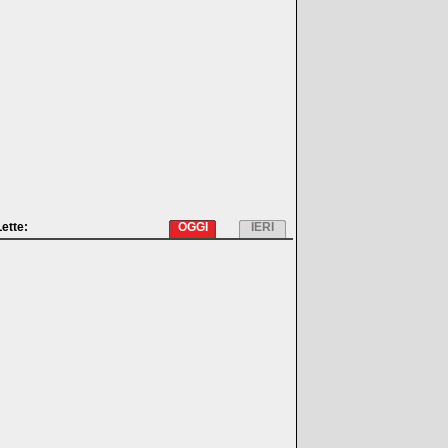
Lette:
OGGI
IERI