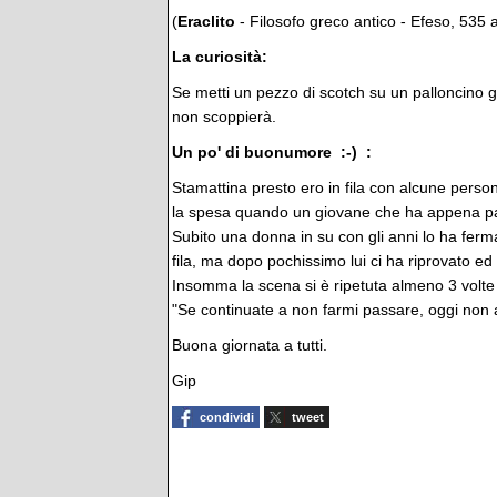
(
Eraclito
- Filosofo greco antico - Efeso, 535 
La curiosità:
Se metti un pezzo di scotch su un palloncino gonf
non scoppierà.
Un po' di buonumore :-) :
Stamattina presto ero in fila con alcune perso
la spesa quando un giovane che ha appena par
Subito una donna in su con gli anni lo ha ferma
fila, ma dopo pochissimo lui ci ha riprovato ed
Insomma la scena si è ripetuta almeno 3 volte f
"Se continuate a non farmi passare, oggi non a
Buona giornata a tutti.
Gip
condividi
tweet