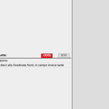
Lette:
OGGI
IERI
giorno
dieci alla Gradinata Nord, in campo invece tante