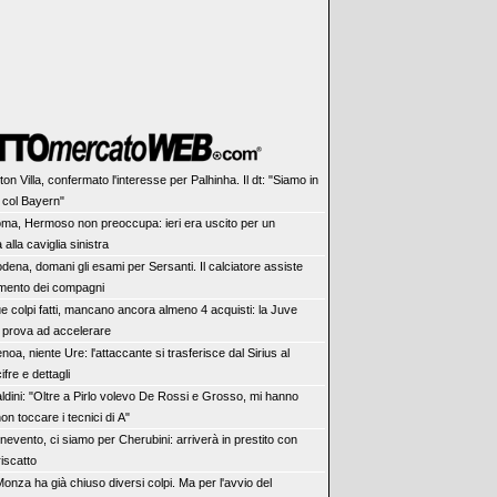
ton Villa, confermato l'interesse per Palhinha. Il dt: "Siamo in
e col Bayern"
ma, Hermoso non preoccupa: ieri era uscito per un
alla caviglia sinistra
dena, domani gli esami per Sersanti. Il calciatore assiste
namento dei compagni
e colpi fatti, mancano ancora almeno 4 acquisti: la Juve
e prova ad accelerare
noa, niente Ure: l'attaccante si trasferisce dal Sirius al
cifre e dettagli
ldini: "Oltre a Pirlo volevo De Rossi e Grosso, mi hanno
non toccare i tecnici di A"
nevento, ci siamo per Cherubini: arriverà in prestito con
 riscatto
 Monza ha già chiuso diversi colpi. Ma per l'avvio del