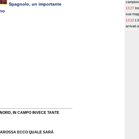
campionat
Spagnolo, un importante
13:27
In
rno
sua magli
13:22
L'
arrivati 
 NORD, IN CAMPO INVECE TANTE
CIAROSSA ECCO QUALE SARÀ