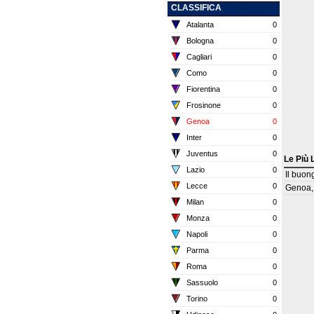
CLASSIFICA
Atalanta
0
Bologna
0
Cagliari
0
Como
0
Fiorentina
0
Frosinone
0
Genoa
0
Inter
0
Juventus
0
Le Più 
Lazio
0
Il buon
Lecce
0
Genoa, 
Milan
0
Monza
0
Napoli
0
Parma
0
Roma
0
Sassuolo
0
Torino
0