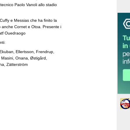
l tecnico Paolo Vanoli allo stadio
Cuffy e Messias che ha finito la
o anche Cornet e Otoa. Presente i
atf Ouedraogo
nti:
Ekuban, Ellertsson, Frendrup,
, Masini, Onana, Østigård,
ha, Zätterström