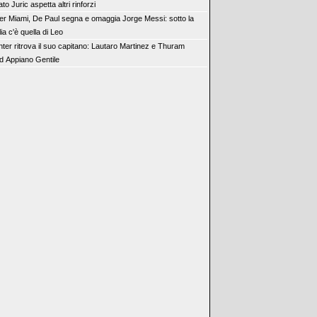
o Juric aspetta altri rinforzi
ter Miami, De Paul segna e omaggia Jorge Messi: sotto la
a c'è quella di Leo
Inter ritrova il suo capitano: Lautaro Martinez e Thuram
ad Appiano Gentile