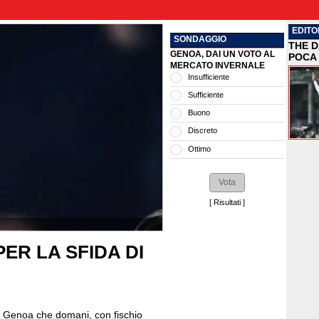
EDITO
SONDAGGIO
THE D
GENOA, DAI UN VOTO AL
POCA 
MERCATO INVERNALE
Insufficiente
Sufficiente
Buono
Discreto
Ottimo
[
Risultati
]
ER LA SFIDA DI
l Genoa che domani, con fischio