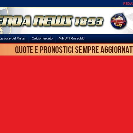
REDA
La voce del Mister
Calciomercato
MiNUTI Rossoblù