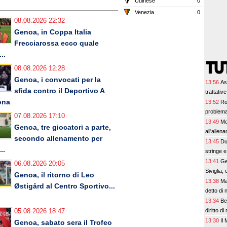
Udinese
0
Venezia
0
08.08.2026 22:32
Genoa, in Coppa Italia
Frecciarossa ecco quale
..
08.08.2026 12:28
Genoa, i convocati per la
13:56
As
sfida contro il Deportivo A
trattativ
ona
13:52
Ro
problema 
07.08.2026 17:10
13:49
Mo
Genoa, tre giocatori a parte,
all'alle
secondo allenamento per
13:45
Du
..
stringe 
13:41
Ge
06.08.2026 20:05
Siviglia, 
Genoa, il ritorno di Leo
13:38
Ma
Østigård al Centro Sportivo...
detto di 
13:34
Be
diritto di
05.08.2026 18:47
13:30
Il
Genoa, sabato sera il Trofeo