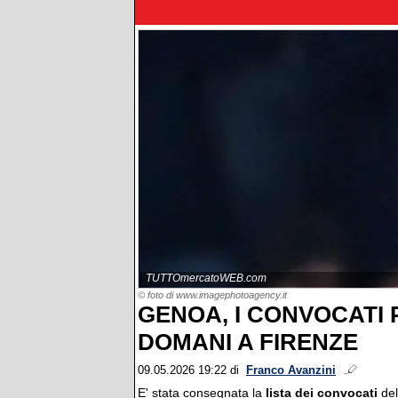
TUTTOmercatoWEB.com
© foto di www.imagephotoagency.it
GENOA, I CONVOCATI P
DOMANI A FIRENZE
09.05.2026 19:22
di
Franco Avanzini
E' stata consegnata la
lista dei convocati
de