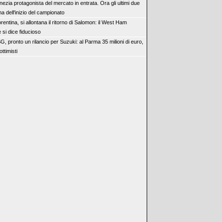
nezia protagonista del mercato in entrata. Ora gli ultimi due
ma dell'inizio del campionato
orentina, si allontana il ritorno di Salomon: il West Ham
 si dice fiducioso
G, pronto un rilancio per Suzuki: al Parma 35 milioni di euro,
ottimisti