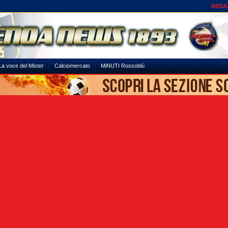
REDA
La voce del Mister
Calciomercato
MiNUTI Rossoblù