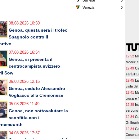
Udinese
0
Venezia
0
08.08.2026 10:50
Genoa, questa sera il trofeo
Spagnolo contro il
rtivo...
07.08.2026 16:54
12:52
Mi
Genoa, si presenta il
Modric e
centrocampista svizzero
12:49
Ca
ril Sow
sarà il t
12:45
La
06.08.2026 12:15
vista de
Genoa, ceduto Alessandro
12:41
Ma
Vogliacco alla Cremonese
giocare 
05.08.2026 11:49
12:38
In
Genoa, non sottovalutare la
servono 5
12:34
Co
sconfitta con il
Grillitsc
rnemounth
12:34
Ca
04.08.2026 17:37
Cesena d