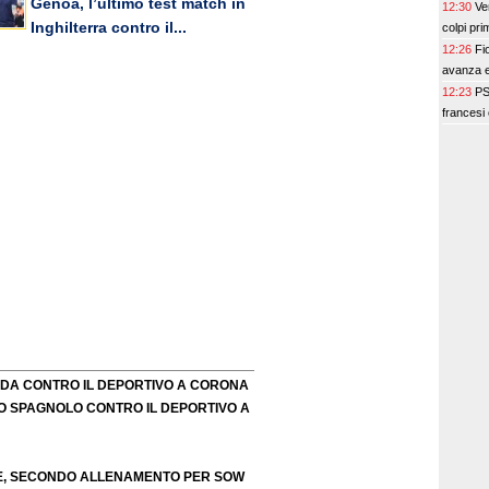
Genoa, l’ultimo test match in
12:30
Ve
Inghilterra contro il...
colpi pri
12:26
Fi
avanza e
12:23
PS
francesi 
FIDA CONTRO IL DEPORTIVO A CORONA
O SPAGNOLO CONTRO IL DEPORTIVO A
TE, SECONDO ALLENAMENTO PER SOW