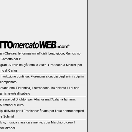
lan-Chelsea, le formazioni ufficiali: Leao gioca, Ramos no.
 Comotto dal 1'
gliari, Aurelio ha già fatto le visite. Ora tocca a Maldini, poi
urno di Carlos
 rivoluzione continua: Fiorentina a caccia degli ultimi colpi in
l campionato
stantuono-Fiorentina, il retroscena: ha chiesto lui di non
l'amichevole di sabato
teresse del Brighton per Ahanor ma l'Atalanta fa muro:
0 milioni di euro
lpi di livello per il Frosinone: è fatta per i due centrocampisti
h e Schmid
lcio, musica classica e mente: così Marchioro creò il
ei Miracoli