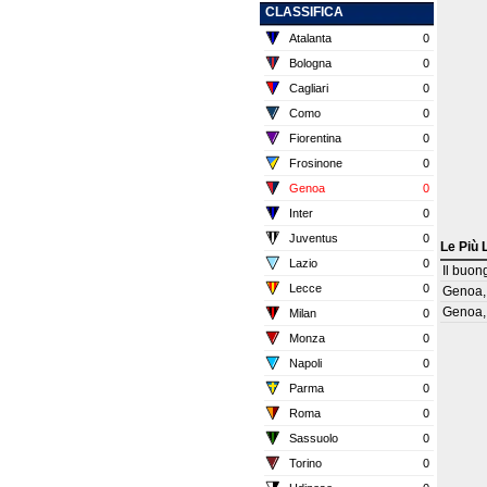
CLASSIFICA
Atalanta
0
Bologna
0
Cagliari
0
Como
0
Fiorentina
0
Frosinone
0
Genoa
0
Inter
0
Juventus
0
Le Più 
Lazio
0
Il buon
Lecce
0
Genoa, 
Genoa, 
Milan
0
Monza
0
Napoli
0
Parma
0
Roma
0
Sassuolo
0
Torino
0