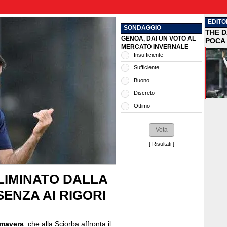
EDITO
SONDAGGIO
THE D
GENOA, DAI UN VOTO AL
POCA 
MERCATO INVERNALE
Insufficiente
Sufficiente
Buono
Discreto
Ottimo
[
Risultati
]
LIMINATO DALLA
SENZA AI RIGORI
imavera
che alla Sciorba affronta il