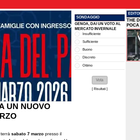
EDITO
SONDAGGIO
THE D
GENOA, DAI UN VOTO AL
POCA 
MERCATO INVERNALE
Insufficiente
Sufficiente
Buono
Discreto
Ottimo
[
Risultati
]
A UN NUOVO
ARZO
 terrà
sabato 7 marzo
presso il