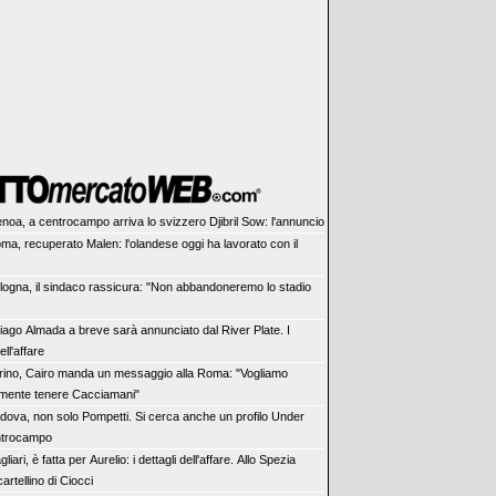
noa, a centrocampo arriva lo svizzero Djibril Sow: l'annuncio
ma, recuperato Malen: l'olandese oggi ha lavorato con il
logna, il sindaco rassicura: "Non abbandoneremo lo stadio
iago Almada a breve sarà annunciato dal River Plate. I
ell'affare
rino, Cairo manda un messaggio alla Roma: "Vogliamo
mente tenere Cacciamani"
dova, non solo Pompetti. Si cerca anche un profilo Under
entrocampo
liari, è fatta per Aurelio: i dettagli dell'affare. Allo Spezia
cartellino di Ciocci