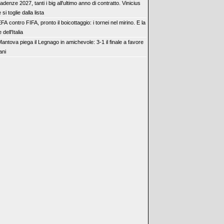
adenze 2027, tanti i big all'ultimo anno di contratto. Vinicius
si toglie dalla lista
FA contro FIFA, pronto il boicottaggio: i tornei nel mirino. E la
dell'Italia
 Mantova piega il Legnago in amichevole: 3-1 il finale a favore
iani