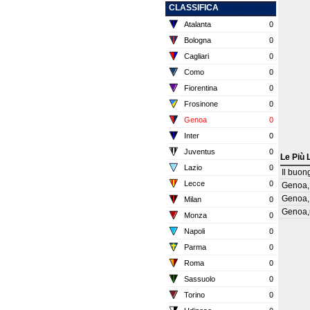
CLASSIFICA
Atalanta
0
Bologna
0
Cagliari
0
Como
0
Fiorentina
0
Frosinone
0
Genoa
0
Inter
0
Juventus
0
Le Più 
Lazio
0
Il buon
Lecce
0
Genoa,
Genoa, 
Milan
0
Genoa,u
Monza
0
Napoli
0
Parma
0
Roma
0
Sassuolo
0
Torino
0