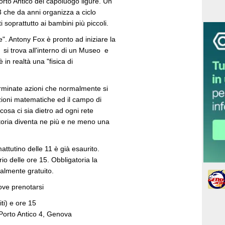
orto Antico del capoluogo ligure. Un
che da anni organizza a ciclo
 soprattutto ai bambini più piccoli.
e". Antony Fox è pronto ad iniziare la
o, si trova all'interno di un Museo e
in realtà una "fisica di
erminate azioni che normalmente si
zioni matematiche ed il campo di
 cosa ci sia dietro ad ogni rete
ittoria diventa ne più e ne meno una
tutino delle 11 è già esaurito.
rio delle ore 15. Obbligatoria la
almente gratuito.
ove prenotarsi
i) e ore 15
Porto Antico 4, Genova