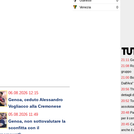
Udinese
0
Venezia
0
21:11
Ge
21:08
Ro
gruppo
21:00
Bo
Dall'Ara"
20:56
Th
06.08.2026 12:15
dettagli d
Genoa, ceduto Alessandro
20:52
To
Vogliacco alla Cremonese
assoluta
20:48
Pa
05.08.2026 11:49
per il c
Genoa, non sottovalutare la
20:45
Cag
sconfitta con il
anche il 