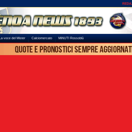
REDA
La voce del Mister
Calciomercato
MiNUTI Rossoblù