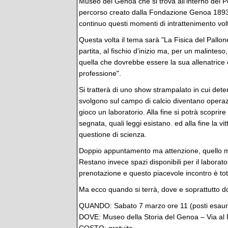
Museo del Genoa che si trova all'interno del P
percorso creato dalla Fondazione Genoa 1893 
continuo questi momenti di intrattenimento volti
Questa volta il tema sarà "La Fisica del Pallon
partita, al fischio d'inizio ma, per un malintes
quella che dovrebbe essere la sua allenatrice è 
professione".
Si tratterà di uno show strampalato in cui det
svolgono sul campo di calcio diventano opera
gioco un laboratorio. Alla fine si potrà scoprire
segnata, quali leggi esistano. ed alla fine la v
questione di scienza.
Doppio appuntamento ma attenzione, quello mat
Restano invece spazi disponibili per il laborato
prenotazione e questo piacevole incontro è tot
Ma ecco quando si terrà, dove e soprattutto d
QUANDO: Sabato 7 marzo ore 11 (posti esaurit
DOVE: Museo della Storia del Genoa – Via al 