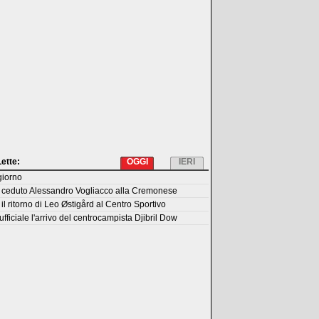
Lette:
OGGI
IERI
giorno
 ceduto Alessandro Vogliacco alla Cremonese
il ritorno di Leo Østigård al Centro Sportivo
fficiale l'arrivo del centrocampista Djibril Dow