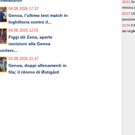
rnemounth
20:41
Sc
rinnova e 
04.08.2026 17:37
20:37
UE
Genoa, l’ultimo test match in
posizione 
Inghilterra contro il...
20:34
Il
04.08.2026 12:01
dei virgil
Figgi dö Zena, aperte
iscrizioni alla Genoa
orters...
03.08.2026 21:47
Genoa, doppi allenamenti in
fila; il ritorno di Østigård