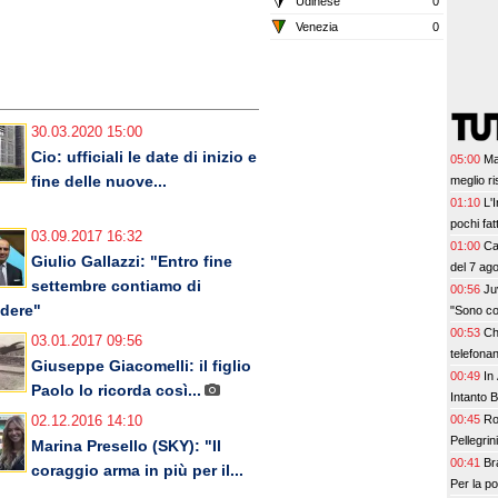
Udinese
0
Venezia
0
30.03.2020 15:00
Cio: ufficiali le date di inizio e
05:00
Ma
fine delle nuove...
meglio ri
01:10
L'
pochi fat
03.09.2017 16:32
prescinde
01:00
Ca
Giulio Gallazzi: "Entro fine
Leao, se
del 7 ag
settembre contiamo di
00:56
Ju
dere"
"Sono co
00:53
Ch
03.01.2017 09:56
telefona
Giuseppe Giacomelli: il figlio
00:49
In
Paolo lo ricorda così...
Intanto 
00:45
Ro
02.12.2016 14:10
Pellegrin
Marina Presello (SKY): "Il
00:41
Br
coraggio arma in più per il...
Per la p