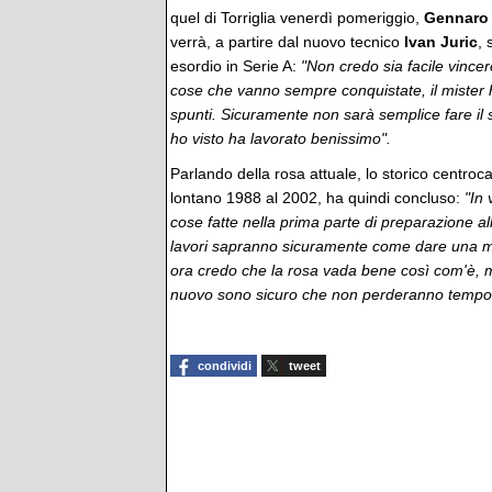
quel di Torriglia venerdì pomeriggio,
Gennaro
verrà, a partire dal nuovo tecnico
Ivan Juric
, 
esordio in Serie A:
"Non credo sia facile vince
cose che vanno sempre conquistate, il mister
spunti. Sicuramente non sarà semplice fare il 
ho visto ha lavorato benissimo".
Parlando della rosa attuale, lo storico centroc
lontano 1988 al 2002, ha quindi concluso:
"In 
cose fatte nella prima parte di preparazione al
lavori sapranno sicuramente come dare una ma
ora credo che la rosa vada bene così com'è, m
nuovo sono sicuro che non perderanno tempo
condividi
tweet