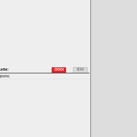
Lette:
OGGI
IERI
giorno