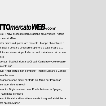
lick Thiaw, cresciuto nella stagione al Newcastle. Anche
spetto al Milan
Inter dimostri di poter fare mercato. Troppe chiacchiere e
ti: guai a pensare di essere superiore a tutte le altre a
re. Juve, il portiere può diventare un "problema". Milan-
lciomercato no stop - Indiscrezioni, trattative e retroscena
rve una decisione netta
osto
ventus, Spalletti allontana Circati. Cambiaso vuole restare:
ntento qui"
ivu: "Inter puzzle non completo". Intanto Lautaro e Zanetti
no a Romero
 Argentina sono sicuri: "Offerta del Milan per Paredes".
Bennacer dice au revoir
ma, tra Brighton e mercato: Kumbulla torna in Spagna,
i ha firmato il rinnovo
anchini fa visita al Napoli e accende il sogno Gabriel Jesus.
orta spunta Musso