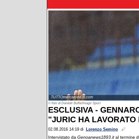
TUTTOmercatoWEB.com
© foto di Daniele Buffa/Image Sport
ESCLUSIVA - GENNAR
"JURIC HA LAVORATO 
02.08.2016 14:19
di
Lorenzo Semino
Intervistato da
Genoanews1893.it
al termine d