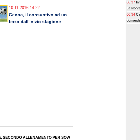
00:37
In
10.11.2016 14:22
La Norve
Genoa, il consuntivo ad un
00:34
Ca
domanda
terzo dall'inizio stagione
TE, SECONDO ALLENAMENTO PER SOW