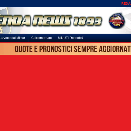
REDA
La voce del Mister
Calciomercato
MiNUTI Rossoblù