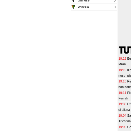
Udinese
0
Venezia
0
19:22
Be
Milan
19:19
Il
nostri pi
19:15
Re
non son
19:11
Pi
Ferrah
19:08
Uf
si allena
19:04
Sa
Triestina
19:00
Ce