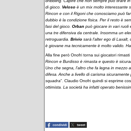
dribbling. Capire che non sempre può tirare in
di gioco.
Veloso
è un mix molto interessante sia
Rincon e con il Rigoni che conosciamo può fa
dubbio è la condizione fisica. Per il resto è s
fasi del gioco.
Orban
può giocare in vari ruoli
una tre difensiva da centrale. Insomma un ele
retroguardia.
Brivio
sarà l'alter ego di Laxalt
è giovane ma tecnicamente è molto valido. Ha i
Alla fine però Onofri torna sui giocatori rimast
Rincon e Burdisso è rimasta e questo è sicura
Uno che segna, l'altro che fa legna in mezzo 
difesa. Anche a livello di carisma sicuramente
squadra
”. Claudio Onofri quindi si esprime cos
ottimista. La società ha infatti operato beniss
condividi
tweet