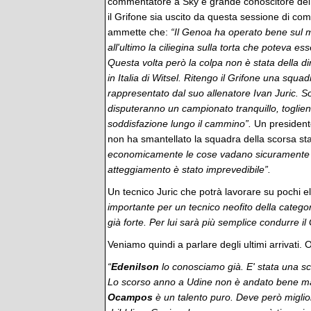
commentatore a Sky e grande conoscitore del
il Grifone sia uscito da questa sessione di co
ammette che:
“Il Genoa ha operato bene sul 
all'ultimo la ciliegina sulla torta che poteva 
Questa volta però la colpa non è stata della d
in Italia di Witsel. Ritengo il Grifone una squa
rappresentato dal suo allenatore Ivan Juric. S
disputeranno un campionato tranquillo, toglie
soddisfazione lungo il cammino”.
Un president
non ha smantellato la squadra della scorsa st
economicamente le cose vadano sicuramente meg
atteggiamento è stato imprevedibile”.
Un tecnico Juric che potrà lavorare su pochi e
importante per un tecnico neofito della categ
già forte. Per lui sarà più semplice condurre 
Veniamo quindi a parlare degli ultimi arrivati. O
“
Edenilson
lo conosciamo già. E' stata una sc
Lo scorso anno a Udine non è andato bene ma 
Ocampos
è un talento puro. Deve però miglior