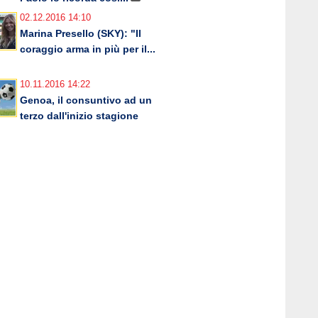
02.12.2016 14:10
Marina Presello (SKY): "Il
coraggio arma in più per il...
10.11.2016 14:22
Genoa, il consuntivo ad un
terzo dall'inizio stagione