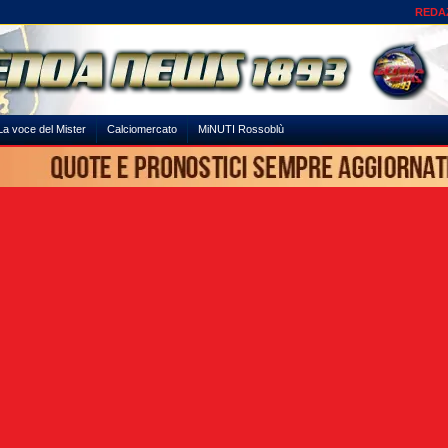
REDA
La voce del Mister
Calciomercato
MiNUTI Rossoblù