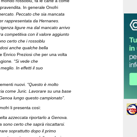
 mondo rossoblu, fa le carte a come
mpravendita. In generale Onofri
mercato. Peccato che sia mancata
esser rappresentata da Hernanes.
irigenza ligure ma dal mancato arrivo
dra competitiva con il valore aggiunto
ono certo che i rossoblu
ndosi anche qualche bella
e Enrico Preziosi che per una volta
agione
. “Si vede che
lio. In effetti il suo
lementi nuovi.
“Questo è molto
oria come Juric. Lavorare su una base
il Genoa lungo questo campionato”.
nofri li presenta così:
elta azzeccata riportarlo a Genova.
sono certo che saprà riscattarsi.
are soprattutto dopo il primo