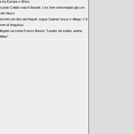
a tra Europa e Africa
cundo Colidio vola in Brasile. L'ex Inter immortalato già con
a del Vasco
anchini nel ritiro del Napoli: segue Gabriel Jesus e Allegri. C'è
gente di Anguissa
llegatti racconta Franco Baresi: "Leader da subito, anima
Milan"