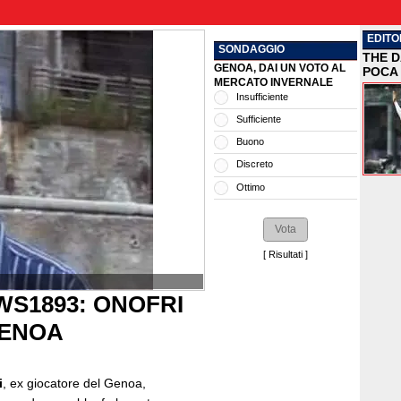
EDITO
SONDAGGIO
THE D
GENOA, DAI UN VOTO AL
POCA 
MERCATO INVERNALE
Insufficiente
Sufficiente
Buono
Discreto
Ottimo
[
Risultati
]
S1893: ONOFRI
GENOA
i
, ex giocatore del Genoa,