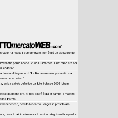
nnacer ha risolto il suo contratto: non è più un giocatore del
 Newcastle perde anche Bruno Guimaraes. Il ds: "Non era nei
ani cederlo"
ad resta al Feyenoord: "La Roma era un'opportunità, ma
o nemmeno deluso"
sa, arriva a titolo definitivo dal Lille il classe 2005 Ichem
ficiale da poche ore, El Bilal Touré è già in campo: il maliano
 con il Parma
mbenedettese, ceduto Riccardo Bongelli in prestito alla
uta, dove il calcio attraversa il confine: viaggio nella squadra