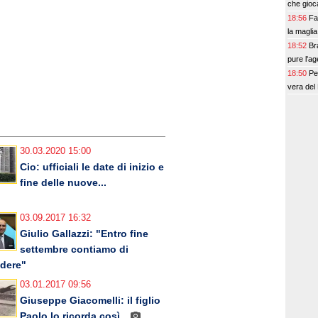
che gioc
18:56
Fa
la magli
18:52
Br
pure l'a
18:50
Pe
vera del 
30.03.2020 15:00
Cio: ufficiali le date di inizio e
fine delle nuove...
03.09.2017 16:32
Giulio Gallazzi: "Entro fine
settembre contiamo di
dere"
03.01.2017 09:56
Giuseppe Giacomelli: il figlio
Paolo lo ricorda così...