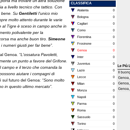
 porta ma trovare un'altra soluzione
CLASSIFICA
 a livello tecnico che tattico. Con
Atalanta
0
r bene. Su
Gentiletti
l'unico mio
Bologna
0
empre molto attento durante le varie
Cagliari
0
 e al Tigre è sceso in campo anche in
Como
0
mento polivalente per la
Fiorentina
0
, corsa ma anche buon tiro.
Simeone
Frosinone
0
 numeri giusti per far bene”.
Genoa
0
i al Genoa.
“L'ossatura Pavoletti,
Inter
0
mente un punto a favore del Grifone.
Juventus
0
Le Più 
al campo e il terzo che comanda la
Lazio
0
Il buon
 possono aiutare i compagni di
Lecce
0
Genoa, 
ì sul futuro del Genoa:
“Sono molto
Genoa, 
Milan
0
imo in questo ultimo mercato”.
Genoa, 
Monza
0
Napoli
0
Parma
0
Roma
0
Sassuolo
0
Torino
0