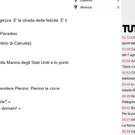
Udinese
0
Venezia
0
zza. E’ la strada della felicità. E’ il
l Paradiso.
01:10
L'
bini di Calcutta)
pochi fat
prescinde
01:00
Ca
Leao, se
del 7 ag
00:56
Ju
a Marina degli Stati Uniti e lo portò
"Sono co
00:53
Ch
telefona
00:49
In
endere Pierino; Pierino le corre
Intanto 
00:45
Ro
ola? »
Pellegrin
he domani! »
00:41
Br
Per la p
00:37
In
La Norve
00:34
Ca