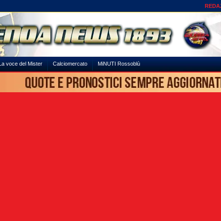
REDA
La voce del Mister
Calciomercato
MiNUTI Rossoblù