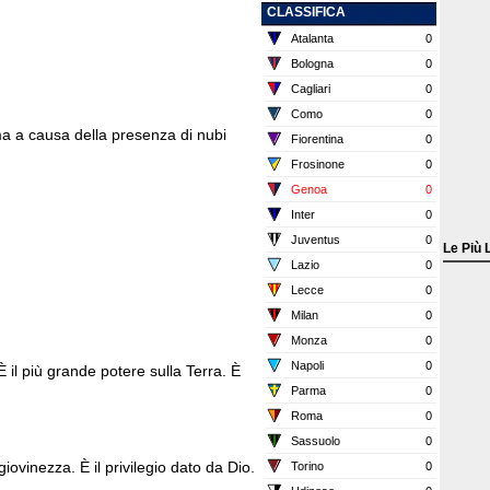
CLASSIFICA
Atalanta
0
Bologna
0
Cagliari
0
Como
0
ma a causa della presenza di nubi
Fiorentina
0
Frosinone
0
Genoa
0
Inter
0
Juventus
0
Le Più 
Lazio
0
Lecce
0
Milan
0
Monza
0
Napoli
0
È il più grande potere sulla Terra. È
Parma
0
Roma
0
Sassuolo
0
giovinezza. È il privilegio dato da Dio.
Torino
0