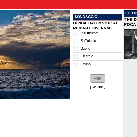
EDITO
SONDAGGIO
THE D
GENOA, DAI UN VOTO AL
POCA 
MERCATO INVERNALE
Insufficiente
Sufficiente
Buono
Discreto
Ottimo
[
Risultati
]