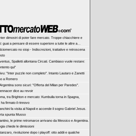
Inter dimostri di poter fare mercato. Troppe chiacchiere e
ti: guai a pensare di essere superiore a tutte le altre a
re. Juve, il portiere può diventare un "problema". Milan-
lciomercato no stop - Indiscrezioni, trattative e retroscena
rve una decisione netta
osto
ventus, Spalletti allontana Circati. Cambiaso vuole restare:
ntento qui"
ivu: "Inter puzzle non completo". Intanto Lautaro e Zanetti
no a Romero
 Argentina sono sicuri: "Offerta del Milan per Paredes".
Bennacer dice au revoir
ma, tra Brighton e mercato: Kumbulla torna in Spagna,
i ha firmato il rinnovo
anchini fa visita al Napoli e accende il sogno Gabriel Jesus.
orta spunta Musso
fantino, le prime retromarce arrivano da Messico e Argentina.
gia chiede le dimissioni
tanzaro, rivoluzione dopo i playoff: otto addii e qualche