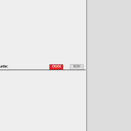
Lette:
OGGI
IERI