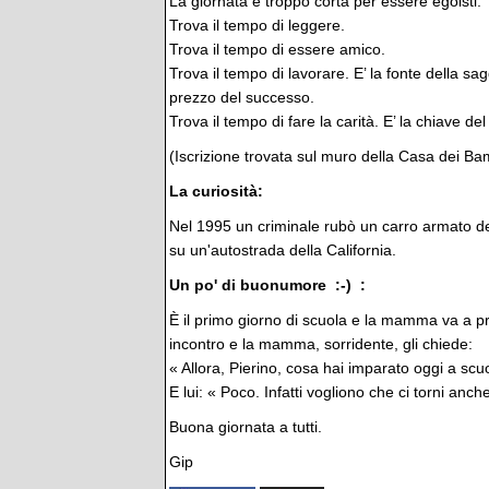
La giornata è troppo corta per essere egoisti.
Trova il tempo di leggere.
Trova il tempo di essere amico.
Trova il tempo di lavorare. E’ la fonte della sagge
prezzo del successo.
Trova il tempo di fare la carità. E’ la chiave de
(Iscrizione trovata sul muro della Casa dei Bam
La curiosità:
Nel 1995 un criminale rubò un carro armato dell
su un'autostrada della California.
Un po' di buonumore :-) :
È il primo giorno di scuola e la mamma va a pr
incontro e la mamma, sorridente, gli chiede:
« Allora, Pierino, cosa hai imparato oggi a scu
E lui: « Poco. Infatti vogliono che ci torni anc
Buona giornata a tutti.
Gip