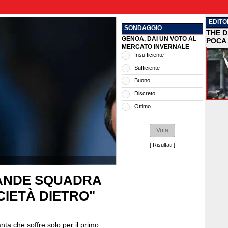
EDITO
SONDAGGIO
THE D
GENOA, DAI UN VOTO AL
POCA 
MERCATO INVERNALE
Insufficiente
Sufficiente
Buono
Discreto
Ottimo
[
Risultati
]
RANDE SQUADRA
IETÀ DIETRO"
nta che soffre solo per il primo