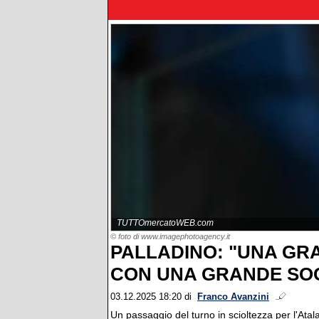
TUTTOmercatoWEB.com
© foto di www.imagephotoagency.it
PALLADINO: "UNA G
CON UNA GRANDE SOC
03.12.2025 18:20
di
Franco Avanzini
Un passaggio del turno in scioltezza per l'Atala