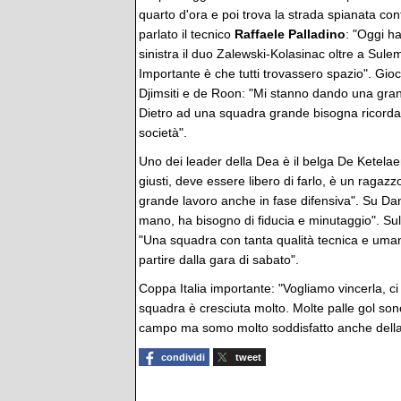
quarto d'ora e poi trova la strada spianata con
parlato il tecnico
Raffaele Palladino
: "Oggi ha
sinistra il duo Zalewski-Kolasinac oltre a Sule
Importante è che tutti trovassero spazio". Gioc
Djimsiti e de Roon: "Mi stanno dando una gra
Dietro ad una squadra grande bisogna ricord
società".
Uno dei leader della Dea è il belga De Ketelae
giusti, deve essere libero di farlo, è un ragaz
grande lavoro anche in fase difensiva". Su Dan
mano, ha bisogno di fiducia e minutaggio". Sull
"Una squadra con tanta qualità tecnica e uma
partire dalla gara di sabato".
Coppa Italia importante: "Vogliamo vincerla, ci
squadra è cresciuta molto. Molte palle gol son
campo ma somo molto soddisfatto anche della
condividi
tweet