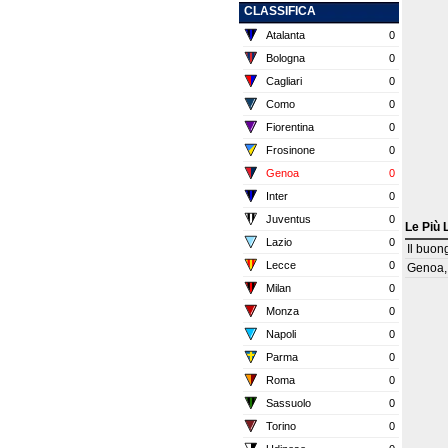
CLASSIFICA
Atalanta
0
Bologna
0
Cagliari
0
Como
0
Fiorentina
0
Frosinone
0
Genoa
0
Inter
0
Juventus
0
Le Più 
Lazio
0
Il buon
Lecce
0
Genoa, 
Milan
0
Monza
0
Napoli
0
Parma
0
Roma
0
Sassuolo
0
Torino
0