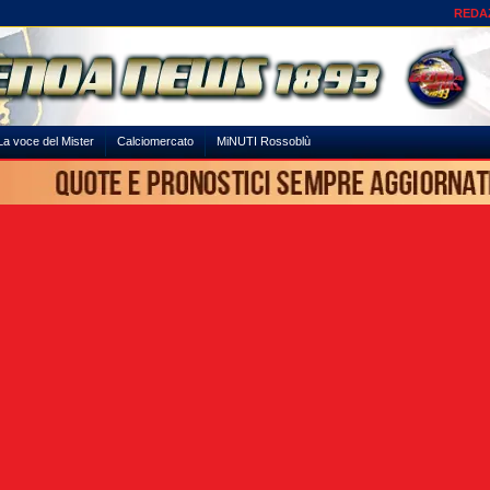
REDA
La voce del Mister
Calciomercato
MiNUTI Rossoblù