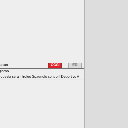
Lette:
OGGI
IERI
giorno
questa sera il trofeo Spagnolo contro il Deportivo A