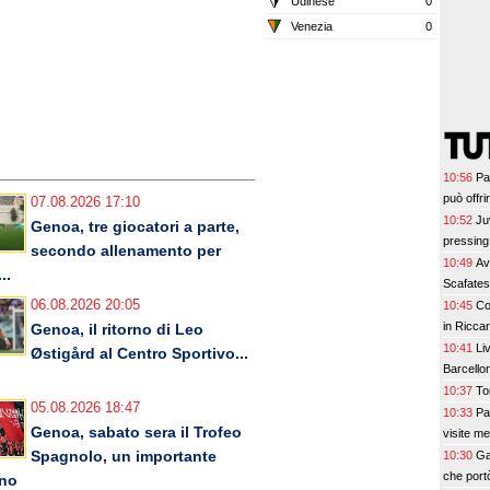
Udinese
0
Venezia
0
10:56
Pa
può offri
07.08.2026 17:10
10:52
Ju
Genoa, tre giocatori a parte,
pressing 
secondo allenamento per
10:49
Av
..
Scafate
06.08.2026 20:05
10:45
Co
in Ricca
Genoa, il ritorno di Leo
10:41
Li
Østigård al Centro Sportivo...
Barcellon
10:37
To
05.08.2026 18:47
10:33
Pa
Genoa, sabato sera il Trofeo
visite me
Spagnolo, un importante
10:30
Ga
che port
rno