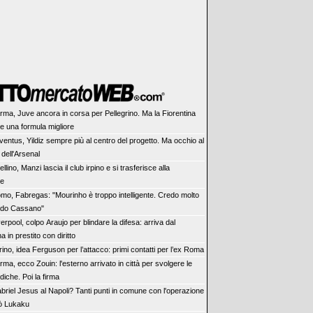
rma, Juve ancora in corsa per Pellegrino. Ma la Fiorentina
re una formula migliore
ventus, Yildiz sempre più al centro del progetto. Ma occhio al
dell'Arsenal
ellino, Manzi lascia il club irpino e si trasferisce alla
se
mo, Fabregas: "Mourinho è troppo intelligente. Credo molto
rdo Cassano"
verpool, colpo Araujo per blindare la difesa: arriva dal
a in prestito con diritto
rino, idea Ferguson per l’attacco: primi contatti per l’ex Roma
rma, ecco Zouin: l'esterno arrivato in città per svolgere le
diche. Poi la firma
briel Jesus al Napoli? Tanti punti in comune con l'operazione
ò Lukaku