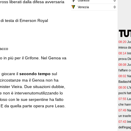
Udinese
0
oss liberati dalla difesa avversaria
Venezia
0
a di testa di Emerson Royal
08:20
Ju
intesa da
iacco
08:14
In
o in più per il Grifone. Nel Genoa va
prova Di
08:08
Ju
l’affare 
giocare il
secondo tempo
sul
08:02
Na
e circostanze ma il Genoa non ha
Badiashil
ster Vieira. Due situazioni dubbie,
08:00
L'
che non è intervenutomutilizzando lo
pochi fat
prescinde
loso con le sue serpentine ha fatto
07:55
La
Leao, se
che hann
. E da quella parte opera pure Leao.
07:49
Na
un trasf
07:43
In
dell’inga