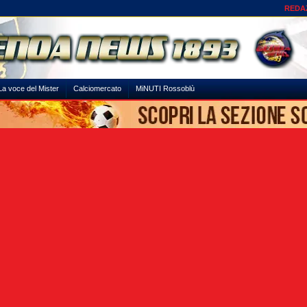
REDA
La voce del Mister
Calciomercato
MiNUTI Rossoblù