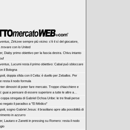
ventus, Zirkzee sempre più vicino: c’è il sì del giocatore,
 trovare con lo United
ter, Diaby primo obiettivo per la fascia destra. Chivu intanto
ouf
ventus, Lucumi resta il primo obiettivo: Cabal può sbloccare
con il Bologna
poli, doppia sfida con il Celta: è duello per Zeballos. Per
e resta il nodo formula
Inter dimostri di poter fare mercato. Troppe chiacchiere e
ti: guai a pensare di essere superiore a tutte le altre a
re. Juve, il portiere può diventare un "problema". Milan-
 coppa stregata di Gabriel Ochoa Uribe: le tre finali perse
rve una decisione netta
o negato il paradiso a "El Médico"
poli, sogno Gabriel Jesus: il brasiliano apre alla possibilità di
erimento in azzurro
ter, Lautaro e Zanetti in pressing su Romero: resta il nodo
ggio