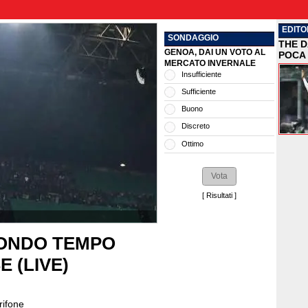
EDITO
SONDAGGIO
THE D
GENOA, DAI UN VOTO AL
POCA 
MERCATO INVERNALE
Insufficiente
Sufficiente
Buono
Discreto
Ottimo
[
Risultati
]
CONDO TEMPO
 (LIVE)
rifone