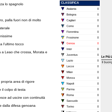
CLASSIFICA
alza lo spagnolo
Atalanta
0
Bologna
0
ro, palla fuori non di molto
Cagliari
0
Como
0
aterale
Fiorentina
0
onissime
Frosinone
0
Genoa
0
 l'ultimo tocco
Inter
0
ra a Leao che crossa, Morata e
Juventus
0
Le Più 
Lazio
0
Il buon
Lecce
0
Milan
0
Monza
0
 propria area di rigore
Napoli
0
 il colpo di testa
Parma
0
Roma
0
esce ad uscire con continuità
Sassuolo
0
e dalla difesa genoana
Torino
0