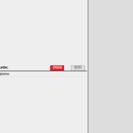
Lette:
OGGI
IERI
giorno