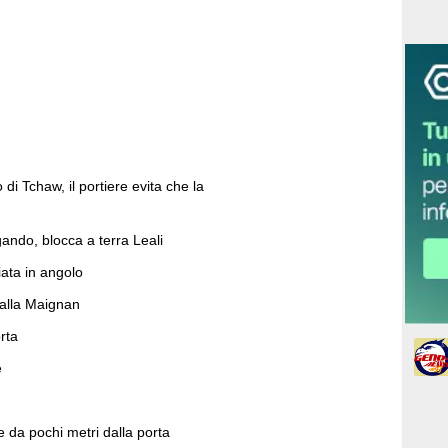
i Tchaw, il portiere evita che la
ando, blocca a terra Leali
iata in angolo
 palla Maignan
rta
e
e da pochi metri dalla porta