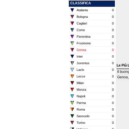
CLASSIFICA
Atalanta
0
Bologna
0
Cagliari
0
Como
0
Fiorentina
0
Frosinone
0
Genoa
0
Inter
0
Juventus
0
Le Più 
Lazio
0
Il buon
Lecce
0
Genoa,
Milan
0
Monza
0
Napoli
0
Parma
0
Roma
0
Sassuolo
0
Torino
0