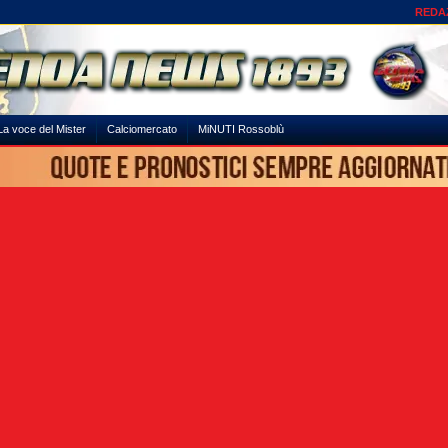
REDA
La voce del Mister
Calciomercato
MiNUTI Rossoblù