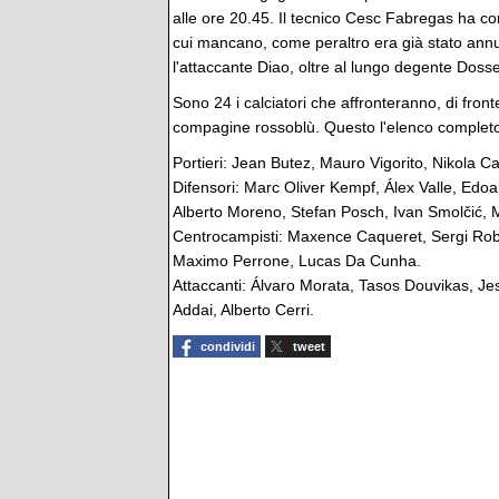
alle ore 20.45. Il tecnico Cesc Fabregas ha c
cui mancano, come peraltro era già stato annu
l'attaccante Diao, oltre al lungo degente Doss
Sono 24 i calciatori che affronteranno, di fron
compagine rossoblù. Questo l'elenco completo 
Portieri: Jean Butez, Mauro Vigorito, Nikola Ca
Difensori: Marc Oliver Kempf, Álex Valle, Ed
Alberto Moreno, Stefan Posch, Ivan Smolčić, 
Centrocampisti: Maxence Caqueret, Sergi Robe
Maximo Perrone, Lucas Da Cunha.
Attaccanti: Álvaro Morata, Tasos Douvikas, J
Addai, Alberto Cerri.
condividi
tweet