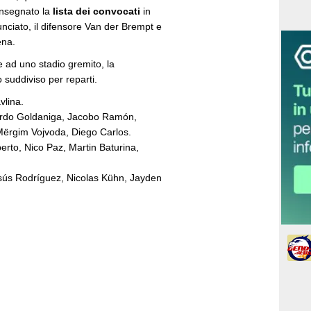
onsegnato la
lista dei convocati
in
nciato, il difensore Van der Brempt e
ena.
te ad uno stadio gremito, la
suddiviso per reparti.
vlina.
oardo Goldaniga, Jacobo Ramón,
Mërgim Vojvoda, Diego Carlos.
rto, Nico Paz, Martin Baturina,
esús Rodríguez, Nicolas Kühn, Jayden