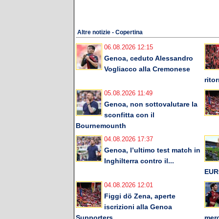
Altre notizie - Copertina
06.08.2026 12:15
Genoa, ceduto Alessandro
Vogliacco alla Cremonese
rito
05.08.2026 11:49
Genoa, non sottovalutare la
sconfitta con il
Bournemounth
04.08.2026 17:37
Genoa, l’ultimo test match in
Inghilterra contro il...
EUR
04.08.2026 12:01
Figgi dö Zena, aperte
iscrizioni alla Genoa
Supporters...
merc