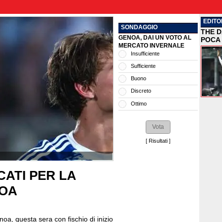
EDITO
SONDAGGIO
THE D
GENOA, DAI UN VOTO AL
POCA 
MERCATO INVERNALE
Insufficiente
Sufficiente
Buono
Discreto
Ottimo
[
Risultati
]
ATI PER LA
NOA
noa, questa sera con fischio di inizio