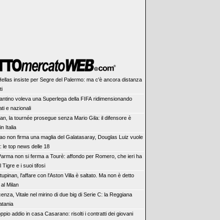
Hellas insiste per Segre del Palermo: ma c'è ancora distanza
ti
fantino voleva una Superlega della FIFA ridimensionando
ti e nazionali
lan, la tournée prosegue senza Mario Gila: il difensore è
in Italia
ao non firma una maglia del Galatasaray, Douglas Luiz vuole
: le top news delle 18
 Parma non si ferma a Tourè: affondo per Romero, che ieri ha
l Tigre e i suoi tifosi
tupinan, l'affare con l'Aston Villa è saltato. Ma non è detto
 al Milan
cenza, Vitale nel mirino di due big di Serie C: la Reggiana
Catania
ppio addio in casa Casarano: risolti i contratti dei giovani