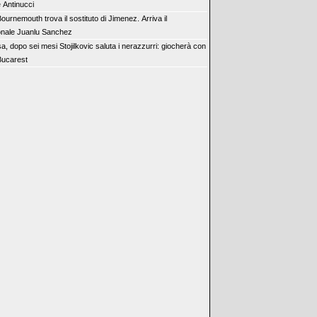
 Antinucci
 Bournemouth trova il sostituto di Jimenez. Arriva il
nale Juanlu Sanchez
sa, dopo sei mesi Stojilkovic saluta i nerazzurri: giocherà con
 Bucarest