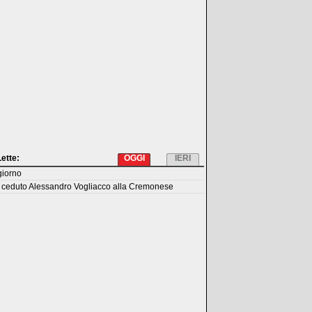
Lette:
OGGI
IERI
giorno
 ceduto Alessandro Vogliacco alla Cremonese