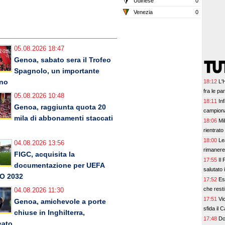
Udinese
0
Venezia
0
05.08.2026 18:47
Genoa, sabato sera il Trofeo
Spagnolo, un importante
rno
18:12
L'
fra le par
05.08.2026 10:48
18:11
In
Genoa, raggiunta quota 20
campiona
mila di abbonamenti staccati
18:06
Mi
rientrato 
18:00
Le
04.08.2026 13:56
rimanere
FIGC, acquisita la
17:55
Il
documentazione per UEFA
salutato i
O 2032
17:52
Es
che resti
04.08.2026 11:30
17:51
Vi
Genoa, amichevole a porte
sfida il 
chiuse in Inghilterra,
17:48
Do
ato...