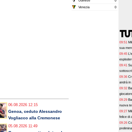
Udinese
0
Venezia
0
09:51
Mi
sua ment
09:45
L'
esplodere
09:41
Su
sottoscri
09:36
Cr
andrà in
09:32
Bar
giocatore
09:29
Ba
06.08.2026 12:15
nuova te
Genoa, ceduto Alessandro
09:27
Mi
felice di 
Vogliacco alla Cremonese
09:26
Co
05.08.2026 11:49
prelimin