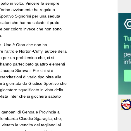
mpato in volto. Vincere fa sempre
il Torino ovviamente ha regalato
 Sportivo Signorini per una seduta
ocatori che hanno calcato il prato
ne per coloro invece che non sono
a.
sa. Uno è Otoa che non ha
e l'altro è Norton-Cuffy, autore della
o per un problemino che, ci si
 hanno partecipato quattro elementi
Jacopo Sbravati. Per chi si è
rcitazioni di vario tipo oltre alla
arà giornata da Giudice Sportivo che
iocatore squalificato in vista della
olista Inter che si giocherà sabato
si genoani di Genoa e Provincia a
tà lombarda Claudio Sgaraglia, che,
vietato la vendita dei tagliandi ai