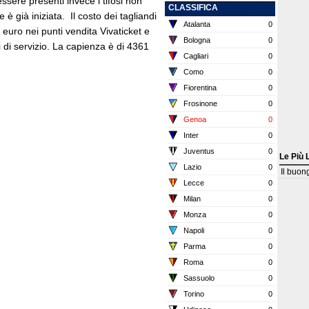
ssere presenti invece i tifosi non
CLASSIFICA
è già iniziata. Il costo dei tagliandi
Atalanta
0
0 euro nei punti vendita Vivaticket e
Bologna
0
 di servizio. La capienza è di 4361
Cagliari
0
Como
0
Fiorentina
0
Frosinone
0
Genoa
0
Inter
0
Juventus
0
Le Più 
Lazio
0
Il buon
Lecce
0
Milan
0
Monza
0
Napoli
0
Parma
0
Roma
0
Sassuolo
0
Torino
0