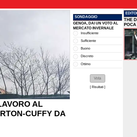
EDITO
SONDAGGIO
THE D
GENOA, DAI UN VOTO AL
POCA 
MERCATO INVERNALE
Insufficiente
Sufficiente
Buono
Discreto
Ottimo
[
Risultati
]
 LAVORO AL
ORTON-CUFFY DA