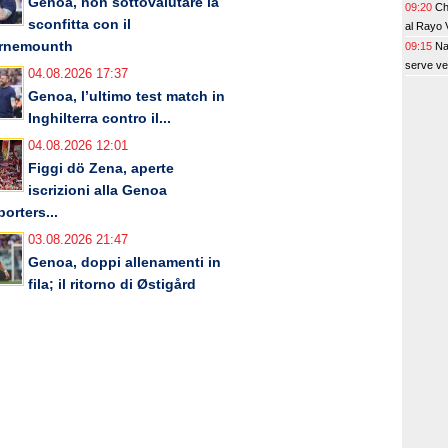
Genoa, non sottovalutare la
09:20
Ch
sconfitta con il
al Rayo 
rnemounth
09:15
Na
serve v
04.08.2026 17:37
Genoa, l’ultimo test match in
Inghilterra contro il...
04.08.2026 12:01
Figgi dö Zena, aperte
iscrizioni alla Genoa
orters...
03.08.2026 21:47
Genoa, doppi allenamenti in
fila; il ritorno di Østigård