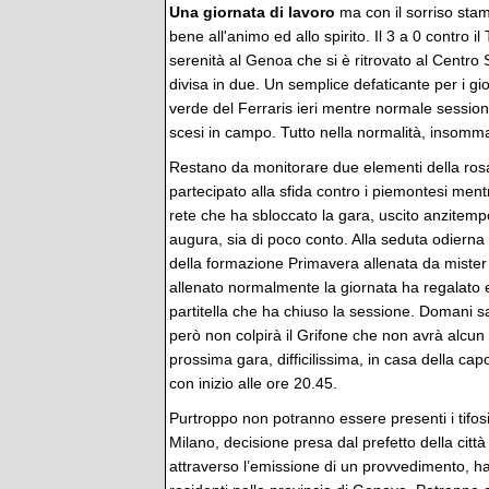
Una giornata di lavoro
ma con il sorriso sta
bene all'animo ed allo spirito. Il 3 a 0 contro 
serenità al Genoa che si è ritrovato al Centro
divisa in due. Un semplice defaticante per i gi
verde del Ferraris ieri mentre normale sessio
scesi in campo. Tutto nella normalità, insomm
Restano da monitorare due elementi della ro
partecipato alla sfida contro i piemontesi mentr
rete che ha sbloccato la gara, uscito anzitemp
augura, sia di poco conto. Alla seduta odierna
della formazione Primavera allenata da mister 
allenato normalmente la giornata ha regalato ese
partitella che ha chiuso la sessione. Domani s
però non colpirà il Grifone che non avrà alcun g
prossima gara, difficilissima, in casa della cap
con inizio alle ore 20.45.
Purtroppo non potranno essere presenti i tifo
Milano, decisione presa dal prefetto della cit
attraverso l’emissione di un provvedimento, ha 