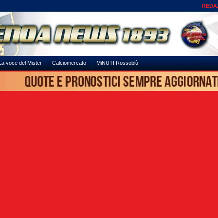
REDA
La voce del Mister
Calciomercato
MiNUTI Rossoblù