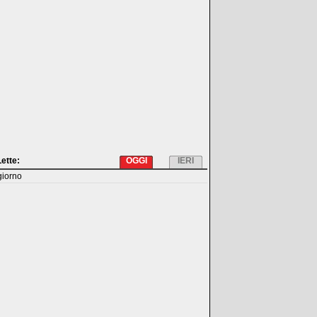
Lette:
OGGI
IERI
giorno