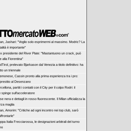
lan, Jashari: "Voglio solo esprimermi al massimo. Modric? La
alità è importante"
ex presidente del River Plate: "Mastantuono un crack, può
 alla Fiorentina"
dTirol, prelevato Bjarkason dal Venezia a titolo definitivo: ha
tto un triennale
emonese, Cassin pronto alla prima esperienza tra i pro:
 prestito al Desenzano
cellona, partiti i contatti con il City per il colpo Rodri: il
 spinge sull'acceleratore
se nera e dettagli in rosso fluorescente. Il Milan ufficializza la
rza maglia
lan, Amorim: "Critiche ad ogni incontro nei top club, sarò
affrontarle"
ppa Italia Frecciarossa, le designazioni arbitrali del turno
are