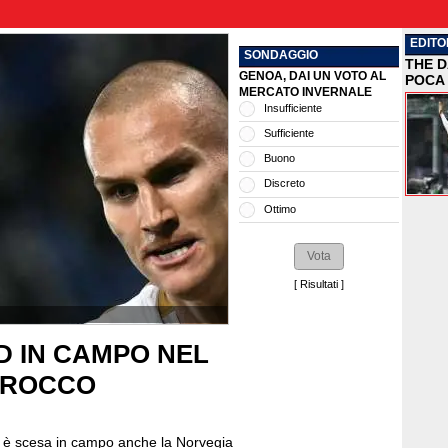
EDITO
SONDAGGIO
THE D
GENOA, DAI UN VOTO AL
POCA 
MERCATO INVERNALE
Insufficiente
Sufficiente
Buono
Discreto
Ottimo
[
Risultati
]
D IN CAMPO NEL
AROCCO
te è scesa in campo anche la Norvegia