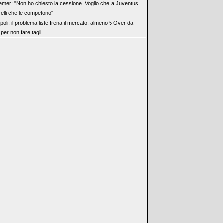
emer: "Non ho chiesto la cessione. Voglio che la Juventus
livelli che le competono"
poli, il problema liste frena il mercato: almeno 5 Over da
per non fare tagli