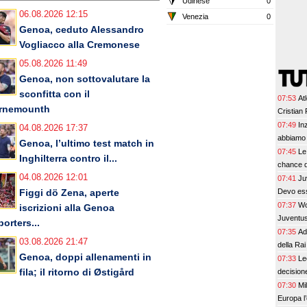
Udinese
0
06.08.2026 12:15
Venezia
0
Genoa, ceduto Alessandro
Vogliacco alla Cremonese
05.08.2026 11:49
Genoa, non sottovalutare la
sconfitta con il
07:53
At
rnemounth
Cristian
07:49
In
04.08.2026 17:37
abbiamo 
Genoa, l’ultimo test match in
07:45
Le
Inghilterra contro il...
chance d
04.08.2026 12:01
07:41
Ju
Devo ess
Figgi dö Zena, aperte
07:37
Wo
iscrizioni alla Genoa
Juventus
orters...
07:35
Ad
03.08.2026 21:47
della Rai
Genoa, doppi allenamenti in
07:33
Le
fila; il ritorno di Østigård
decisione
07:30
Mi
Europa l’