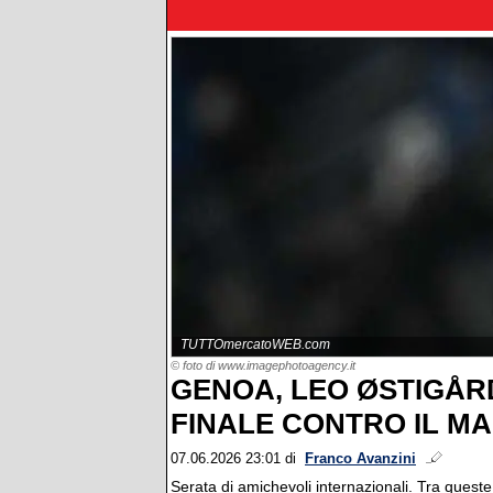
TUTTOmercatoWEB.com
© foto di www.imagephotoagency.it
GENOA, LEO ØSTIGÅR
FINALE CONTRO IL M
07.06.2026 23:01
di
Franco Avanzini
Serata di amichevoli internazionali. Tra ques