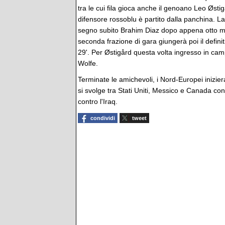
tra le cui fila gioca anche il genoano Leo Østig
difensore rossoblu è partito dalla panchina. La
segno subito Brahim Diaz dopo appena otto min
seconda frazione di gara giungerà poi il defini
29'. Per Østigård questa volta ingresso in cam
Wolfe.
Terminate le amichevoli, i Nord-Europei inizi
si svolge tra Stati Uniti, Messico e Canada con
contro l'Iraq.
condividi
tweet