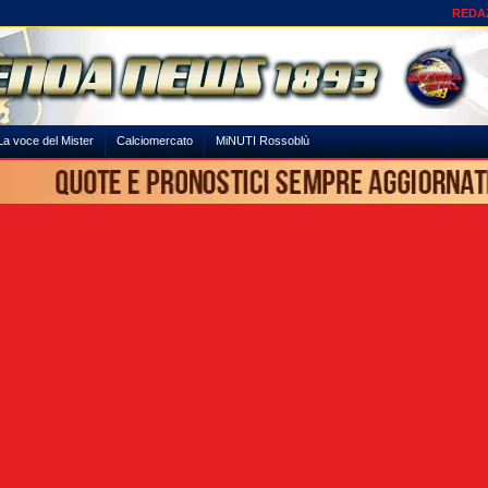
REDA
La voce del Mister
Calciomercato
MiNUTI Rossoblù