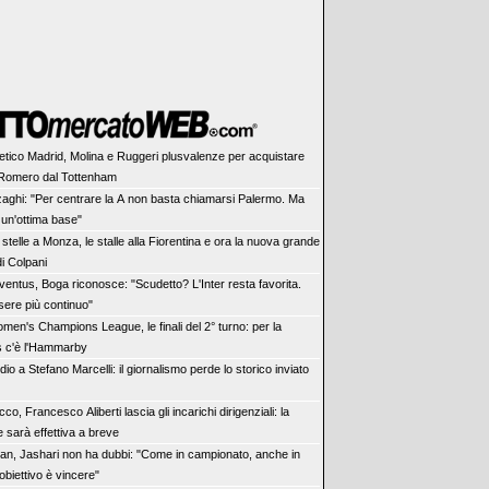
letico Madrid, Molina e Ruggeri plusvalenze per acquistare
 Romero dal Tottenham
zaghi: "Per centrare la A non basta chiamarsi Palermo. Ma
un'ottima base"
 stelle a Monza, le stalle alla Fiorentina e ora la nuova grande
i Colpani
ventus, Boga riconosce: "Scudetto? L'Inter resta favorita.
ere più continuo"
men's Champions League, le finali del 2° turno: per la
 c'è l'Hammarby
dio a Stefano Marcelli: il giornalismo perde lo storico inviato
cco, Francesco Aliberti lascia gli incarichi dirigenziali: la
 sarà effettiva a breve
lan, Jashari non ha dubbi: "Come in campionato, anche in
obiettivo è vincere"