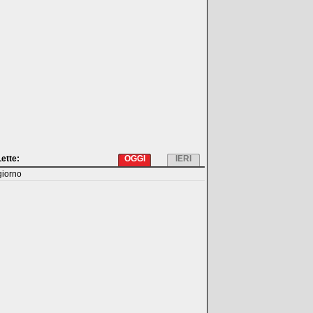
Lette:
OGGI
IERI
giorno