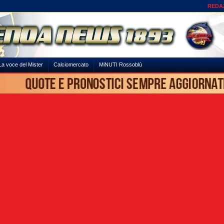
REDA
La voce del Mister
Calciomercato
MiNUTI Rossoblù