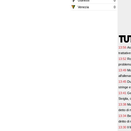
Udinese
0
Venezia
0
13:56
As
trattativ
13:52
Ro
problema 
13:49
Mo
all'alle
13:45
Du
stringe 
13:41
Ge
Siviglia, 
13:38
Ma
detto di 
13:34
Be
diritto di
13:30
Il