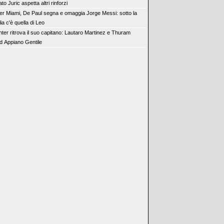
o Juric aspetta altri rinforzi
ter Miami, De Paul segna e omaggia Jorge Messi: sotto la
a c'è quella di Leo
Inter ritrova il suo capitano: Lautaro Martinez e Thuram
ad Appiano Gentile