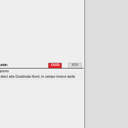
Lette:
OGGI
IERI
giorno
dieci alla Gradinata Nord, in campo invece tante