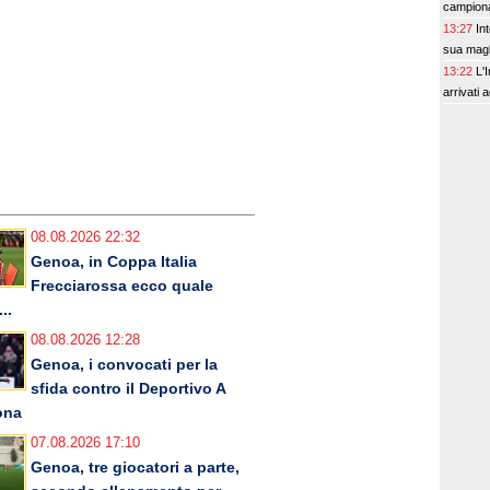
campionat
13:27
In
sua magli
13:22
L'
arrivati 
08.08.2026 22:32
Genoa, in Coppa Italia
Frecciarossa ecco quale
..
08.08.2026 12:28
Genoa, i convocati per la
sfida contro il Deportivo A
ona
07.08.2026 17:10
Genoa, tre giocatori a parte,