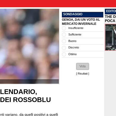
EDITO
SONDAGGIO
THE D
GENOA, DAI UN VOTO AL
POCA 
MERCATO INVERNALE
Insufficiente
Sufficiente
Buono
Discreto
Ottimo
[
Risultati
]
ALENDARIO,
 DEI ROSSOBLU
 variano, da quelli positivi a quelli