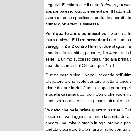
negativi. E' chiaro che il detto "
prima o poi vann
appare palese, logico, elementare. Il fatto è c
avere un peso specifico importante soprattut
primario obiettivo la salvezza.
Per il
quarto anno consecutivo
il Genoa affr
mura amiche. Ed i
tre precedenti
non hanno ma
pareggi, il 2 a 2 contro l'Inter di due stagioni f
annata e la sconfitta, pesante, 1 a 4 contro la
serie. L'ultimo successo casalingo alla prima 
quando sconfisse il Crotone per 4 a 1.
Questa volta arriva il Napoli, secondo nell'ul
allenatore e che vuole puntare a lottare ancor
triade di gare iniziali è tosta: dopo i partenop
e quella casalinga contro il Como che vuole rip
e che va inserita nelle "big" nascenti del nost
Va detto che nelle
prime quattro partite
il Gr
essere un vantaggio sfruttando la spinta della t
ancora una volta lo stadio in ogni ordine e pos
andata dieci gare tra le mura amiche con un pa