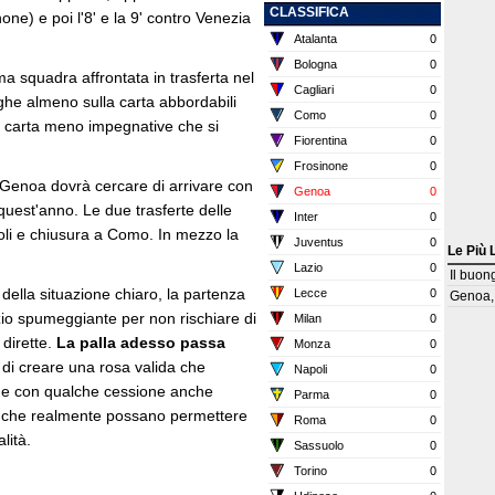
CLASSIFICA
one) e poi l'8' e la 9' contro Venezia
Atalanta
0
Bologna
0
a squadra affrontata in trasferta nel
Cagliari
0
ghe almeno sulla carta abbordabili
Como
0
la carta meno impegnative che si
Fiorentina
0
Frosinone
0
l Genoa dovrà cercare di arrivare con
Genoa
0
 quest'anno. Le due trasferte delle
Inter
0
oli e chiusura a Como. In mezzo la
Juventus
0
Le Più 
Lazio
0
Il buon
ella situazione chiaro, la partenza
Lecce
0
Genoa, 
izio spumeggiante per non rischiare di
Milan
0
 dirette.
La palla adesso passa
Monza
0
di creare una rosa valida che
Napoli
0
one con qualche cessione anche
Parma
0
 e che realmente possano permettere
Roma
0
lità.
Sassuolo
0
Torino
0