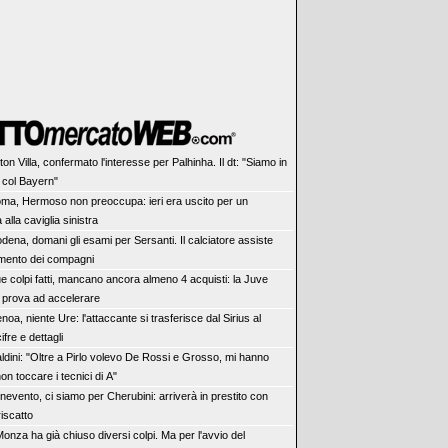
ton Villa, confermato l'interesse per Palhinha. Il dt: "Siamo in
e col Bayern"
ma, Hermoso non preoccupa: ieri era uscito per un
alla caviglia sinistra
dena, domani gli esami per Sersanti. Il calciatore assiste
namento dei compagni
e colpi fatti, mancano ancora almeno 4 acquisti: la Juve
e prova ad accelerare
noa, niente Ure: l'attaccante si trasferisce dal Sirius al
cifre e dettagli
ldini: "Oltre a Pirlo volevo De Rossi e Grosso, mi hanno
non toccare i tecnici di A"
nevento, ci siamo per Cherubini: arriverà in prestito con
 riscatto
 Monza ha già chiuso diversi colpi. Ma per l'avvio del