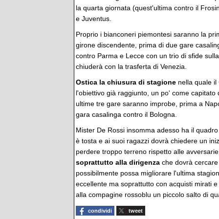
la quarta giornata (quest'ultima contro il Frosin
e Juventus.
Proprio i bianconeri piemontesi saranno la prim
girone discendente, prima di due gare casalin
contro Parma e Lecce con un trio di sfide sul
chiuderà con la trasferta di Venezia.
Ostica la chiusura di stagione
nella quale i
l'obiettivo già raggiunto, un po' come capitato
ultime tre gare saranno improbe, prima a Nap
gara casalinga contro il Bologna.
Mister De Rossi insomma adesso ha il quadro d
è tosta e ai suoi ragazzi dovrà chiedere un in
perdere troppo terreno rispetto alle avversarie
soprattutto alla dirigenza
che dovrà cercare 
possibilmente possa migliorare l'ultima stagi
eccellente ma soprattutto con acquisti mirati
alla compagine rossoblu un piccolo salto di qua
condividi
tweet