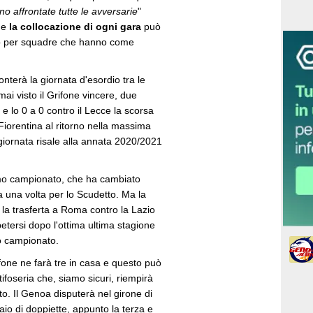
o affrontate tutte le avversarie
"
he
la collocazione di ogni gara
può
to per squadre che hanno come
onterà la giornata d'esordio tra le
i visto il Grifone vincere, due
a e lo 0 a 0 contro il Lecce la scorsa
 Fiorentina al ritorno nella massima
giornata risale alla annata 2020/2021
timo campionato, che ha cambiato
a una volta per lo Scudetto. Ma la
ei la trasferta a Roma contro la Lazio
etersi dopo l'ottima ultima stagione
ro campionato.
ifone ne farà tre in casa e questo può
ifoseria che, siamo sicuri, riempirà
to. Il Genoa disputerà nel girone di
io di doppiette, appunto la terza e