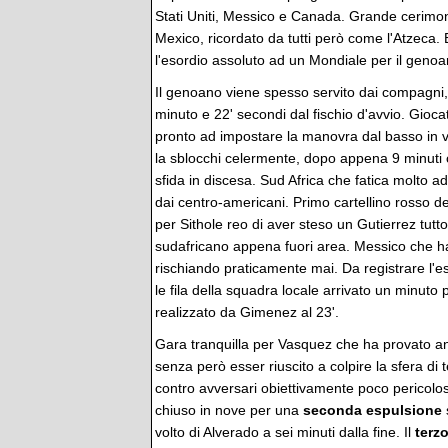
Stati Uniti, Messico e Canada. Grande cerimoni
Mexico, ricordato da tutti però come l'Atzeca
l'esordio assoluto ad un Mondiale per il geno
Il genoano viene spesso servito dai compagni, 
minuto e 22' secondi dal fischio d'avvio. Gioc
pronto ad impostare la manovra dal basso in v
la sblocchi celermente, dopo appena 9 minuti 
sfida in discesa. Sud Africa che fatica molto ad
dai centro-americani. Primo cartellino rosso del
per Sithole reo di aver steso un Gutierrez tutto 
sudafricano appena fuori area. Messico che ha 
rischiando praticamente mai. Da registrare l'e
le fila della squadra locale arrivato un minut
realizzato da Gimenez al 23'.
Gara tranquilla per Vasquez che ha provato an
senza però esser riuscito a colpire la sfera di
contro avversari obiettivamente poco pericolosi
chiuso in nove per una
seconda espulsione
volto di Alverado a sei minuti dalla fine. Il
terz