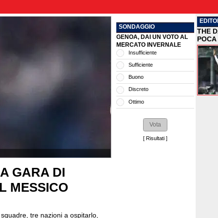
EDITO
SONDAGGIO
THE D
GENOA, DAI UN VOTO AL
POCA 
MERCATO INVERNALE
Insufficiente
Sufficiente
Buono
Discreto
Ottimo
[
Risultati
]
A GARA DI
EL MESSICO
 squadre, tre nazioni a ospitarlo,