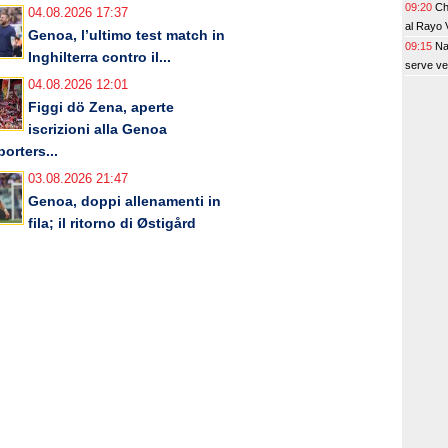
09:20
Ch
04.08.2026 17:37
al Rayo 
Genoa, l’ultimo test match in
09:15
Na
Inghilterra contro il...
serve v
04.08.2026 12:01
Figgi dö Zena, aperte
iscrizioni alla Genoa
orters...
03.08.2026 21:47
Genoa, doppi allenamenti in
fila; il ritorno di Østigård