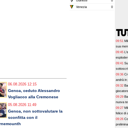
Udinese
0
Venezia
0
09:51
Mi
sua ment
09:45
L'
esplodere
09:41
Su
sottoscri
09:36
Cr
andrà in
06.08.2026 12:15
09:32
Bar
Genoa, ceduto Alessandro
giocatore
Vogliacco alla Cremonese
09:29
Ba
nuova te
05.08.2026 11:49
09:27
Mi
Genoa, non sottovalutare la
felice di 
sconfitta con il
09:26
Co
rnemounth
prelimin