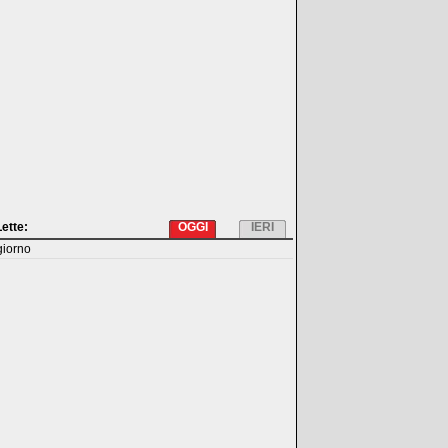
Lette:
OGGI
IERI
giorno