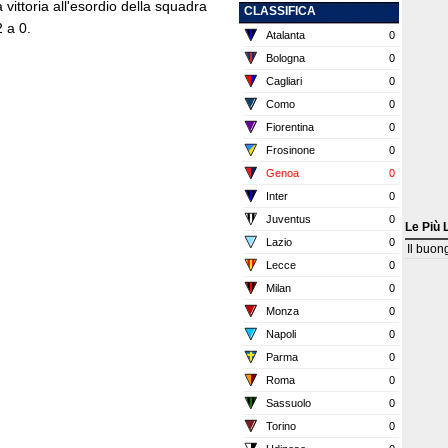
 vittoria all'esordio della squadra
CLASSIFICA
 a 0.
Atalanta
0
Bologna
0
Cagliari
0
Como
0
Fiorentina
0
Frosinone
0
Genoa
0
Inter
0
Juventus
0
Le Più 
Lazio
0
Il buon
Lecce
0
Milan
0
Monza
0
Napoli
0
Parma
0
Roma
0
Sassuolo
0
Torino
0