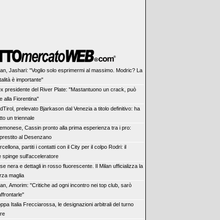
lan, Jashari: "Voglio solo esprimermi al massimo. Modric? La
alità è importante"
ex presidente del River Plate: "Mastantuono un crack, può
 alla Fiorentina"
dTirol, prelevato Bjarkason dal Venezia a titolo definitivo: ha
tto un triennale
emonese, Cassin pronto alla prima esperienza tra i pro:
 prestito al Desenzano
cellona, partiti i contatti con il City per il colpo Rodri: il
 spinge sull'acceleratore
se nera e dettagli in rosso fluorescente. Il Milan ufficializza la
rza maglia
lan, Amorim: "Critiche ad ogni incontro nei top club, sarò
affrontarle"
ppa Italia Frecciarossa, le designazioni arbitrali del turno
are