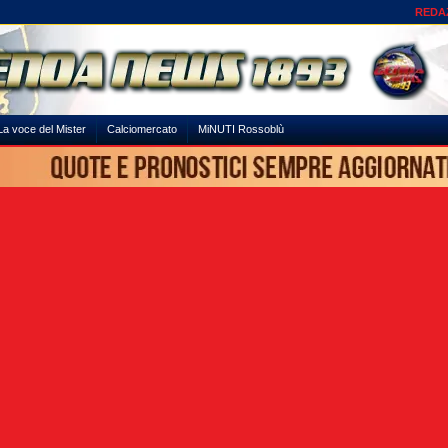
REDA
La voce del Mister
Calciomercato
MiNUTI Rossoblù