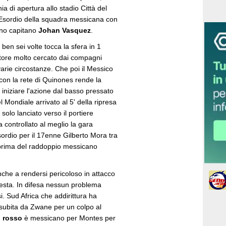
a di apertura allo stadio Città del
. Esordio della squadra messicana con
ano capitano
Johan Vasquez
.
ben sei volte tocca la sfera in 1
atore molto cercato dai compagni
arie circostanze. Che poi il Messico
con la rete di Quinones rende la
 iniziare l'azione dal basso pressato
 Mondiale arrivato al 5' della ripresa
solo lanciato verso il portiere
controllato al meglio la gara
sordio per il 17enne Gilberto Mora tra
o prima del raddoppio messicano
che a rendersi pericoloso in attacco
 testa. In difesa nessun problema
. Sud Africa che addirittura ha
subita da Zwane per un colpo al
o rosso
è messicano per Montes per