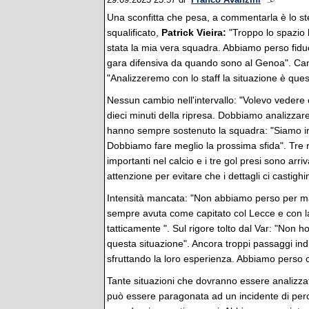
29.09.2025 23:57
di
Franco Avanzini
Una sconfitta che pesa, a commentarla è lo st
squalificato,
Patrick Vieira:
"Troppo lo spazio 
stata la mia vera squadra. Abbiamo perso fiduc
gara difensiva da quando sono al Genoa". Camb
"Analizzeremo con lo staff la situazione è ques
Nessun cambio nell'intervallo: "Volevo vedere 
dieci minuti della ripresa. Dobbiamo analizzare
hanno sempre sostenuto la squadra: "Siamo in d
Dobbiamo fare meglio la prossima sfida". Tre reti
importanti nel calcio e i tre gol presi sono arri
attenzione per evitare che i dettagli ci castighi
Intensità mancata: "Non abbiamo perso per ma
sempre avuta come capitato col Lecce e con l
tatticamente ". Sul rigore tolto dal Var: "Non 
questa situazione". Ancora troppi passaggi indie
sfruttando la loro esperienza. Abbiamo perso c
Tante situazioni che dovranno essere analizzat
può essere paragonata ad un incidente di perc