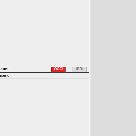
Lette:
OGGI
IERI
giorno