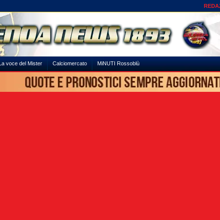
REDA
La voce del Mister
Calciomercato
MiNUTI Rossoblù