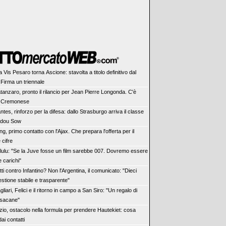
la Vis Pesaro torna Ascione: stavolta a titolo definitivo dal
 Firma un triennale
tanzaro, pronto il rilancio per Jean Pierre Longonda. C'è
a Cremonese
ntes, rinforzo per la difesa: dallo Strasburgo arriva il classe
ïdou Sow
ng, primo contatto con l'Ajax. Che prepara l'offerta per il
 cifre
lulu: "Se la Juve fosse un film sarebbe 007. Dovremo essere
e carichi"
tti contro Infantino? Non l'Argentina, il comunicato: "Dieci
estione stabile e trasparente"
gliari, Felici e il ritorno in campo a San Siro: "Un regalo di
isacane"
zio, ostacolo nella formula per prendere Hautekiet: cosa
ai contatti