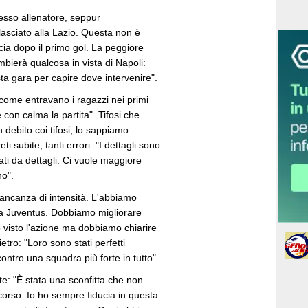
esso allenatore, seppur
lasciato alla Lazio. Questa non è
ia dopo il primo gol. La peggiore
ierà qualcosa in vista di Napoli:
ta gara per capire dove intervenire".
come entravano i ragazzi nei primi
 con calma la partita". Tifosi che
ebito coi tifosi, lo sappiamo.
 subite, tanti errori: "I dettagli sono
vati da dettagli. Ci vuole maggiore
no".
ncanza di intensità. L'abbiamo
a Juventus. Dobbiamo migliorare
ho visto l'azione ma dobbiamo chiarire
tro: "Loro sono stati perfetti
ontro una squadra più forte in tutto".
e: "È stata una sconfitta che non
orso. Io ho sempre fiducia in questa