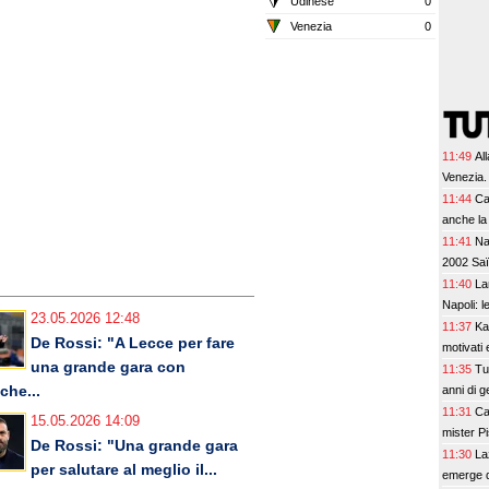
Udinese
0
Venezia
0
11:49
Al
Venezia.
11:44
Ca
anche l
11:41
Na
2002 Sa
11:40
La
Napoli: le
23.05.2026 12:48
11:37
Ka
De Rossi: "A Lecce per fare
motivati 
una grande gara con
11:35
Tu
che...
anni di g
11:31
Ca
15.05.2026 14:09
mister P
De Rossi: "Una grande gara
11:30
La
per salutare al meglio il...
emerge d