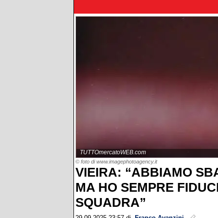
TUTTOmercatoWEB.com
© foto di www.imagephotoagency.it
VIEIRA: “ABBIAMO SB
MA HO SEMPRE FIDUCI
SQUADRA”