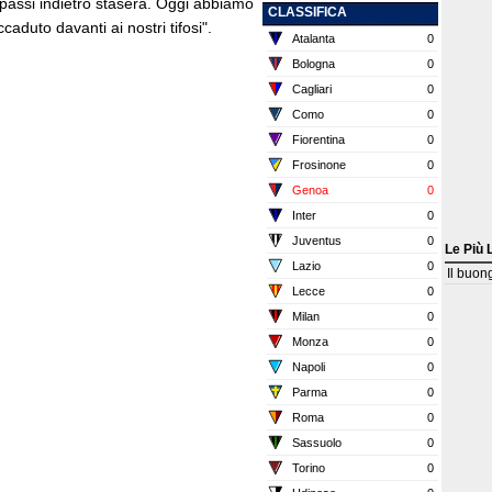
passi indietro stasera. Oggi abbiamo
CLASSIFICA
caduto davanti ai nostri tifosi".
Atalanta
0
Bologna
0
Cagliari
0
Como
0
Fiorentina
0
Frosinone
0
Genoa
0
Inter
0
Juventus
0
Le Più 
Lazio
0
Il buon
Lecce
0
Milan
0
Monza
0
Napoli
0
Parma
0
Roma
0
Sassuolo
0
Torino
0