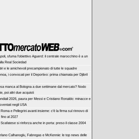
poli, sfuma l'obiettivo Aguerd: il centrale marocchino è a un
lla Real Sociedad
ritiri e le amichevoli precampionato di tutte le squadre
noa, i convocati per il Deportivo: prima chiamata per Djibril
sa manca al Bologna a due settimane dal mercato? Nodo
e, poi altri due acquisti
ndiali 2026, paura per Messi e Cristiano Ronaldo: minacce e
 sventati negli USA
oma e Pellegrini avanti insieme: c'è la firma sul rinnovo di
 fino al 2027
 Scafatese si rinforza anche in porta: preso il classe 2004
rlano Calhanoglu, Fabregas e McKennie: le top news delle