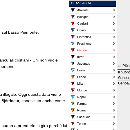
CLASSIFICA
Atalanta
0
Bologna
0
Cagliari
0
Como
0
 e sul basso Piemonte.
Fiorentina
0
Frosinone
0
Genoa
0
Inter
0
cu ali cristiani - Chi non vuole
Juventus
0
Le Più 
 persone
Lazio
0
Il buon
Lecce
0
Genoa, 
Genoa, 
Milan
0
Monza
0
ra illegale. Oggi questa data viene
Napoli
0
di Bjórdagur, conosciuta anche come
Parma
0
Roma
0
Sassuolo
0
Torino
0
tinuano a prenderlo in giro perché lui