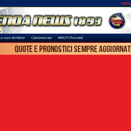
REDA
La voce del Mister
Calciomercato
MiNUTI Rossoblù