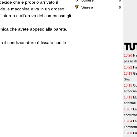
Udinese
0
cide che è proprio arrivato il
Venezia
0
de la macchina e va in un grosso
 intorno e all’arrivo del commesso gli
rmonica che avete appeso alla parete.
a il condizionatore è fissato con le
13:26
Na
passo da
13:22
I 
13:19
Ge
Sow
13:15
Co
attaccant
13:11
Mo
attentati
13:07
La R
contratto
13:04
La
Lamberti
13:00
Pa