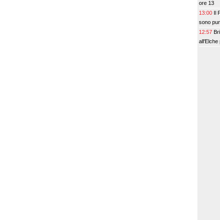
ore 13
13:00
Il
sono punt
12:57
Br
all'Elche