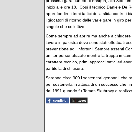
prossima gara, lunedì di Pasqua, allo Stadium 
inizio alle ore 18. Così il tecnico Daniele De R
approfondire i temi tattici della sfida contro i b
i giocatori di ritorno dalle varie gare in giro pe
singole che collettive.
Come sempre ad aprire ma anche a chiudere la
lavoro in palestra dove sono stati effettuati es
prevenzione agli infortuni. Sempre assenti Co
un iter personalizzato mentre la truppa in cam
carattere tecnico, primi approcci tattici ed ese
partitella di chiusura.
Saranno circa 300 i sostenitori genoani. che 
per sostenerla in attesa di un successo che, i
dal 1991 quando fu Tomas Skuhravy a realizzare
condividi
tweet