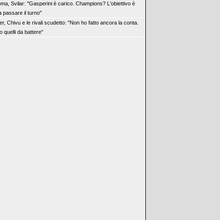
ma, Svilar: "Gasperini è carico. Champions? L'obiettivo è
 passare il turno"
ter, Chivu e le rivali scudetto: "Non ho fatto ancora la conta.
 quelli da battere"