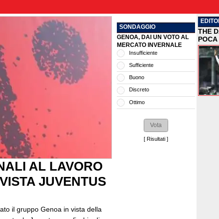
EDITO
SONDAGGIO
THE D
GENOA, DAI UN VOTO AL
POCA 
MERCATO INVERNALE
Insufficiente
Sufficiente
Buono
Discreto
Ottimo
[
Risultati
]
ONALI AL LAVORO
 VISTA JUVENTUS
tato il gruppo Genoa in vista della