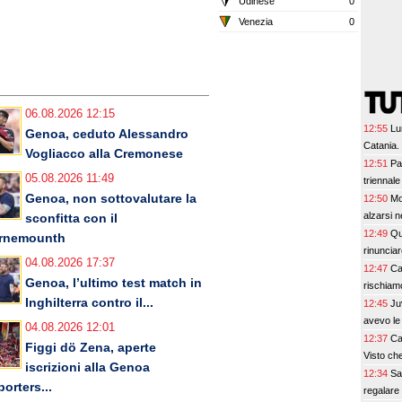
Udinese
0
Venezia
0
06.08.2026 12:15
12:55
Lu
Genoa, ceduto Alessandro
Catania.
Vogliacco alla Cremonese
12:51
Pa
05.08.2026 11:49
triennale
Genoa, non sottovalutare la
12:50
Mo
alzarsi 
sconfitta con il
12:49
Qu
rnemounth
rinuncia
04.08.2026 17:37
12:47
Ca
Genoa, l’ultimo test match in
rischiam
Inghilterra contro il...
12:45
Ju
avevo le 
04.08.2026 12:01
12:37
Ca
Figgi dö Zena, aperte
Visto ch
iscrizioni alla Genoa
12:34
Sa
orters...
regalare 