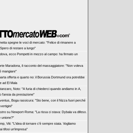
netta spegne le voci di mercato: "Felice di rimanere a
 Spero di restare a lungo"
dova, ecco Pompetti in mezzo al campo: ha firmato un
rte Maradona, il racconto del massaggiatore: "Non voleva
né mangiare"
arta offerta e quarto no: il Borussia Dortmund ora potrebbe
re ad El Mala
tanzaro, Noto: "A furia di chiederci quando andiamo in A,
o l'ansia da prestazione"
ventus, Boga rassicura: "Sto bene, con il Nizza fuori perché
vertigini"
stro su Newport-Roma: "La rissa ci stava: Dybala va difeso.
e unione?"
mp, Viti: "L'idea di tornare c'è sempre stata. Vogliamo
ai tifosi un'impresa"