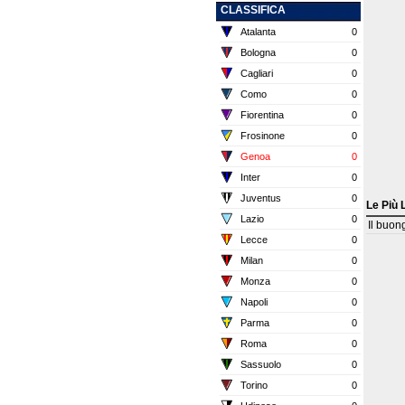
CLASSIFICA
Atalanta
0
Bologna
0
Cagliari
0
Como
0
Fiorentina
0
Frosinone
0
Genoa
0
Inter
0
Juventus
0
Le Più 
Lazio
0
Il buon
Lecce
0
Milan
0
Monza
0
Napoli
0
Parma
0
Roma
0
Sassuolo
0
Torino
0