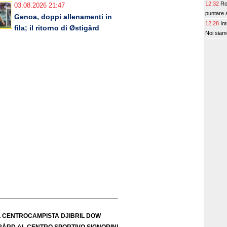
12:32
Ro
03.08.2026 21:47
puntare a
Genoa, doppi allenamenti in
12:28
In
fila; il ritorno di Østigård
Noi siamo
L CENTROCAMPISTA DJIBRIL DOW
IGÅRD AL CENTRO SPORTIVO SIGNORINI