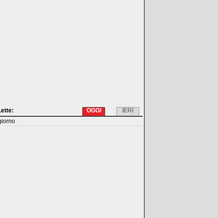
Lette:
OGGI
IERI
giorno