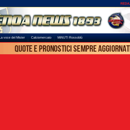
REDA
La voce del Mister
Calciomercato
MiNUTI Rossoblù