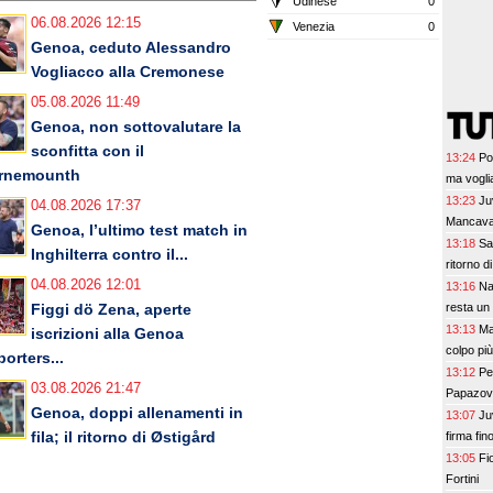
Udinese
0
06.08.2026 12:15
Venezia
0
Genoa, ceduto Alessandro
Vogliacco alla Cremonese
05.08.2026 11:49
Genoa, non sottovalutare la
sconfitta con il
13:24
Po
rnemounth
ma vogli
13:23
Ju
04.08.2026 17:37
Mancava 
Genoa, l’ultimo test match in
13:18
Sa
Inghilterra contro il...
ritorno di
04.08.2026 12:01
13:16
Na
resta un
Figgi dö Zena, aperte
13:13
Ma
iscrizioni alla Genoa
colpo più
orters...
13:12
Pe
03.08.2026 21:47
Papazov 
Genoa, doppi allenamenti in
13:07
Ju
fila; il ritorno di Østigård
firma fin
13:05
Fi
Fortini