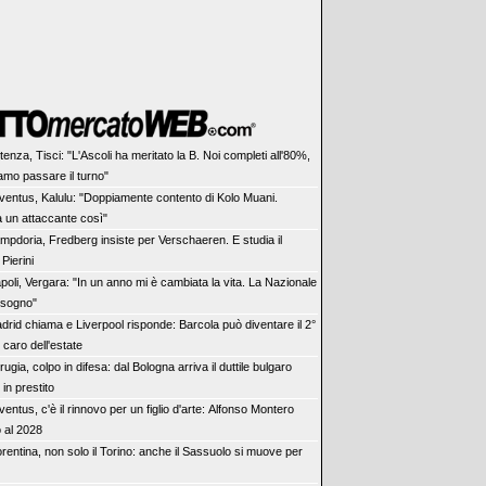
tenza, Tisci: "L'Ascoli ha meritato la B. Noi completi all'80%,
amo passare il turno"
ventus, Kalulu: "Doppiamente contento di Kolo Muani.
un attaccante così"
mpdoria, Fredberg insiste per Verschaeren. E studia il
 Pierini
poli, Vergara: "In un anno mi è cambiata la vita. La Nazionale
 sogno"
drid chiama e Liverpool risponde: Barcola può diventare il 2°
 caro dell'estate
rugia, colpo in difesa: dal Bologna arriva il duttile bulgaro
in prestito
ventus, c'è il rinnovo per un figlio d'arte: Alfonso Montero
o al 2028
orentina, non solo il Torino: anche il Sassuolo si muove per