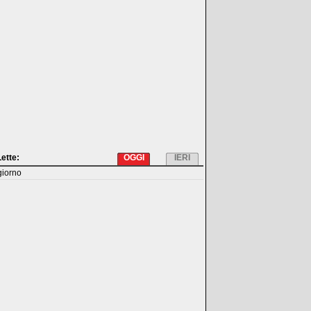
Lette:
OGGI
IERI
giorno