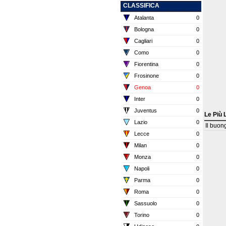
CLASSIFICA
Atalanta
0
Bologna
0
Cagliari
0
Como
0
Fiorentina
0
Frosinone
0
Genoa
0
Inter
0
Juventus
0
Le Più 
Lazio
0
Il buon
Lecce
0
Milan
0
Monza
0
Napoli
0
Parma
0
Roma
0
Sassuolo
0
Torino
0