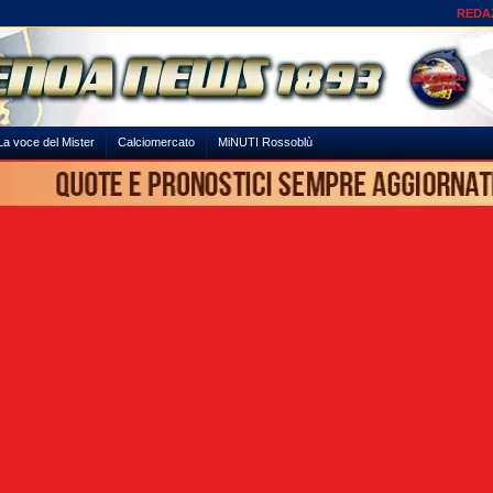
REDA
La voce del Mister
Calciomercato
MiNUTI Rossoblù