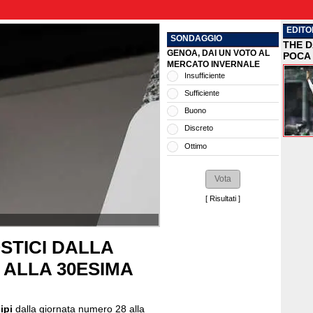
EDITO
SONDAGGIO
THE D
GENOA, DAI UN VOTO AL
POCA 
MERCATO INVERNALE
Insufficiente
Sufficiente
Buono
Discreto
Ottimo
[
Risultati
]
OSTICI DALLA
 ALLA 30ESIMA
ipi
dalla giornata numero 28 alla