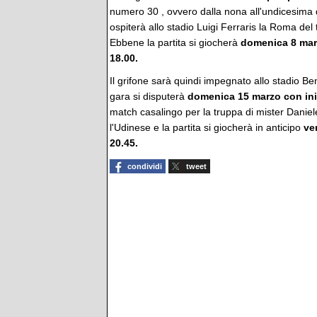
numero 30 , ovvero dalla nona all'undicesima d
ospiterà allo stadio Luigi Ferraris la Roma del
Ebbene la partita si giocherà
domenica 8 marz
18.00.
Il grifone sarà quindi impegnato allo stadio Be
gara si disputerà
domenica 15 marzo con iniz
match casalingo per la truppa di mister Daniele
l'Udinese e la partita si giocherà in anticipo
ve
20.45.
condividi
tweet