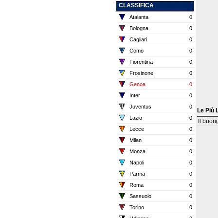
CLASSIFICA
Atalanta
0
Bologna
0
Cagliari
0
Como
0
Fiorentina
0
Frosinone
0
Genoa
0
Inter
0
Juventus
0
Le Più 
Lazio
0
Il buon
Lecce
0
Milan
0
Monza
0
Napoli
0
Parma
0
Roma
0
Sassuolo
0
Torino
0