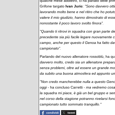
qualche mese addietro, ci ha parlato delle pri
Grifone targato
Ivan Juric
:
"Sono davvero otti
lavorando molto bene e nel ritiro che ho potut
valere il mio giudizio, hanno dimostrato di es
nonostante il poco lavoro svolto finora".
"Quando ti ritrovi in squadra con gran parte d
precedente sia più facile legare nuovamente co
campo, anche per questo il Genoa ha fatto da
campionato".
Parlando del nuovo allenatore rossoblù, ha qu
davvero molto, credo sia un allenatore prepar
senza problemi, oltre ad essere un grande mot
da subito una buona atmosfera ed appunto un 
"Non credo mancherebbe nulla a questo Geno
oggi
- ha concluso Carretti -
ma vedremo cosa 
la squadra mi piace, è già un bel gruppo e se
nel corso della stagione potranno rivelarsi fon
campionato tutto sommato tranquillo."
condividi
tweet