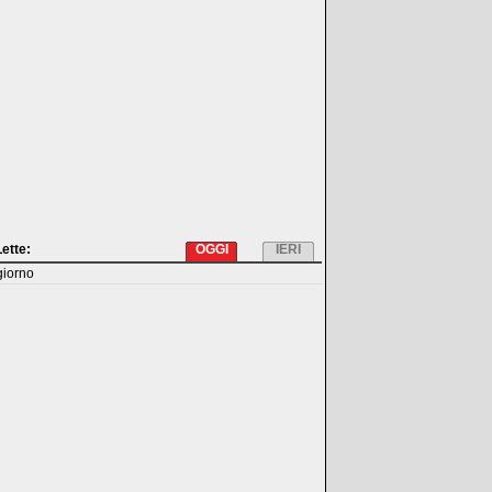
Lette:
OGGI
IERI
giorno