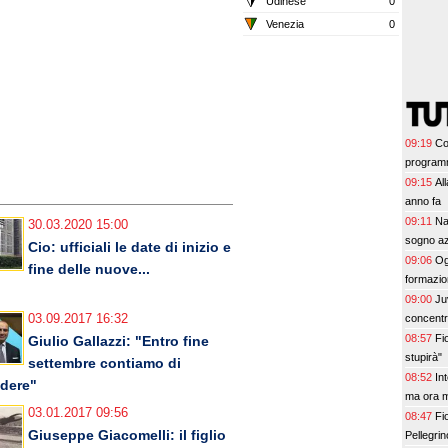
Udinese
0
Venezia
0
09:19
Co
progra
09:15
Al
anno fa
09:11
Na
30.03.2020 15:00
sogno a
Cio: ufficiali le date di inizio e
09:06
Og
fine delle nuove...
formazion
09:00
Ju
concentr
03.09.2017 16:32
08:57
Fi
Giulio Gallazzi: "Entro fine
stupirà"
settembre contiamo di
08:52
In
dere"
ma ora m
03.01.2017 09:56
08:47
Fi
Giuseppe Giacomelli: il figlio
Pellegrin