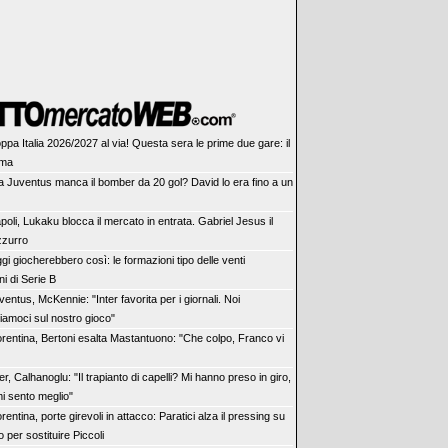
ppa Italia 2026/2027 al via! Questa sera le prime due gare: il
mma
la Juventus manca il bomber da 20 gol? David lo era fino a un
poli, Lukaku blocca il mercato in entrata. Gabriel Jesus il
zzurro
gi giocherebbero così: le formazioni tipo delle venti
i di Serie B
ventus, McKennie: "Inter favorita per i giornali. Noi
iamoci sul nostro gioco"
orentina, Bertoni esalta Mastantuono: "Che colpo, Franco vi
ter, Calhanoglu: "Il trapianto di capelli? Mi hanno preso in giro,
i sento meglio"
orentina, porte girevoli in attacco: Paratici alza il pressing su
o per sostituire Piccoli