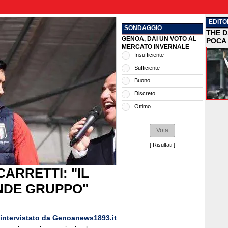
EDITO
SONDAGGIO
THE D
GENOA, DAI UN VOTO AL
POCA 
MERCATO INVERNALE
Insufficiente
Sufficiente
Buono
Discreto
Ottimo
[
Risultati
]
ARRETTI: "IL
NDE GRUPPO"
intervistato da Genoanews1893.it