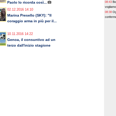
08:43
Bo
Paolo lo ricorda così...
vogliamo
02.12.2016 14:10
08:38
Og
Marina Presello (SKY): "Il
conferme
coraggio arma in più per il...
10.11.2016 14:22
Genoa, il consuntivo ad un
terzo dall'inizio stagione