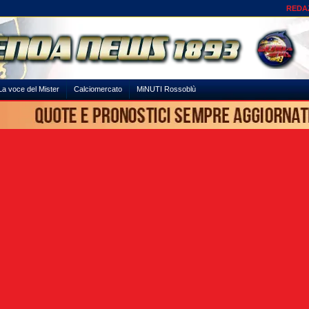
REDA
La voce del Mister
Calciomercato
MiNUTI Rossoblù