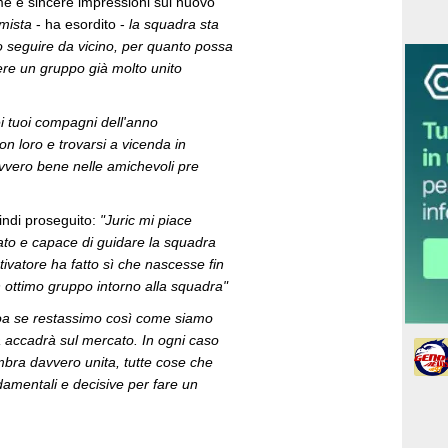
me e sincere impressioni sul nuovo
mista
- ha esordito -
la squadra sta
o seguire da vicino, per quanto possa
sere un gruppo già molto unito
ei tuoi compagni dell'anno
n loro e trovarsi a vicenda in
vvero bene nelle amichevoli pre
indi proseguito:
"Juric mi piace
ato e capace di guidare la squadra
ivatore ha fatto sì che nascesse fin
ottimo gruppo intorno alla squadra"
a se restassimo così come siamo
accadrà sul mercato. In ogni caso
mbra davvero unita, tutte cose che
damentali e decisive per fare un