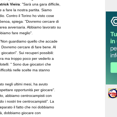
trick Vieira
: "Sarà una gara difficile,
 a fare la nostra partita. Siamo
dio. Contro il Torino ho visto cose
 Genoa, spiega: "Dovremo cercare di
l'area avversaria. Abbiamo lavorato su
biamo fare meglio".
n: "Non guardiamo quello che accade
e. Dovremo cercare di fare bene. Al
giocatori". Sui recuperi possibili:
adra ma troppo poco per vederlo a
otelli: " Sono due giocatori che
ifficoltà nelle scelte ma stanno
to negli ultimi mesi, ha avuto
 aspettare opportunità per giocare".
sato, abbiamo centrocampisti con
o i nostri tre centrocampisti". La
reparato il fatto che noi dobbiamo
à, dobbiamo giocare con