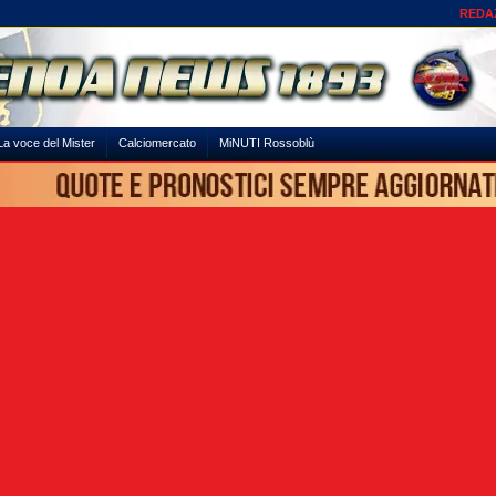
REDA
La voce del Mister
Calciomercato
MiNUTI Rossoblù