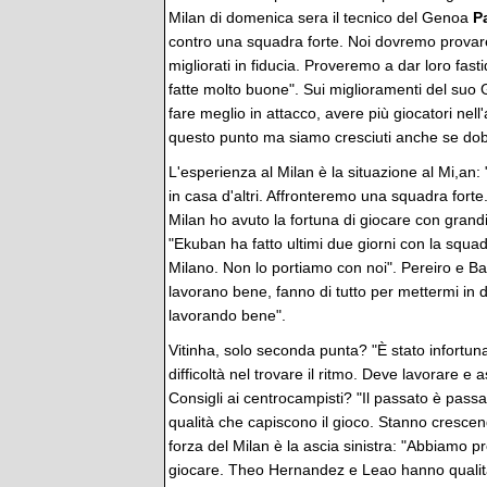
Milan di domenica sera il tecnico del Genoa
Pa
contro una squadra forte. Noi dovremo provare
migliorati in fiducia. Proveremo a dar loro fasti
fatte molto buone". Sui miglioramenti del suo
fare meglio in attacco, avere più giocatori nel
questo punto ma siamo cresciuti anche se dob
L'esperienza al Milan è la situazione al Mi,a
in casa d'altri. Affronteremo una squadra fort
Milan ho avuto la fortuna di giocare con grandi 
"Ekuban ha fatto ultimi due giorni con la squ
Milano. Non lo portiamo con noi". Pereiro e Bal
lavorano bene, fanno di tutto per mettermi in d
lavorando bene".
Vitinha, solo seconda punta? "È stato infortuna
difficoltà nel trovare il ritmo. Deve lavorare e
Consigli ai centrocampisti? "Il passato è pas
qualità che capiscono il gioco. Stanno crescend
forza del Milan è la ascia sinistra: "Abbiamo p
giocare. Theo Hernandez e Leao hanno qualit