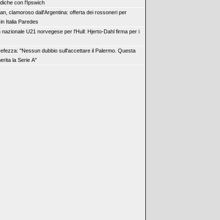
ediche con l'Ipswich
lan, clamoroso dall'Argentina: offerta dei rossoneri per
 in Italia Paredes
 nazionale U21 norvegese per l'Hull: Hjerto-Dahl firma per i
refezza: "Nessun dubbio sull'accettare il Palermo. Questa
rita la Serie A"