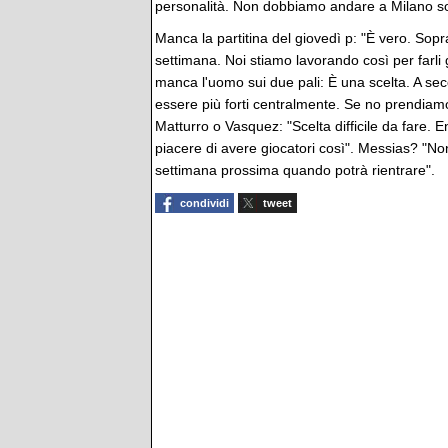
personalità. Non dobbiamo andare a Milano so
Manca la partitina del giovedì p: "È vero. Sop
settimana. Noi stiamo lavorando così per farli 
manca l'uomo sui due pali: È una scelta. A se
essere più forti centralmente. Se no prendiamo
Matturro o Vasquez: "Scelta difficile da fare. 
piacere di avere giocatori così". Messias? "N
settimana prossima quando potrà rientrare".
condividi
tweet