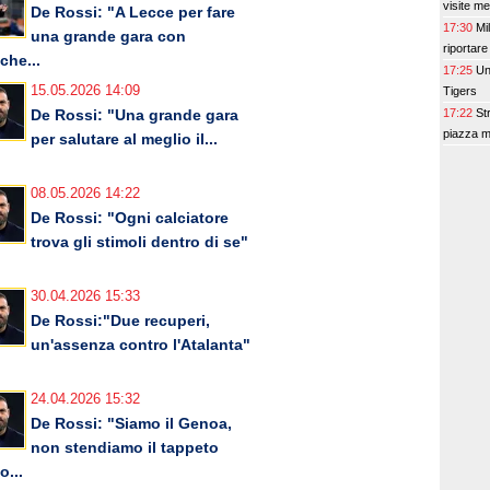
visite m
De Rossi: "A Lecce per fare
17:30
Mi
una grande gara con
riportare
che...
17:25
Un
15.05.2026 14:09
Tigers
17:22
St
De Rossi: "Una grande gara
piazza me
per salutare al meglio il...
08.05.2026 14:22
De Rossi: "Ogni calciatore
trova gli stimoli dentro di se"
30.04.2026 15:33
De Rossi:"Due recuperi,
un'assenza contro l'Atalanta"
24.04.2026 15:32
De Rossi: "Siamo il Genoa,
non stendiamo il tappeto
o...