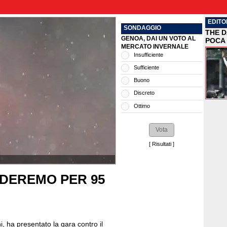
EDITO
SONDAGGIO
THE D
GENOA, DAI UN VOTO AL
POCA 
MERCATO INVERNALE
Insufficiente
Sufficiente
Buono
Discreto
Ottimo
[
Risultati
]
ENDEREMO PER 95
, ha presentato la gara contro il