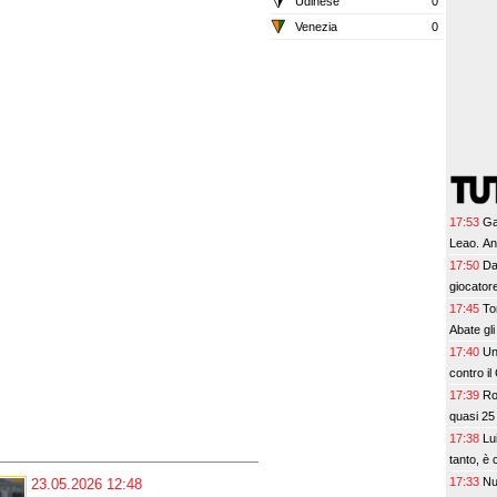
Udinese
0
Venezia
0
17:53
Ga
Leao. Anc
17:50
Da
giocator
17:45
To
Abate gli
17:40
Un
contro il 
17:39
Ro
quasi 25 
17:38
Lu
tanto, è
17:33
Nu
23.05.2026 12:48