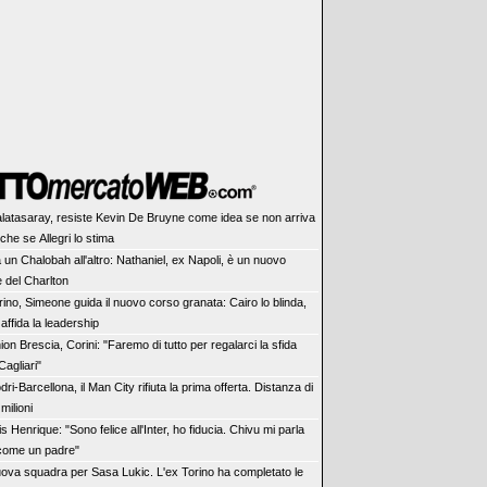
latasaray, resiste Kevin De Bruyne come idea se non arriva
he se Allegri lo stima
 un Chalobah all'altro: Nathaniel, ex Napoli, è un nuovo
e del Charlton
rino, Simeone guida il nuovo corso granata: Cairo lo blinda,
 affida la leadership
ion Brescia, Corini: "Faremo di tutto per regalarci la sfida
Cagliari"
dri-Barcellona, il Man City rifiuta la prima offerta. Distanza di
milioni
is Henrique: "Sono felice all'Inter, ho fiducia. Chivu mi parla
 come un padre"
ova squadra per Sasa Lukic. L'ex Torino ha completato le