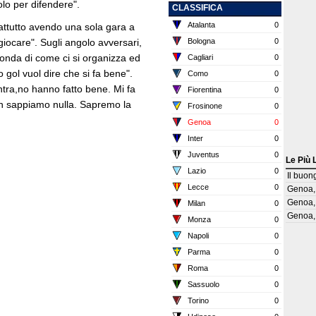
lo per difendere".
CLASSIFICA
Atalanta
0
rattutto avendo una sola gara a
giocare". Sugli angolo avversari,
Bologna
0
conda di come ci si organizza ed
Cagliari
0
 gol vuol dire che si fa bene".
Como
0
Entra,no hanno fatto bene. Mi fa
Fiorentina
0
on sappiamo nulla. Sapremo la
Frosinone
0
Genoa
0
Inter
0
Juventus
0
Le Più 
Lazio
0
Il buon
Lecce
0
Genoa, 
Genoa, 
Milan
0
Genoa, 
Monza
0
Napoli
0
Parma
0
Roma
0
Sassuolo
0
Torino
0