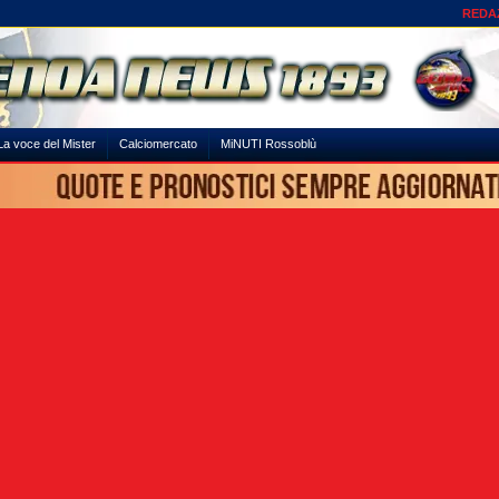
REDA
La voce del Mister
Calciomercato
MiNUTI Rossoblù