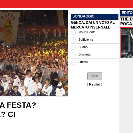
EDITO
SONDAGGIO
THE D
GENOA, DAI UN VOTO AL
POCA 
MERCATO INVERNALE
Insufficiente
Sufficiente
Buono
Discreto
Ottimo
[
Risultati
]
LA FESTA?
? CI