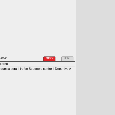
Lette:
OGGI
IERI
giorno
questa sera il trofeo Spagnolo contro il Deportivo A