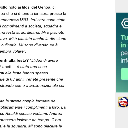
lto noto ai tifosi del Genoa, ci
oa che si è tenuta ieri sera presso la
di Genoanews1893. Ieri sera sono stato
i complimenti a società, squadra e
na festa straordinaria. Mi è piaciuto
irava. Mi è piaciuta anche la direzione
 culinaria. Mi sono divertito ed è
 sembra volare”.
enti alla festa?
“
L'idea di avere
ianetti –
è stata una cosa
enti alla festa hanno spesso
que di 63 anni. Tenete presente che
mostrando come a livello nazionale sia
uta la strana coppia formata da
ubblicamente i complimenti a loro. La
rco Rinaldi spesso vediamo Andrea
vorassero insieme da tempo. C'era
fosi e la squadra. Mi sono piaciute le