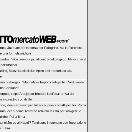
rma, Juve ancora in corsa per Pellegrino. Ma la Fiorentina
re una formula migliore
ventus, Yildiz sempre più al centro del progetto. Ma occhio al
dell'Arsenal
ellino, Manzi lascia il club irpino e si trasferisce alla
se
mo, Fabregas: "Mourinho è troppo intelligente. Credo molto
rdo Cassano"
verpool, colpo Araujo per blindare la difesa: arriva dal
a in prestito con diritto
rino, idea Ferguson per l’attacco: primi contatti per l’ex Roma
rma, ecco Zouin: l'esterno arrivato in città per svolgere le
diche. Poi la firma
briel Jesus al Napoli? Tanti punti in comune con l'operazione
ò Lukaku