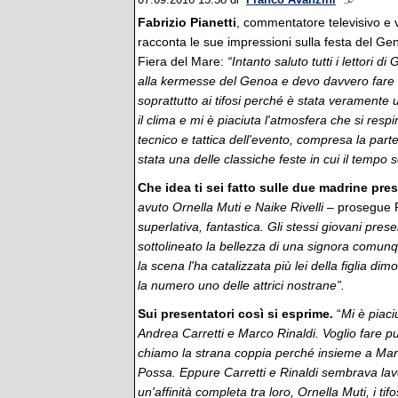
07.09.2016 15:58
di
Franco Avanzini
Fabrizio Pianetti
, commentatore televisivo e vo
racconta le sue impressioni sulla festa del Gen
Fiera del Mare:
“Intanto saluto tutti i lettori 
alla kermesse del Genoa e devo davvero fare 
soprattutto ai tifosi perché è stata veramente u
il clima e mi è piaciuta l'atmosfera che si resp
tecnico e tattica dell'evento, compresa la parte
stata una delle classiche feste in cui il tempo
Che idea ti sei fatto sulle due madrine pres
avuto Ornella Muti e Naike Rivelli
– prosegue P
superlativa, fantastica. Gli stessi giovani pres
sottolineato la bellezza di una signora comun
la scena l'ha catalizzata più lei della figlia di
la numero uno delle attrici nostrane”.
Sui presentatori così si esprime.
“
Mi è piaci
Andrea Carretti e Marco Rinaldi. Voglio fare p
chiamo la strana coppia perché insieme a Ma
Possa. Eppure Carretti e Rinaldi sembrava la
un'affinità completa tra loro, Ornella Muti, i ti