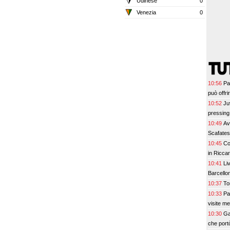
Udinese
0
Venezia
0
10:56
Pa
può offri
10:52
Ju
pressing 
10:49
Av
Scafate
10:45
Co
in Ricca
10:41
Li
Barcellon
10:37
To
10:33
Pa
visite me
10:30
Ga
che port