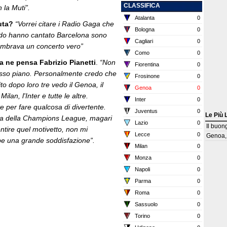
CLASSIFICA
 la Muti”.
Atalanta
0
uta?
“Vorrei citare i Radio Gaga che
Bologna
0
ndo hanno cantato Barcelona sono
Cagliari
0
embrava un concerto vero”
Como
0
 ne pensa Fabrizio Pianetti
.
“Non
Fiorentina
0
tesso piano. Personalmente credo che
Frosinone
0
to dopo loro tre vedo il Genoa, il
Genoa
0
lan, l'Inter e tutte le altre.
Inter
0
 per fare qualcosa di divertente.
Juventus
0
Le Più 
etta della Champions League, magari
Lazio
0
Il buon
entire quel motivetto, non mi
Lecce
0
Genoa, 
be una grande soddisfazione”.
Milan
0
Monza
0
Napoli
0
Parma
0
Roma
0
Sassuolo
0
Torino
0