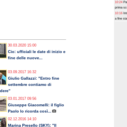
10:24
Pa
prima sc
10:16
In
a fine st
30.03.2020 15:00
Cio: ufficiali le date di inizio e
fine delle nuove...
03.09.2017 16:32
Giulio Gallazzi: "Entro fine
settembre contiamo di
dere"
03.01.2017 09:56
Giuseppe Giacomelli: il figlio
Paolo lo ricorda così...
02.12.2016 14:10
Marina Presello (SKY): "Il