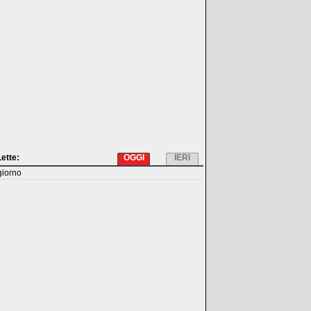
Lette:
OGGI
IERI
giorno