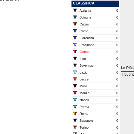
CLASSIFICA
Atalanta
0
Bologna
0
Cagliari
0
Como
0
Fiorentina
0
Frosinone
0
Genoa
0
Inter
0
Juventus
0
Le Più 
Lazio
0
Il buon
Lecce
0
Milan
0
Monza
0
Napoli
0
Parma
0
Roma
0
Sassuolo
0
Torino
0