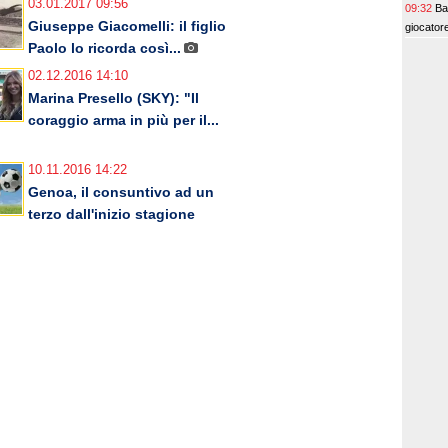
03.01.2017 09:56
09:32
Bar
Giuseppe Giacomelli: il figlio
giocatore
Paolo lo ricorda così...
02.12.2016 14:10
Marina Presello (SKY): "Il
coraggio arma in più per il...
10.11.2016 14:22
Genoa, il consuntivo ad un
terzo dall'inizio stagione