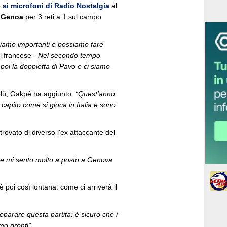
o
ai microfoni di Radio Nostalgia
al
l
Genoa
per 3 reti a 1 sul campo
 siamo importanti e possiamo fare
il francese -
Nel secondo tempo
poi la doppietta di Pavo e ci siamo
blù, Gakpé ha aggiunto:
“Quest’anno
 capito come si gioca in Italia e sono
trovato di diverso l'ex attaccante del
ia e mi sento molto a posto a Genova
 poi così lontana: come ci arriverà il
parare questa partita: è sicuro che i
amo pronti”.