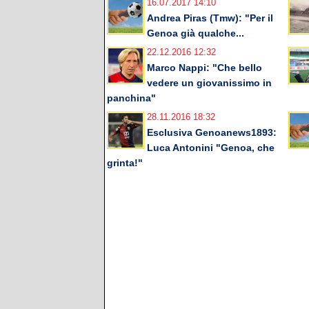
16.07.2017 14:10
Andrea Piras (Tmw): "Per il
Genoa già qualche...
22.12.2016 12:32
Marco Nappi: "Che bello
vedere un giovanissimo in
panchina"
28.11.2016 18:32
Esclusiva Genoanews1893:
Luca Antonini "Genoa, che
grinta!"