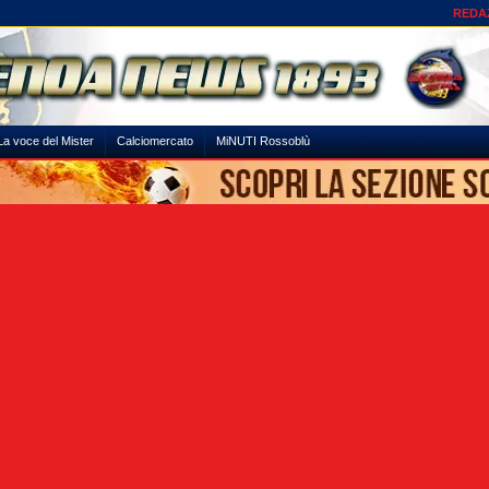
REDA
La voce del Mister
Calciomercato
MiNUTI Rossoblù