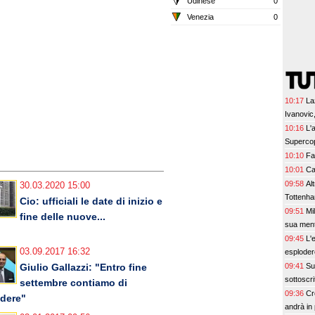
Udinese
0
Venezia
0
10:17
La
Ivanovic,
10:16
L'
Supercop
10:10
Fa
10:01
Ca
09:58
Al
30.03.2020 15:00
Tottenha
Cio: ufficiali le date di inizio e
09:51
Mi
fine delle nuove...
sua ment
09:45
L'
03.09.2017 16:32
esplodere
09:41
Su
Giulio Gallazzi: "Entro fine
sottoscri
settembre contiamo di
09:36
Cr
dere"
andrà in