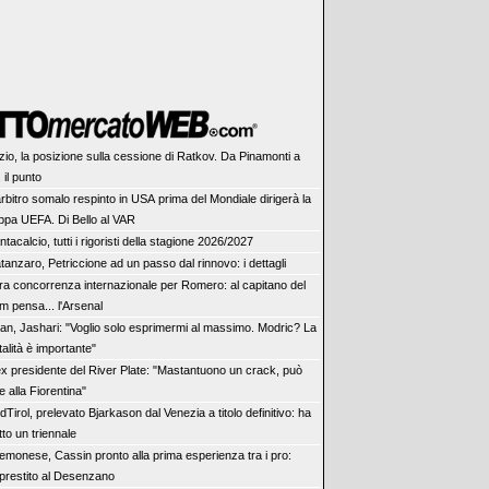
zio, la posizione sulla cessione di Ratkov. Da Pinamonti a
 il punto
arbitro somalo respinto in USA prima del Mondiale dirigerà la
pa UEFA. Di Bello al VAR
ntacalcio, tutti i rigoristi della stagione 2026/2027
tanzaro, Petriccione ad un passo dal rinnovo: i dettagli
tra concorrenza internazionale per Romero: al capitano del
m pensa... l'Arsenal
lan, Jashari: "Voglio solo esprimermi al massimo. Modric? La
alità è importante"
ex presidente del River Plate: "Mastantuono un crack, può
 alla Fiorentina"
dTirol, prelevato Bjarkason dal Venezia a titolo definitivo: ha
tto un triennale
emonese, Cassin pronto alla prima esperienza tra i pro:
 prestito al Desenzano