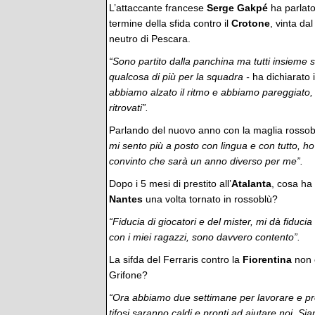
L’attaccante francese
Serge Gakpé
ha parlat
termine della sfida contro il
Crotone
, vinta da
neutro di Pescara.
“Sono partito dalla panchina ma tutti insieme
qualcosa di più per la squadra -
ha dichiarato 
abbiamo alzato il ritmo e abbiamo pareggiato, 
ritrovati”.
Parlando del nuovo anno con la maglia rosso
mi sento più a posto con lingua e con tutto, ho
convinto che sarà un anno diverso per me”.
Dopo i 5 mesi di prestito all’
Atalanta
, cosa ha 
Nantes
una volta tornato in rossoblù?
“Fiducia di giocatori e del mister, mi dà fiduc
con i miei ragazzi, sono davvero contento”.
La sifda del Ferraris contro la
Fiorentina
non è
Grifone?
“Ora abbiamo due settimane per lavorare e pre
tifosi saranno caldi e pronti ad aiutare noi. Si