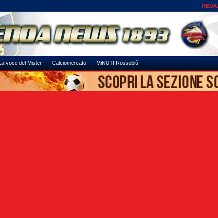
REDA
La voce del Mister
Calciomercato
MiNUTI Rossoblù