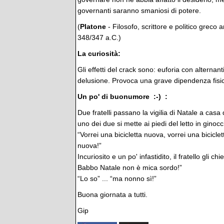
governanti saranno smaniosi di potere.
(
Platone
- Filosofo, scrittore e politico greco
348/347 a.C.)
La curiosità:
Gli effetti del crack sono: euforia con alternan
delusione. Provoca una grave dipendenza fisica
Un po' di buonumore :-) :
Due fratelli passano la vigilia di Natale a cas
uno dei due si mette ai piedi del letto in gino
“Vorrei una bicicletta nuova, vorrei una biciclet
nuova!”
Incuriosito e un po' infastidito, il fratello gli
Babbo Natale non è mica sordo!”
“Lo so” ... “ma nonno sì!”
Buona giornata a tutti.
Gip