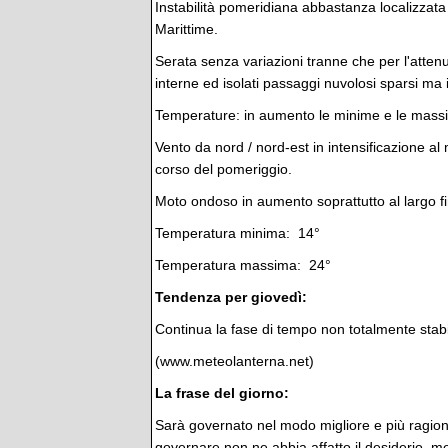
Instabilità pomeridiana abbastanza localizzata 
Marittime.
Serata senza variazioni tranne che per l'atte
interne ed isolati passaggi nuvolosi sparsi ma 
Temperature: in aumento le minime e le massi
Vento da nord / nord-est in intensificazione al 
corso del pomeriggio.
Moto ondoso in aumento soprattutto al largo fi
Temperatura minima: 14°
Temperatura massima: 24°
Tendenza per giovedì:
Continua la fase di tempo non totalmente stabil
(www.meteolanterna.net)
La frase del giorno:
Sarà governato nel modo migliore e più ragione
governare non ne abbia affatto il desiderio, me