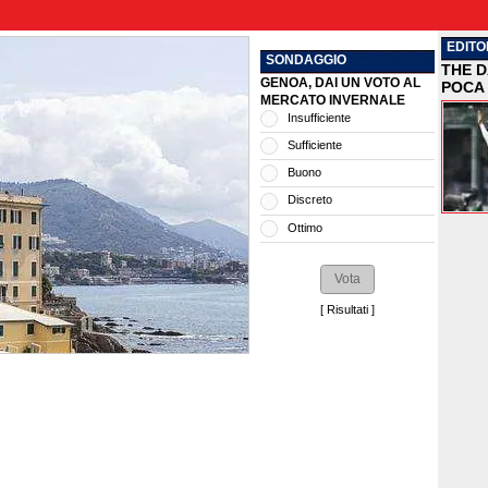
EDITO
SONDAGGIO
THE D
GENOA, DAI UN VOTO AL
POCA 
MERCATO INVERNALE
Insufficiente
Sufficiente
Buono
Discreto
Ottimo
[
Risultati
]