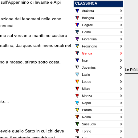
sull'Appennino di levante e Alpi
CLASSIFICA
Atalanta
0
Bologna
0
nuazione dei fenomeni nelle zone
innocui.
Cagliari
0
Como
0
me sul versante marittimo costiero.
Fiorentina
0
mattino, dai quadranti meridionali nel
Frosinone
0
Genoa
0
Inter
0
no a mosso, stirato sotto costa.
Juventus
0
Le Più 
Lazio
0
Lecce
0
Milan
0
Monza
0
e....
Napoli
0
Parma
0
Roma
0
Sassuolo
0
vole quello Stato in cui chi deve
Torino
0
ntre il contrario accadrà se i