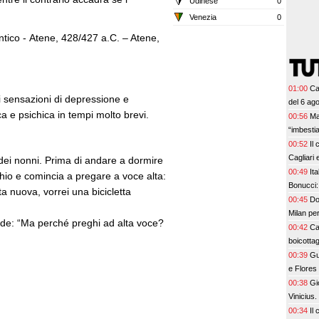
Udinese
0
Venezia
0
 antico - Atene, 428/427 a.C. – Atene,
01:00
Ca
ti sensazioni di depressione e
del 6 ag
 e psichica in tempi molto brevi.
00:56
Ma
“imbesti
00:52
Il
Cagliari 
a dei nonni. Prima di andare a dormire
00:49
Ita
cchio e comincia a pregare a voce alta:
Bonucci:
ta nuova, vorrei una bicicletta
00:45
Do
Milan per
 chiede: “Ma perché preghi ad alta voce?
00:42
Ca
boicottag
00:39
Gu
e Flores
un bel co
00:38
Gi
Vinicius
00:34
Il