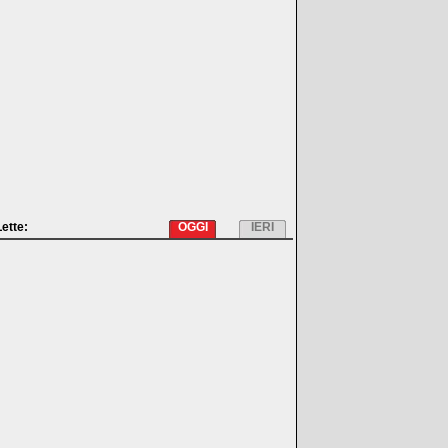
Lette:
OGGI
IERI