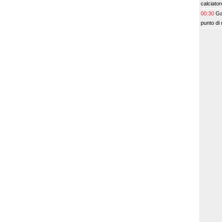
calciato
00:30
Ga
punto di 