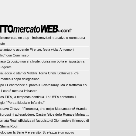
lciomercato no stop - Indiscrezioni, trattative e retroscena
osto
stantuono accende Firenze: festa viola. Antognoni
alito” con Commisso
 caso Esposito non si chiude: durissimo botta e risposta tra
e agente
lia, ecco lo staff di Maldini. Torna Oriali, Bollini vice, c’è
 manca il capo delegazione
po il Fenerbahce ci prova il Galatasaray. Ma la trattativa col
 Leao è tutta da imbastire
os FIFA, la tempesta continua. La UEFA conferma il
gio: “Persa fiducia in Infantino”
stavo Ghezzi: “Fiorentina, che colpo Mastantuono! Aranda
 i prossimi ad esplodere. Castro felice della Roma e Molina è
lpo”
ornata Real: ufficializzati l'acquisto di Diomande e il rinnovo di
. Sfuma Rodri
 colpo per la Serie A è servito: Strefezza è un nuovo