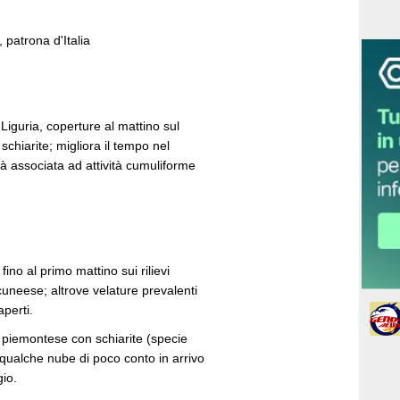
 patrona d'Italia
Liguria, coperture al mattino sul
chiarite; migliora il tempo nel
tà associata ad attività cumuliforme
ino al primo mattino sui rilievi
cuneese; altrove velature prevalenti
perti.
a piemontese con schiarite (specie
qualche nube di poco conto in arrivo
io.