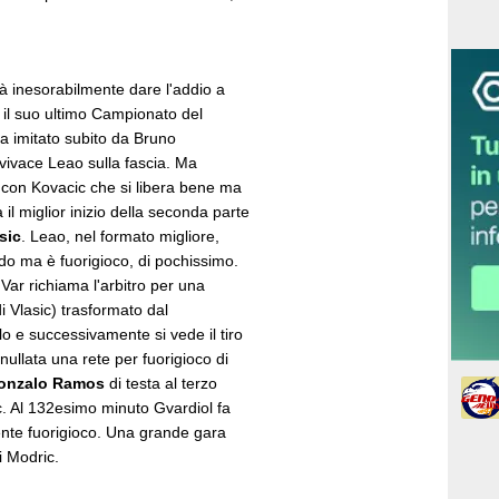
à inesorabilmente dare l'addio a
à il suo ultimo Campionato del
a imitato subito da Bruno
vivace Leao sulla fascia. Ma
a con Kovacic che si libera bene ma
a il miglior inizio della seconda parte
sic
. Leao, nel formato migliore,
o ma è fuorigioco, di pochissimo.
l Var richiama l'arbitro per una
i Vlasic) trasformato dal
lo e successivamente si vede il tiro
nnullata una rete per fuorigioco di
onzalo Ramos
di testa al terzo
. Al 132esimo minuto Gvardiol fa
ente fuorigioco. Una grande gara
di Modric.