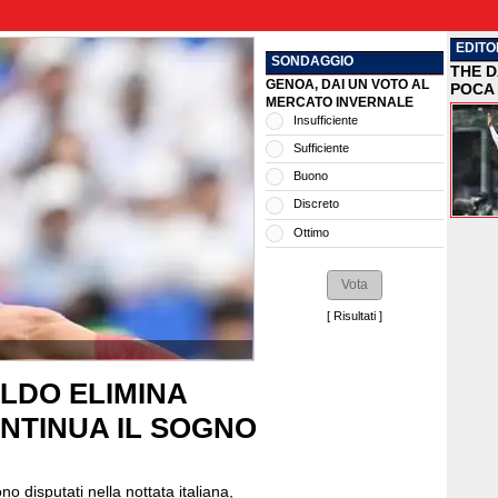
EDITO
SONDAGGIO
THE D
GENOA, DAI UN VOTO AL
POCA 
MERCATO INVERNALE
Insufficiente
Sufficiente
Buono
Discreto
Ottimo
[
Risultati
]
LDO ELIMINA
NTINUA IL SOGNO
o disputati nella nottata italiana,