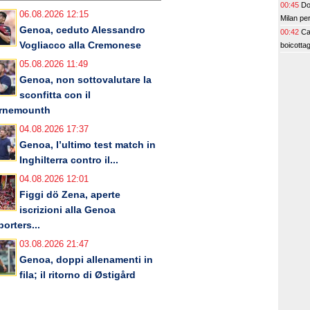
00:45
Do
06.08.2026 12:15
Milan per
Genoa, ceduto Alessandro
00:42
Ca
Vogliacco alla Cremonese
boicottag
05.08.2026 11:49
Genoa, non sottovalutare la
sconfitta con il
rnemounth
04.08.2026 17:37
Genoa, l’ultimo test match in
Inghilterra contro il...
04.08.2026 12:01
Figgi dö Zena, aperte
iscrizioni alla Genoa
orters...
03.08.2026 21:47
Genoa, doppi allenamenti in
fila; il ritorno di Østigård