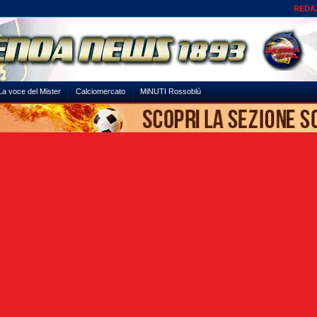
REDA
La voce del Mister
Calciomercato
MiNUTI Rossoblù