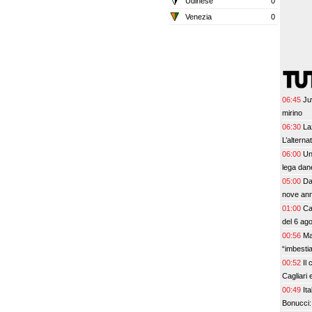
Udinese
0
Venezia
0
06:45
Ju
mirino
06:30
La
L’alterna
06:00
Un
lega dan
05:00
Da
nove anni
01:00
Ca
del 6 ag
00:56
Ma
“imbesti
00:52
Il
Cagliari 
00:49
Ita
Bonucci: