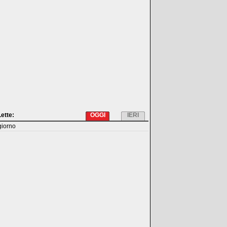
Lette:
OGGI
IERI
giorno