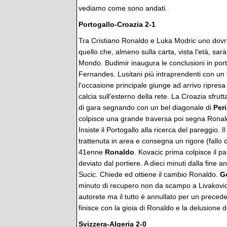
vediamo come sono andati.
Portogallo-Croazia 2-1
Tra Cristiano Ronaldo e Luka Modric uno dovr
quello che, almeno sulla carta, vista l'età, sar
Mondo. Budimir inaugura le conclusioni in port
Fernandes. Lusitani più intraprendenti con un 
l'occasione principale giunge ad arrivo ripres
calcia sull'esterno della rete. La Croazia sfrutt
di gara segnando con un bel diagonale di
Peri
colpisce una grande traversa poi segna Ronald
Insiste il Portogallo alla ricerca del pareggio. I
trattenuta in area e consegna un rigore (fallo d
41enne
Ronaldo
. Kovacic prima colpisce il pa
deviato dal portiere. A dieci minuti dalla fine a
Sucic. Chiede ed ottiene il cambio Ronaldo.
G
minuto di recupero non da scampo a Livakovic
autorete ma il tutto è annullato per un preced
finisce con la gioia di Ronaldo e la delusione 
Svizzera-Algeria
2-0