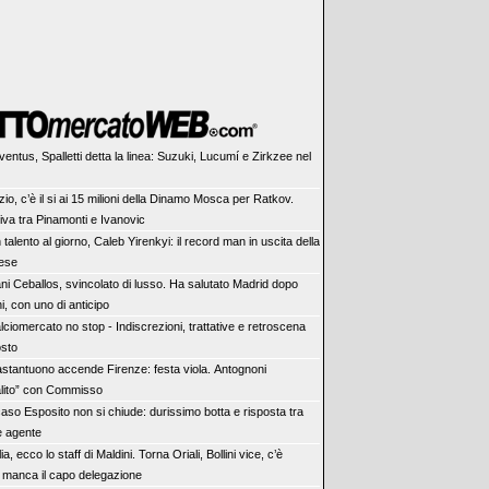
ventus, Spalletti detta la linea: Suzuki, Lucumí e Zirkzee nel
zio, c’è il si ai 15 milioni della Dinamo Mosca per Ratkov.
tiva tra Pinamonti e Ivanovic
 talento al giorno, Caleb Yirenkyi: il record man in uscita della
ese
ni Ceballos, svincolato di lusso. Ha salutato Madrid dopo
, con uno di anticipo
lciomercato no stop - Indiscrezioni, trattative e retroscena
osto
stantuono accende Firenze: festa viola. Antognoni
alito” con Commisso
 caso Esposito non si chiude: durissimo botta e risposta tra
e agente
lia, ecco lo staff di Maldini. Torna Oriali, Bollini vice, c’è
 manca il capo delegazione