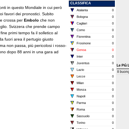
CLASSIFICA
ronti in questo Mondiale in cui però
Atalanta
0
oi favori dei pronostici. Subito
Bologna
0
o e crossa per
Embolo
che non
Cagliari
0
meglio. Svizzera che prende campo
Como
0
ine primi tempo fa il solletico al
Fiorentina
0
da fuori area il pertugio giusto
Frosinone
0
ma non passa, più pericolosi i rosso-
Genoa
0
cono dopo 88 anni in una gara ad
Inter
0
Juventus
0
Le Più 
Lazio
0
Il buon
Lecce
0
Milan
0
Monza
0
Napoli
0
Parma
0
Roma
0
Sassuolo
0
Torino
0