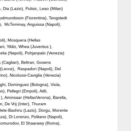
, Dia (Lazio), Pulisic, Leao (Milan)
Gudmundsson (Fiorentina), Tengstedt
o), McTominay, Anguissa (Napoli),
oli), Mosquera (Hellas
ni, Yildiz, Whea (Juventus ),
lia (Napoli), Pohjanpalo (Venezia)
 (Cagliari), Beltran, Gosens
i (Lecce), Raspadori (Napoli), Del
no), Nicolussi-Caviglia (Venezia)
aghi, Dominguez (Bologna), Viola,
, Pellegri (Empoli), Adli,
 ), Aminsaar (HellasVerona), Barella,
, De Vrij (Inter), Thuram
Dele-Bashiru (Lazio), Dorgu, Morente
za), Di Lorenzo, Politano (Napoli),
Shomurodov, El Shaarawy (Roma),