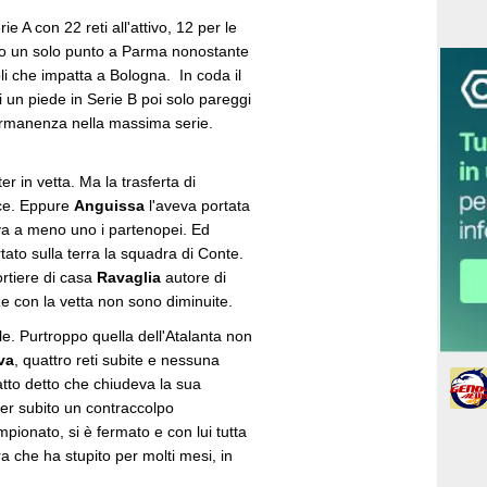
ie A con 22 reti all'attivo, 12 per le
ndo un solo punto a Parma nonostante
li che impatta a Bologna. In coda il
i un piede in Serie B poi solo pareggi
permanenza nella massima serie.
er in vetta. Ma la trasferta di
ice. Eppure
Anguissa
l'aveva portata
ava a meno uno i partenopei. Ed
tato sulla terra la squadra di Conte.
ortiere di casa
Ravaglia
autore di
ze con la vetta non sono diminuite.
ole. Purtroppo quella dell'Atalanta non
va
, quattro reti subite e nessuna
atto detto che chiudeva la sua
er subito un contraccolpo
pionato, si è fermato e con lui tutta
a che ha stupito per molti mesi, in