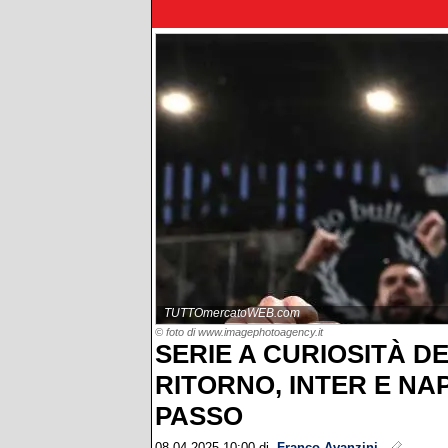
TUTTOmercatoWEB.com
© foto di www.imagephotoagency.it
SERIE A CURIOSITÀ DE
RITORNO, INTER E NAP
PASSO