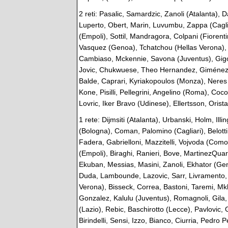
2 reti: Pasalic, Samardzic, Zanoli (Atalanta),
Luperto, Obert, Marin, Luvumbu, Zappa (Cagli
(Empoli), Sottil, Mandragora, Colpani (Fiorent
Vasquez (Genoa), Tchatchou (Hellas Verona), Z
Cambiaso, Mckennie, Savona (Juventus), Gigot,
Jovic, Chukwuese, Theo Hernandez, Giménez (M
Balde, Caprari, Kyriakopoulos (Monza), Neres (
Kone, Pisilli, Pellegrini, Angelino (Roma), Coco
Lovric, Iker Bravo (Udinese), Ellertsson, Orist
1 rete: Dijmsiti (Atalanta), Urbanski, Holm, Ill
(Bologna), Coman, Palomino (Cagliari), Belotti
Fadera, Gabrielloni, Mazzitelli, Vojvoda (Com
(Empoli), Biraghi, Ranieri, Bove, MartinezQuart
Ekuban, Messias, Masini, Zanoli, Ekhator (G
Duda, Lambounde, Lazovic, Sarr, Livramento, 
Verona), Bisseck, Correa, Bastoni, Taremi, Mkhit
Gonzalez, Kalulu (Juventus), Romagnoli, Gila
(Lazio), Rebic, Baschirotto (Lecce), Pavlovic,
Birindelli, Sensi, Izzo, Bianco, Ciurria, Pedro 