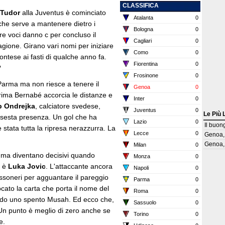
CLASSIFICA
Tudor
alla Juventus è cominciato
Atalanta
0
che serve a mantenere dietro i
Bologna
0
re voci danno c per concluso il
Cagliari
0
agione. Girano vari nomi per iniziare
Como
0
ntese ai fasti di qualche anno fa.
Fiorentina
0
?
Frosinone
0
a Parma ma non riesce a tenere il
Genoa
0
 Prima Bernabé accorcia le distanze e
Inter
0
b
Ondrejka
, calciatore svedese,
Juventus
0
Le Più 
a sesta presenza. Un gol che ha
Lazio
0
Il buon
 stata tutta la ripresa nerazzurra. La
Lecce
0
Genoa, 
Genoa, 
Milan
0
i ma diventano decisivi quando
Monza
0
, è
Luka Jovic
. L'attaccante ancora
Napoli
0
ssoneri per agguantare il pareggio
Parma
0
cato la carta che porta il nome del
Roma
0
endo uno spento Musah. Ed ecco che,
Sassuolo
0
. Un punto è meglio di zero anche se
Torino
0
e.