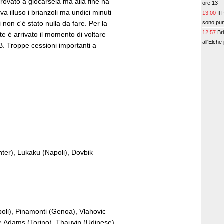
rovato a giocarsela ma alla fine ha
ore 13
 illuso i brianzoli ma undici minuti
13:00
Il
 non c'è stato nulla da fare. Per la
sono punt
12:57
Br
e è arrivato il momento di voltare
all'Elche
B. Troppe cessioni importanti a
Inter), Lukaku (Napoli), Dovbik
poli), Pinamonti (Genoa), Vlahovic
he Adams (Torino), Thauvin (Udinese)