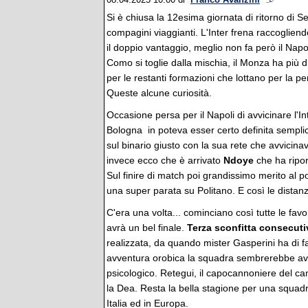
08.04.2025 10:00
di
Franco Avanzini
Si è chiusa la 12esima giornata di ritorno di Ser
compagini viaggianti. L'Inter frena raccoglie
il doppio vantaggio, meglio non fa però il Napo
Como si toglie dalla mischia, il Monza ha più d
per le restanti formazioni che lottano per la 
Queste alcune curiosità.
Occasione persa per il Napoli di avvicinare l'Int
Bologna in poteva esser certo definita sempl
sul binario giusto con la sua rete che avvicin
invece ecco che è arrivato
Ndoye
che ha ripor
Sul finire di match poi grandissimo merito al p
una super parata su Politano. E così le distan
C'era una volta... cominciano così tutte le fav
avrà un bel finale.
Terza sconfitta consecuti
realizzata, da quando mister Gasperini ha di f
avventura orobica la squadra sembrerebbe av
psicologico. Retegui, il capocannoniere del cam
la Dea. Resta la bella stagione per una squadr
Italia ed in Europa.