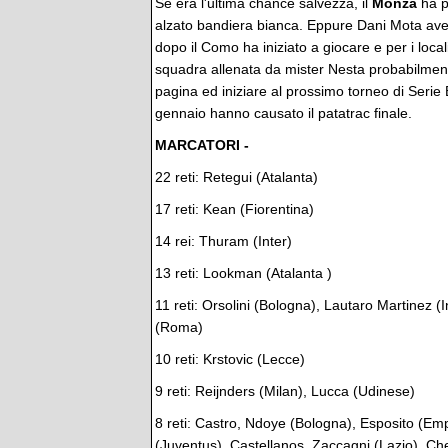
Se era l'ultima chance salvezza, il
Monza
ha p
alzato bandiera bianca. Eppure Dani Mota aveva
dopo il Como ha iniziato a giocare e per i locali
squadra allenata da mister Nesta probabilment
pagina ed iniziare al prossimo torneo di Serie 
gennaio hanno causato il patatrac finale.
MARCATORI -
22 reti: Retegui (Atalanta)
17 reti: Kean (Fiorentina)
14 rei: Thuram (Inter)
13 reti: Lookman (Atalanta )
11 reti: Orsolini (Bologna), Lautaro Martinez (
(Roma)
10 reti: Krstovic (Lecce)
9 reti: Reijnders (Milan), Lucca (Udinese)
8 reti: Castro, Ndoye (Bologna), Esposito (Em
(Juventus), Castellanos, Zaccagni (Lazio), C