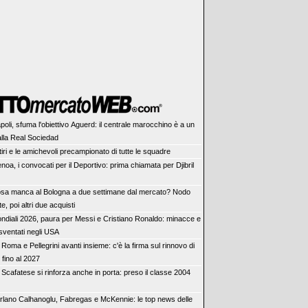
poli, sfuma l'obiettivo Aguerd: il centrale marocchino è a un
lla Real Sociedad
ritiri e le amichevoli precampionato di tutte le squadre
noa, i convocati per il Deportivo: prima chiamata per Djibril
sa manca al Bologna a due settimane dal mercato? Nodo
e, poi altri due acquisti
ndiali 2026, paura per Messi e Cristiano Ronaldo: minacce e
 sventati negli USA
oma e Pellegrini avanti insieme: c'è la firma sul rinnovo di
 fino al 2027
 Scafatese si rinforza anche in porta: preso il classe 2004
rlano Calhanoglu, Fabregas e McKennie: le top news delle