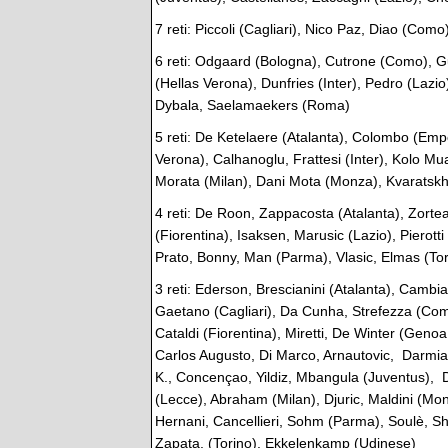
7 reti: Piccoli (Cagliari), Nico Paz, Diao (Como)
6 reti: Odgaard (Bologna), Cutrone (Como), 
(Hellas Verona), Dunfries (Inter), Pedro (Lazi
Dybala, Saelamaekers (Roma)
5 reti: De Ketelaere (Atalanta), Colombo (Emp
Verona), Calhanoglu, Frattesi (Inter), Kolo Mua
Morata (Milan), Dani Mota (Monza), Kvaratskhe
4 reti: De Roon, Zappacosta (Atalanta), Zortea
(Fiorentina), Isaksen, Marusic (Lazio), Pierott
Prato, Bonny, Man (Parma), Vlasic, Elmas (Tori
3 reti: Ederson, Brescianini (Atalanta), Cambi
Gaetano (Cagliari), Da Cunha, Strefezza (Como)
Cataldi (Fiorentina), Miretti, De Winter (Genoa
Carlos Augusto, Di Marco, Arnautovic, Darmian
K., Concençao, Yildiz, Mbangula (Juventus), 
(Lecce), Abraham (Milan), Djuric, Maldini (Mon
Hernani, Cancellieri, Sohm (Parma), Soulè, 
Zapata, (Torino), Ekkelenkamp (Udinese)