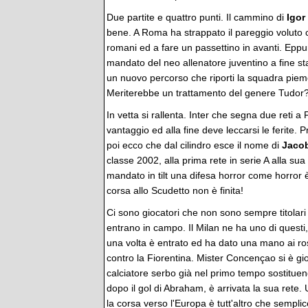
Due partite e quattro punti. Il cammino di
Igor
bene. A Roma ha strappato il pareggio voluto 
romani ed a fare un passettino in avanti. Eppu
mandato del neo allenatore juventino a fine st
un nuovo percorso che riporti la squadra piemo
Meriterebbe un trattamento del genere Tudor
In vetta si rallenta. Inter che segna due reti 
vantaggio ed alla fine deve leccarsi le ferite.
poi ecco che dal cilindro esce il nome di
Jaco
classe 2002, alla prima rete in serie A alla su
mandato in tilt una difesa horror come horror è
corsa allo Scudetto non è finita!
Ci sono giocatori che non sono sempre titolar
entrano in campo. Il Milan ne ha uno di questi
una volta è entrato ed ha dato una mano ai ro
contro la Fiorentina. Mister Concençao si è gio
calciatore serbo già nel primo tempo sostitu
dopo il gol di Abraham, è arrivata la sua rete
la corsa verso l'Europa è tutt'altro che semplic