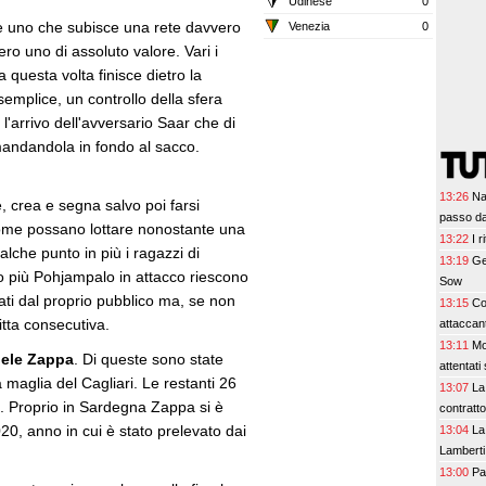
Udinese
0
re uno che subisce una rete davvero
Venezia
0
ro uno di assoluto valore. Vari i
a questa volta finisce dietro la
emplice, un controllo della sfera
, l'arrivo dell'avversario Saar che di
mandandola in fondo al sacco.
13:26
Na
 crea e segna salvo poi farsi
passo da
come possano lottare nonostante una
13:22
I 
alche punto in più i ragazzi di
13:19
Ge
 più Pohjampalo in attacco riescono
Sow
ati dal proprio pubblico ma, se non
13:15
Co
itta consecutiva.
attaccant
13:11
Mo
iele Zappa
. Di queste sono state
attentati
 maglia del Cagliari. Le restanti 26
13:07
La R
a. Proprio in Sardegna Zappa si è
contratto
020, anno in cui è stato prelevato dai
13:04
La
Lamberti
13:00
Pa