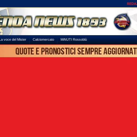
REDA
La voce del Mister
Calciomercato
MiNUTI Rossoblù