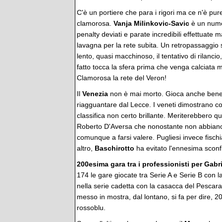
C'è un portiere che para i rigori ma ce n'è pu
clamorosa.
Vanja
Milinkovic-Savic
è un nume
penalty deviati e parate incredibili effettuate m
lavagna per la rete subita. Un retropassaggio s
lento, quasi macchinoso, il tentativo di rilancio
fatto tocca la sfera prima che venga calciata 
Clamorosa la rete del Veron!
Il
Venezia
non è mai morto. Gioca anche bene,
riagguantare dal Lecce. I veneti dimostrano 
classifica non certo brillante. Meriterebbero qu
Roberto D'Aversa che nonostante non abbiano
comunque a farsi valere. Pugliesi invece fischi
altro,
Baschirotto
ha evitato l'ennesima sconf
200esima gara tra i professionisti per Gabr
174 le gare giocate tra Serie A e Serie B con la
nella serie cadetta con la casacca del Pescar
messo in mostra, dal lontano, si fa per dire, 2
rossoblu.