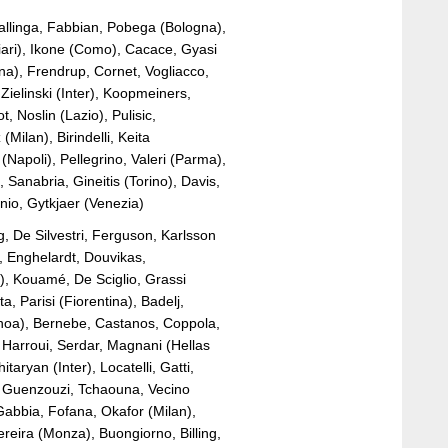
 Dallinga, Fabbian, Pobega (Bologna),
ari), Ikone (Como), Cacace, Gyasi
ina), Frendrup, Cornet, Vogliacco,
ielinski (Inter), Koopmeiners,
 Noslin (Lazio), Pulisic,
ilan), Birindelli, Keita
Napoli), Pellegrino, Valeri (Parma),
, Sanabria, Gineitis (Torino), Davis,
anio, Gytkjaer (Venezia)
ing, De Silvestri, Ferguson, Karlsson
, Enghelardt, Douvikas,
o), Kouamé, De Sciglio, Grassi
a, Parisi (Fiorentina), Badelj,
enoa), Bernebe, Castanos, Coppola,
Harroui, Serdar, Magnani (Hellas
aryan (Inter), Locatelli, Gatti,
, Guenzouzi, Tchaouna, Vecino
 Gabbia, Fofana, Okafor (Milan),
Pereira (Monza), Buongiorno, Billing,