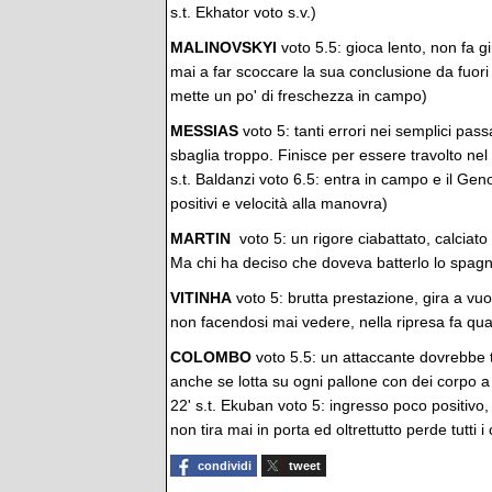
s.t. Ekhator voto s.v.)
MALINOVSKYI
voto 5.5: gioca lento, non fa gi
mai a far scoccare la sua conclusione da fuori 
mette un po' di freschezza in campo)
MESSIAS
voto 5: tanti errori nei semplici pas
sbaglia troppo. Finisce per essere travolto nel
s.t. Baldanzi voto 6.5: entra in campo e il Gen
positivi e velocità alla manovra)
MARTIN
voto 5: un rigore ciabattato, calciat
Ma chi ha deciso che doveva batterlo lo spagnol
VITINHA
voto 5: brutta prestazione, gira a v
non facendosi mai vedere, nella ripresa fa qual
COLOMBO
voto 5.5: un attaccante dovrebbe ti
anche se lotta su ogni pallone con dei corpo a
22' s.t. Ekuban voto 5: ingresso poco positivo, 
non tira mai in porta ed oltrettutto perde tutti i 
condividi
tweet