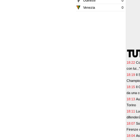
Udinese
0
Venezia
0
18:22
Co
con lui...
18:19
Il
Champion
18:15
Il
da una c
18:13
Au
Torino
18:11
Lu
difenderà
18:07
So
Firenze 
18:04
As