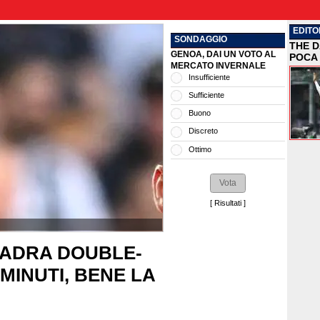
EDITO
SONDAGGIO
THE D
GENOA, DAI UN VOTO AL
POCA 
MERCATO INVERNALE
Insufficiente
Sufficiente
Buono
Discreto
Ottimo
[
Risultati
]
UADRA DOUBLE-
 MINUTI, BENE LA