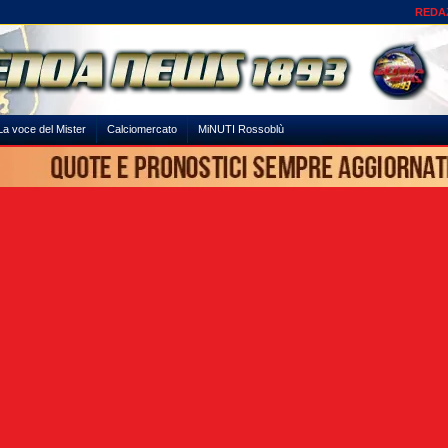
REDA
La voce del Mister
Calciomercato
MiNUTI Rossoblù