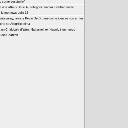
o come sostituirlo"
 ufficialità di Serie A, Pellegrini rinnova e il Milan vuole
 le top news delle 18
latasaray, resiste Kevin De Bruyne come idea se non arriva
he se Allegri lo stima
 un Chalobah all'altro: Nathaniel, ex Napoli, è un nuovo
e del Charlton