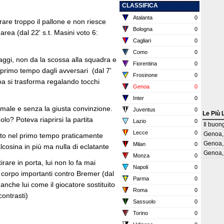
CLASSIFICA
Atalanta
0
rare troppo il pallone e non riesce
Bologna
0
area (dal 22' s.t. Masini voto 6:
Cagliari
0
Como
0
saggi, non da la scossa alla squadra e
Fiorentina
0
 primo tempo dagli avversari (dal 7'
Frosinone
0
oa si trasforma regalando tocchi
Genoa
0
Inter
0
o male e senza la giusta convinzione.
Juventus
0
Le Più 
o? Poteva riaprirsi la partita
Lazio
0
Il buon
Lecce
0
Genoa, 
uoto nel primo tempo praticamente
Genoa, 
Milan
0
cosina in più ma nulla di eclatante
Genoa, 
Monza
0
rare in porta, lui non lo fa mai
Napoli
0
 corpo importanti contro Bremer (dal
Parma
0
anche lui come il giocatore sostituito
Roma
0
contrasti)
Sassuolo
0
Torino
0