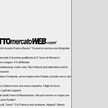
rini ricorda Franco Baresi: "Conservo ancora una fotografia
"
 Servette è la prima qualificata al 3° turno di Women's
s League: 4-0 all'Aktobe
 Galatasaray vuole Leao. Ma il rilancio può dipendere anche
essione
dace Cerignola, arriva l'attaccante Padula: prestito secco dal
ca Zidane trova una nuova squadra. Il figlio di Zizou
 i pali del Leganes
lo dodici mesi di Mastantuono. Ma può essere un sogno per
come Portillo?
coli, Tomei: "Col Potenza test probante. Alagna? Stiamo