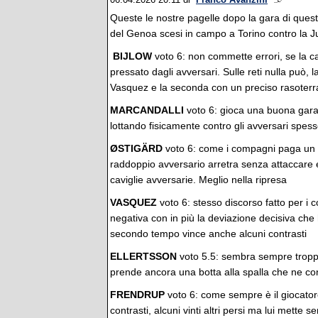
06.04.2026 20:11
di
Franco Avanzini
Queste le nostre pagelle dopo la gara di questa
del Genoa scesi in campo a Torino contro la 
BIJLOW
voto 6: non commette errori, se la ca
pressato dagli avversari. Sulle reti nulla può,
Vasquez e la seconda con un preciso rasoter
MARCANDALLI
voto 6: gioca una buona gara
lottando fisicamente contro gli avversari spe
ØSTIGÄRD
voto 6: come i compagni paga un 
raddoppio avversario arretra senza attaccare
caviglie avversarie. Meglio nella ripresa
VASQUEZ
voto 6: stesso discorso fatto per i 
negativa con in più la deviazione decisiva che
secondo tempo vince anche alcuni contrasti
ELLERTSSON
voto 5.5: sembra sempre tropp
prende ancora una botta alla spalla che ne cond
FRENDRUP
voto 6: come sempre è il giocatore c
contrasti, alcuni vinti altri persi ma lui mette 