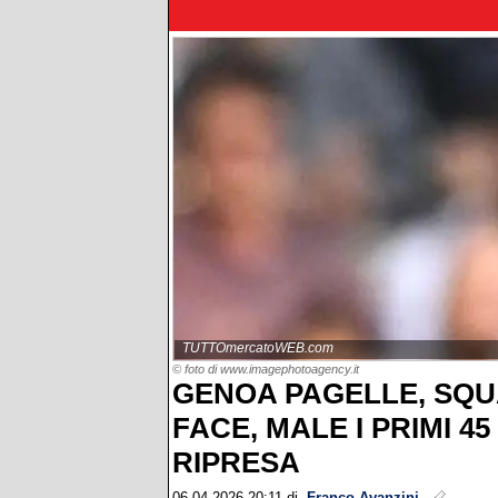
TUTTOmercatoWEB.com
© foto di www.imagephotoagency.it
GENOA PAGELLE, SQ
FACE, MALE I PRIMI 45
RIPRESA