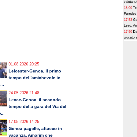
valutand
18:00
Tre
Paredes:
17:53
Ga
Leao. Anc
17:50
Da
giocator
01.08.2026 20:25
Leicester-Genoa, il primo
tempo dell'amichevole in
...
24.05.2026 21:48
Lecce-Genoa, il secondo
tempo della gara del Via del
...
17.05.2026 14:25
Genoa pagelle, attacco in
vacanza, Amorim che