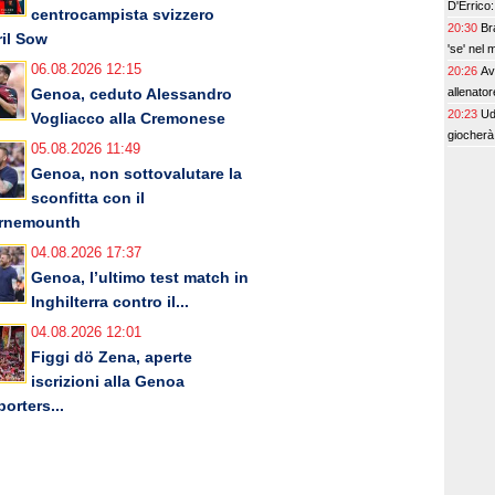
D'Errico:
centrocampista svizzero
20:30
Br
ril Sow
'se' nel 
06.08.2026 12:15
20:26
Av
allenator
Genoa, ceduto Alessandro
20:23
Ud
Vogliacco alla Cremonese
giocherà 
05.08.2026 11:49
Genoa, non sottovalutare la
sconfitta con il
rnemounth
04.08.2026 17:37
Genoa, l’ultimo test match in
Inghilterra contro il...
04.08.2026 12:01
Figgi dö Zena, aperte
iscrizioni alla Genoa
orters...