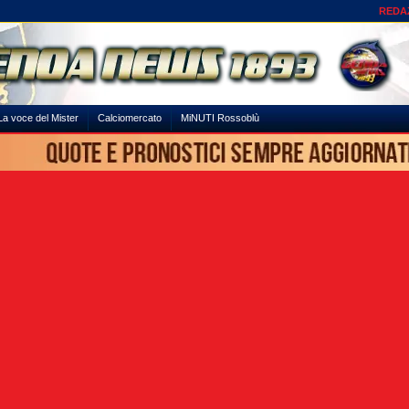
REDA
La voce del Mister
Calciomercato
MiNUTI Rossoblù