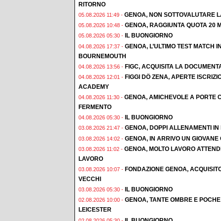
RITORNO
GENOA, NON SOTTOVALUTARE L
05.08.2026 11:49 -
GENOA, RAGGIUNTA QUOTA 20 M
05.08.2026 10:48 -
IL BUONGIORNO
05.08.2026 05:30 -
GENOA, L’ULTIMO TEST MATCH I
04.08.2026 17:37 -
BOURNEMOUTH
FIGC, ACQUISITA LA DOCUMENT
04.08.2026 13:56 -
FIGGI DÖ ZENA, APERTE ISCRI
04.08.2026 12:01 -
ACADEMY
GENOA, AMICHEVOLE A PORTE C
04.08.2026 11:30 -
FERMENTO
IL BUONGIORNO
04.08.2026 05:30 -
GENOA, DOPPI ALLENAMENTI IN F
03.08.2026 21:47 -
GENOA, IN ARRIVO UN GIOVAN
03.08.2026 14:02 -
GENOA, MOLTO LAVORO ATTENDE
03.08.2026 11:02 -
LAVORO
FONDAZIONE GENOA, ACQUISIT
03.08.2026 10:07 -
VECCHI
IL BUONGIORNO
03.08.2026 05:30 -
GENOA, TANTE OMBRE E POCHE 
02.08.2026 10:00 -
LEICESTER
IL BUONGIORNO
02.08.2026 05:30 -