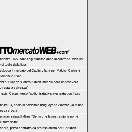
adenze 2027, tanti i big all'ultimo anno di contratto. Vinicius
si toglie dalla lista
 sblocca il mercato del Cagliari: fatta per Maldini, Carlos e
Domani le visite
ezzo, Bucchi: "Contro l'Union Brescia sarà un test vero.
vo resta la salvezza"
nezia, Casas verso l'addio: trattativa avanzata con il Las
halke 04, addio al nazionale uruguayano Zalazar. Va in una
ossa croata
nnacer saluta il Milan: "Sento che la nostra storia non è
l tutto finita"
scara, primo contratto da professionista per Christian