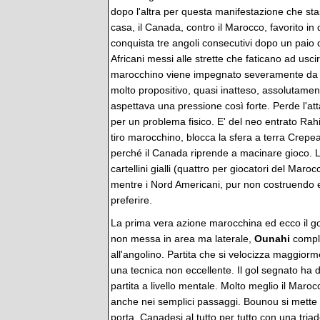
dopo l'altra per questa manifestazione che st
casa, il Canada, contro il Marocco, favorito i
conquista tre angoli consecutivi dopo un paio d
Africani messi alle strette che faticano ad uscire
marocchino viene impegnato severamente da
molto propositivo, quasi inatteso, assolutame
aspettava una pressione così forte. Perde l'att
per un problema fisico. E' del neo entrato Rahi
tiro marocchino, blocca la sfera a terra Crepe
perché il Canada riprende a macinare gioco. L
cartellini gialli (quattro per giocatori del Maroc
mentre i Nord Americani, pur non costruendo en
preferire.
La prima vera azione marocchina ed ecco il gol
non messa in area ma laterale,
Ounahi
compl
all'angolino. Partita che si velocizza maggio
una tecnica non eccellente. Il gol segnato ha 
partita a livello mentale. Molto meglio il Mar
anche nei semplici passaggi. Bounou si mette
porta. Canadesi al tutto per tutto con una tria