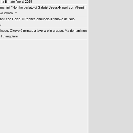
 ha firmato fino al 2029
anchini: "Non ho parlato di Gabriel Jesus-Napoli con Allegri. I
mio lavoro..."
anti con Haise: il Rennes annuncia il rinnovo del suo
e
inese, Okoye è tornato a lavorare in gruppo. Ma domani non
il triangolare