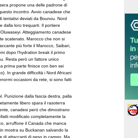
asera propone una delle padrone di
n questo incontro. Avvio canadese che
i tentativi deviati da Bounou. Nord
 dalla loro trequarti. Il portiere
 Oluwaseyi. Atteggiamento canadese
nte scatenato. Marocco che non si
accante più forte il Marocco, Saibari,
mi dopo l'hydration break il primo
au. Resta però un fattore unico
a prima parte finisce con ben sei
co). In grande difficoltà i Nord Africani
ormi occasioni da rete, si sono fatti
. Punizione dalla fascia destra, palla
etamente libero spara il rasoterra
rmente, canadesi però che dimostrano
difatti modificato completamente la
occo, arruffone il Canada che manca
 in mostra su Buckanan salvando la
de di attaccanti di peso in campo. Ma