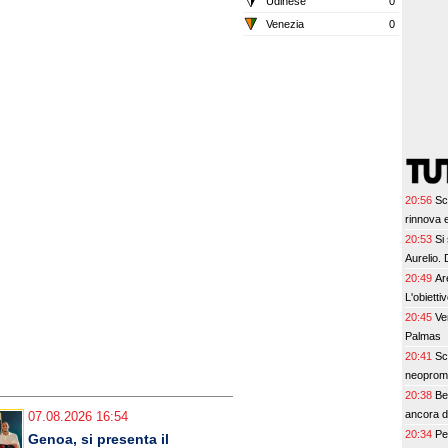
Udinese
0
Venezia
0
20:56
Sc
rinnova e 
20:53
Si
Aurelio. 
20:49
Ar
L'obietti
20:45
Ve
Palmas
20:41
Sc
neoprom
20:38
Be
ancora de
07.08.2026 16:54
20:34
Pe
Genoa, si presenta il