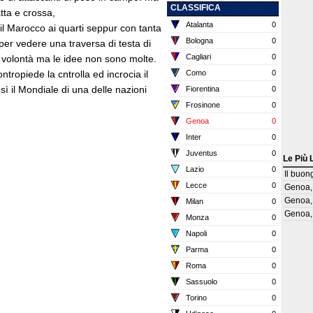
CLASSIFICA
tta e crossa,
Atalanta
0
il Marocco ai quarti seppur con tanta
Bologna
0
per vedere una traversa di testa di
Cagliari
0
 volontà ma le idee non sono molte.
ontropiede la cntrolla ed incrocia il
Como
0
 il Mondiale di una delle nazioni
Fiorentina
0
Frosinone
0
Genoa
0
Inter
0
Juventus
0
Le Più 
Lazio
0
Il buon
Lecce
0
Genoa, 
Genoa, 
Milan
0
Genoa, 
Monza
0
Napoli
0
Parma
0
Roma
0
Sassuolo
0
Torino
0