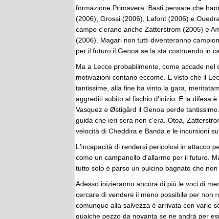
formazione Primavera. Basti pensare che han
(2006), Grossi (2006), Lafont (2006) e Ouedra
campo c'erano anche Zatterstrom (2005) e A
(2006). Magari non tutti diventeranno campi
per il futuro il Genoa se la sta costruendo in 
Ma a Lecce probabilmente, come accade nel 
motivazioni contano eccome. E visto che il Le
tantissime, alla fine ha vinto la gara, meritata
aggrediti subito al fischio d'inizio. E la difesa 
Vasquez e Østigård il Genoa perde tantissimo.
guida che ieri sera non c'era. Otoa, Zatterstr
velocità di Cheddira e Banda e le incursioni sul
L'incapacità di rendersi pericolosi in attacco 
come un campanello d'allarme per il futuro. 
tutto solo è parso un pulcino bagnato che non 
Adesso inizieranno ancora di più le voci di m
cercare di vendere il meno possibile per non
comunque alla salvezza è arrivata con varie se
qualche pezzo da novanta se ne andrà per esi