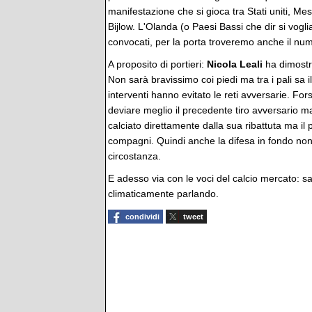
manifestazione che si gioca tra Stati uniti, M
Bijlow. L'Olanda (o Paesi Bassi che dir si vogli
convocati, per la porta troveremo anche il nu
A proposito di portieri:
Nicola Leali
ha dimostra
Non sarà bravissimo coi piedi ma tra i pali sa i
interventi hanno evitato le reti avversarie. Fo
deviare meglio il precedente tiro avversario 
calciato direttamente dalla sua ribattuta ma il p
compagni. Quindi anche la difesa in fondo non
circostanza.
E adesso via con le voci del calcio mercato: s
climaticamente parlando.
condividi
tweet