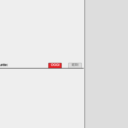
Lette:
OGGI
IERI