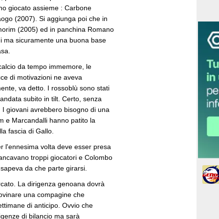
no giocato assieme : Carbone
ogo (2007). Si aggiunga poi che in
morim (2005) ed in panchina Romano
oni ma sicuramente una buona base
casa.
calcio da tempo immemore, le
cce di motivazioni ne aveva
mente, va detto. I rossoblù sono stati
è andata subito in tilt. Certo, senza
 I giovani avrebbero bisogno di una
om e Marcandalli hanno patito la
la fascia di Gallo.
per l'ennesima volta deve esser presa
Mancavano troppi giocatori e Colombo
sapeva da che parte girarsi.
ercato. La dirigenza genoana dovrà
 rovinare una compagine che
ttimane di anticipo. Ovvio che
genze di bilancio ma sarà