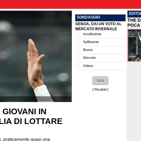
EDITO
SONDAGGIO
THE D
GENOA, DAI UN VOTO AL
POCA 
MERCATO INVERNALE
Insufficiente
Sufficiente
Buono
Discreto
Ottimo
[
Risultati
]
 GIOVANI IN
IA DI LOTTARE
ani, praticamente quasi una