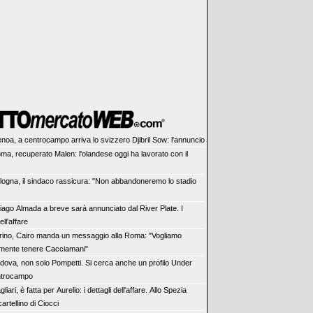
noa, a centrocampo arriva lo svizzero Djibril Sow: l'annuncio
ma, recuperato Malen: l'olandese oggi ha lavorato con il
logna, il sindaco rassicura: "Non abbandoneremo lo stadio
iago Almada a breve sarà annunciato dal River Plate. I
ell'affare
rino, Cairo manda un messaggio alla Roma: "Vogliamo
mente tenere Cacciamani"
dova, non solo Pompetti. Si cerca anche un profilo Under
entrocampo
liari, è fatta per Aurelio: i dettagli dell'affare. Allo Spezia
cartellino di Ciocci