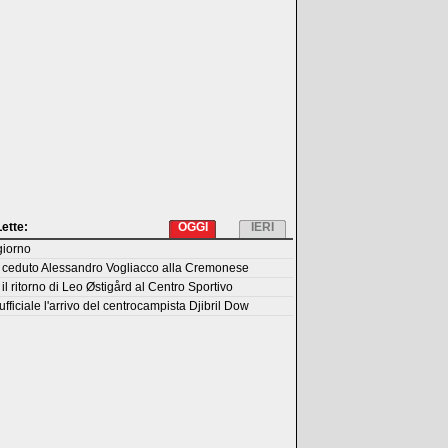
Lette:
OGGI
IERI
giorno
 ceduto Alessandro Vogliacco alla Cremonese
il ritorno di Leo Østigård al Centro Sportivo
fficiale l'arrivo del centrocampista Djibril Dow