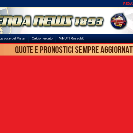
REDA
La voce del Mister
Calciomercato
MiNUTI Rossoblù