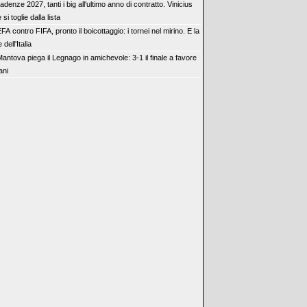
adenze 2027, tanti i big all'ultimo anno di contratto. Vinicius
si toglie dalla lista
FA contro FIFA, pronto il boicottaggio: i tornei nel mirino. E la
dell'Italia
 Mantova piega il Legnago in amichevole: 3-1 il finale a favore
iani