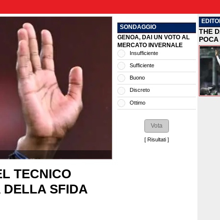
EDITO
SONDAGGIO
THE D
GENOA, DAI UN VOTO AL
POCA 
MERCATO INVERNALE
Insufficiente
Sufficiente
Buono
Discreto
Ottimo
[
Risultati
]
EL TECNICO
A DELLA SFIDA