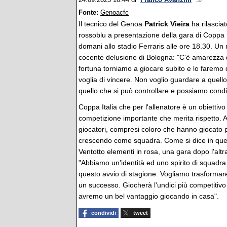
24.09.2025 16:44
di
Franco Avanzini
Fonte:
Genoacfc
Il tecnico del Genoa
Patrick Vieira
ha rilasciat
rossoblu a presentazione della gara di Coppa I
domani allo stadio Ferraris alle ore 18.30. Un
cocente delusione di Bologna: "C'è amarezza d
fortuna torniamo a giocare subito e lo faremo di
voglia di vincere. Non voglio guardare a quel
quello che si può controllare e possiamo condi
Coppa Italia che per l'allenatore è un obiettiv
competizione importante che merita rispetto. Aiu
giocatori, compresi coloro che hanno giocato 
crescendo come squadra. Come si dice in quest
Ventotto elementi in rosa, una gara dopo l'altr
"Abbiamo un'identità ed uno spirito di squadr
questo avvio di stagione. Vogliamo trasformare 
un successo. Giocherà l'undici più competitivo
avremo un bel vantaggio giocando in casa".
condividi
tweet