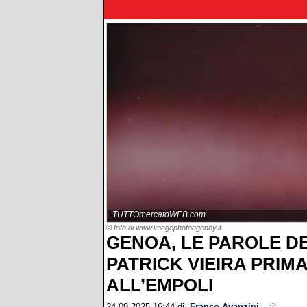
TUTTOmercatoWEB.com
© foto di www.imagephotoagency.it
GENOA, LE PAROLE D
PATRICK VIEIRA PRIM
ALL’EMPOLI