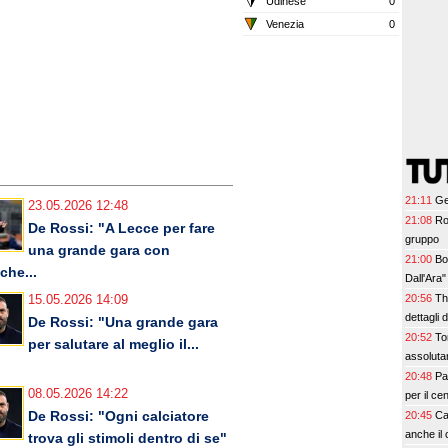
Udinese
0
Venezia
0
21:11
Ge
23.05.2026 12:48
21:08
Ro
De Rossi: "A Lecce per fare
gruppo
una grande gara con
21:00
Bo
che...
Dall'Ara"
20:56
Th
15.05.2026 14:09
dettagli d
De Rossi: "Una grande gara
20:52
To
per salutare al meglio il...
assoluta
20:48
Pa
08.05.2026 14:22
per il c
De Rossi: "Ogni calciatore
20:45
Cag
anche il 
trova gli stimoli dentro di se"