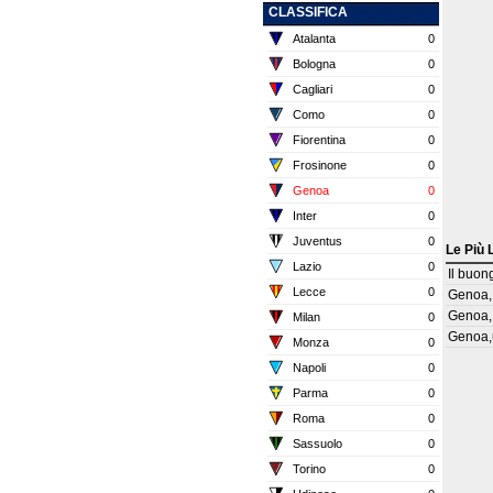
CLASSIFICA
Atalanta
0
Bologna
0
Cagliari
0
Como
0
Fiorentina
0
Frosinone
0
Genoa
0
Inter
0
Juventus
0
Le Più 
Lazio
0
Il buon
Lecce
0
Genoa,
Genoa, 
Milan
0
Genoa,u
Monza
0
Napoli
0
Parma
0
Roma
0
Sassuolo
0
Torino
0