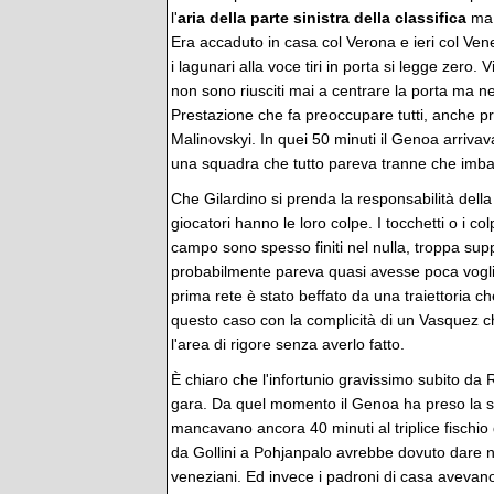
l'
aria della parte sinistra della classifica
ma 
Era accaduto in casa col Verona e ieri col Ven
i lagunari alla voce tiri in porta si legge zero
non sono riusciti mai a centrare la porta ma n
Prestazione che fa preoccupare tutti, anche pri
Malinovskyi. In quei 50 minuti il Genoa arriva
una squadra che tutto pareva tranne che imbatt
Che Gilardino si prenda la responsabilità della
giocatori hanno le loro colpe. I tocchetti o i co
campo sono spesso finiti nel nulla, troppa s
probabilmente pareva quasi avesse poca voglia 
prima rete è stato beffato da una traiettoria 
questo caso con la complicità di un Vasquez
l'area di rigore senza averlo fatto.
È chiaro che l'infortunio gravissimo subito da
gara. Da quel momento il Genoa ha preso la s
mancavano ancora 40 minuti al triplice fischio d
da Gollini a Pohjanpalo avrebbe dovuto dare n
veneziani. Ed invece i padroni di casa avevano