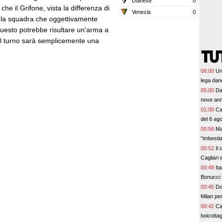
Udinese
0
che il Grifone, vista la differenza di
Venezia
0
 è la squadra che oggettivamente
e questo potrebbe risultare un'arma a
del turno sarà semplicemente una
06:00
Un
lega dan
05:00
Da
nove anni
01:00
Ca
del 6 ag
00:56
Ma
“imbesti
00:52
Il
Cagliari 
00:49
Ita
Bonucci:
00:45
Do
Milan per
00:42
Ca
boicottag