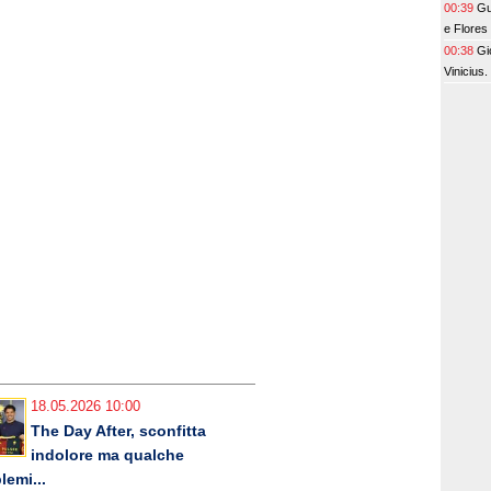
00:39
Gu
e Flores
un bel co
00:38
Gi
Vinicius
18.05.2026 10:00
The Day After, sconfitta
indolore ma qualche
lemi...