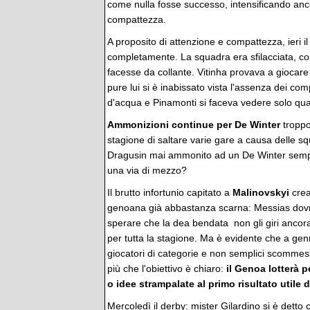
come nulla fosse successo, intensificando ancor
compattezza.
A proposito di attenzione e compattezza, ieri i
completamente. La squadra era sfilacciata, coi
facesse da collante. Vitinha provava a giocar
pure lui si è inabissato vista l'assenza dei c
d'acqua e Pinamonti si faceva vedere solo quand
Ammonizioni continue per De Winter
troppo
stagione di saltare varie gare a causa delle sq
Dragusin mai ammonito ad un De Winter sempr
una via di mezzo?
Il brutto infortunio capitato a
Malinovskyi
crea
genoana già abbastanza scarna: Messias dovr
sperare che la dea bendata non gli giri ancora
per tutta la stagione. Ma è evidente che a gen
giocatori di categorie e non semplici scommes
più che l'obiettivo è chiaro:
il Genoa lotterà p
o idee strampalate al primo risultato utile 
Mercoledì il derby: mister Gilardino si è detto 