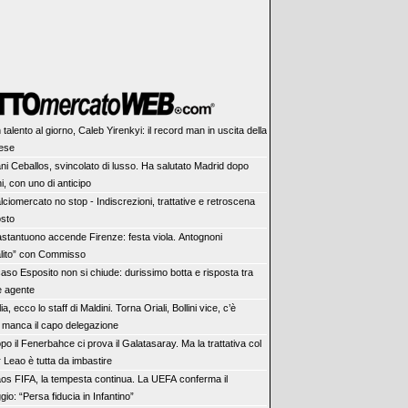
 talento al giorno, Caleb Yirenkyi: il record man in uscita della
ese
ni Ceballos, svincolato di lusso. Ha salutato Madrid dopo
, con uno di anticipo
lciomercato no stop - Indiscrezioni, trattative e retroscena
osto
stantuono accende Firenze: festa viola. Antognoni
alito” con Commisso
 caso Esposito non si chiude: durissimo botta e risposta tra
e agente
lia, ecco lo staff di Maldini. Torna Oriali, Bollini vice, c’è
 manca il capo delegazione
po il Fenerbahce ci prova il Galatasaray. Ma la trattativa col
 Leao è tutta da imbastire
os FIFA, la tempesta continua. La UEFA conferma il
gio: “Persa fiducia in Infantino”