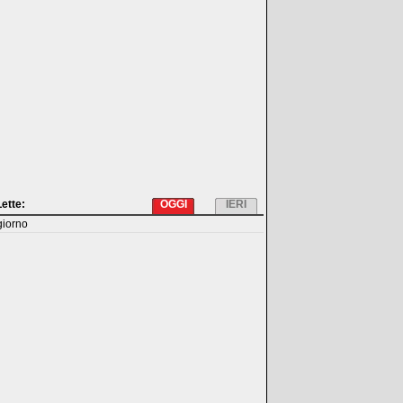
Lette:
OGGI
IERI
giorno