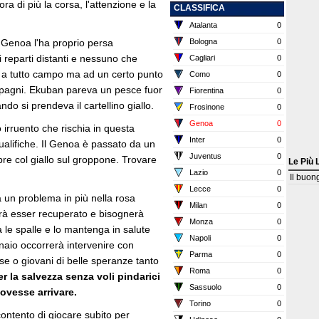
a di più la corsa, l'attenzione e la
CLASSIFICA
Atalanta
0
l Genoa l'ha proprio persa
Bologna
0
 reparti distanti e nessuno che
Cagliari
0
e a tutto campo ma ad un certo punto
Como
0
ompagni. Ekuban pareva un pesce fuor
Fiorentina
0
o si prendeva il cartellino giallo.
Frosinone
0
Genoa
0
 irruento che rischia in questa
Inter
0
ualifiche. Il Genoa è passato da un
Juventus
0
e col giallo sul groppone. Trovare
Le Più 
Lazio
0
Il buon
Lecce
0
 un problema in più nella rosa
Milan
0
à esser recuperato e bisognerà
Monza
0
 le spalle e lo mantenga in salute
Napoli
0
naio occorrerà intervenire con
Parma
0
se o giovani di belle speranze tanto
Roma
0
er la salvezza senza voli pindarici
Sassuolo
0
dovesse arrivare.
Torino
0
contento di giocare subito per