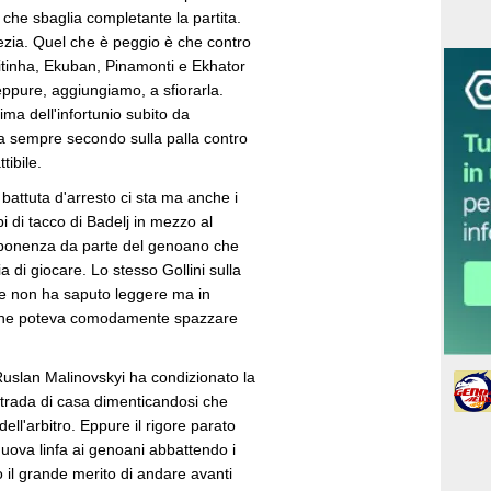
che sbaglia completante la partita.
ezia. Quel che è peggio è che contro
. Vitinha, Ekuban, Pinamonti e Ekhator
eppure, aggiungiamo, a sfiorarla.
ma dell'infortunio subito da
va sempre secondo sulla palla contro
ibile.
 battuta d'arresto ci sta ma anche i
lpi di tacco di Badelj in mezzo al
upponenza da parte del genoano che
di giocare. Lo stesso Gollini sulla
che non ha saputo leggere ma in
 che poteva comodamente spazzare
 Ruslan Malinovskyi ha condizionato la
trada di casa dimenticandosi che
ell'arbitro. Eppure il rigore parato
uova linfa ai genoani abbattendo i
 il grande merito di andare avanti