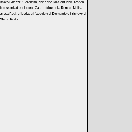
stavo Ghezzi: “Fiorentina, che colpo Mastantuono! Aranda
 i prossimi ad esplodere. Castro felice della Roma e Molina è
lpo”
ornata Real: ufficializzati l'acquisto di Diomande e il rinnovo di
. Sfuma Rodri