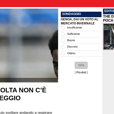
EDITO
SONDAGGIO
THE D
GENOA, DAI UN VOTO AL
POCA 
MERCATO INVERNALE
Insufficiente
Sufficiente
Buono
Discreto
Ottimo
[
Risultati
]
VOLTA NON C’È
PEGGIO
uto svoltare andando a respirare