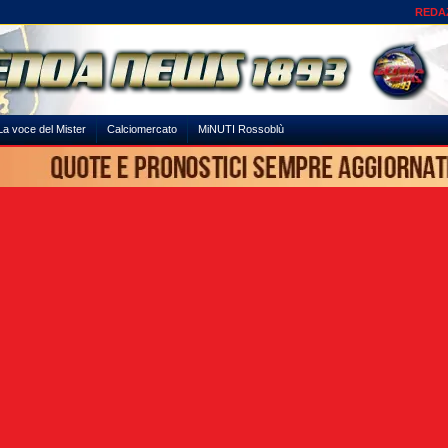
REDA
La voce del Mister
Calciomercato
MiNUTI Rossoblù