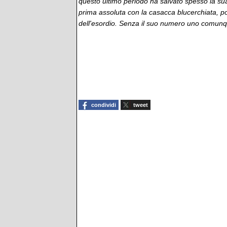
questo ultimo periodo ha salvato spesso la s
prima assoluta con la casacca blucerchiata, p
dell'esordio. Senza il suo numero uno comun
condividi
tweet