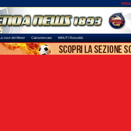
REDA
La voce del Mister
Calciomercato
MiNUTI Rossoblù