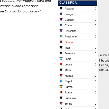
ua squadra. Per Puggioni sarà una
CLASSIFICA
otrebbe subire l'emozione
Atalanta
0
que loro perdono qualcosa”
Bologna
0
Cagliari
0
Como
0
Fiorentina
0
Frosinone
0
Genoa
0
Inter
0
Juventus
0
Le Più 
Lazio
0
Il buon
Lecce
0
Genoa, 
Genoa, 
Milan
0
Monza
0
Napoli
0
Parma
0
Roma
0
Sassuolo
0
Torino
0