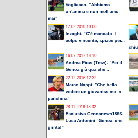
Vogliacco: “Abbiamo
un’anima e non molliamo
mai”
17.02.2019 19:00
Inzaghi: “C’è mancato il
colpo vincente, spiace per...
chiu
16.07.2017 14:10
Andrea Piras (Tmw): "Per il
Genoa già qualche...
22.12.2016 12:32
Marco Nappi: "Che bello
vedere un giovanissimo in
panchina"
28.11.2016 18:32
Esclusiva Genoanews1893:
Luca Antonini "Genoa, che
grinta!"