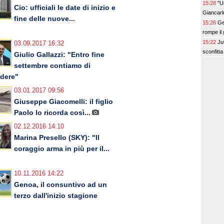
15:28
"U
Cio: ufficiali le date di inizio e
Giancarl
fine delle nuove...
15:26
Ge
rompe il 
15:22
Ju
03.09.2017 16:32
sconfitta
Giulio Gallazzi: "Entro fine
settembre contiamo di
dere"
03.01.2017 09:56
Giuseppe Giacomelli: il figlio
Paolo lo ricorda così...
02.12.2016 14:10
Marina Presello (SKY): "Il
coraggio arma in più per il...
10.11.2016 14:22
Genoa, il consuntivo ad un
terzo dall'inizio stagione