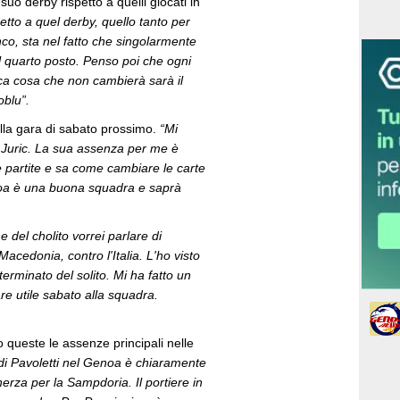
 suo derby rispetto a quelli giocati in
etto a quel derby, quello tanto per
co, sta nel fatto che singolarmente
l quarto posto. Penso poi che ogni
nica cosa che non cambierà sarà il
oblu”.
la gara di sabato prossimo.
“Mi
n Juric. La sua assenza per me è
 partite e sa come cambiare le carte
Genoa è una buona squadra e saprà
e del cholito vorrei parlare di
acedonia, contro l'Italia. L'ho visto
terminato del solito. Mi ha fatto un
re utile sabato alla squadra.
o queste le assenze principali nelle
di Pavoletti nel Genoa è chiaramente
rza per la Sampdoria. Il portiere in