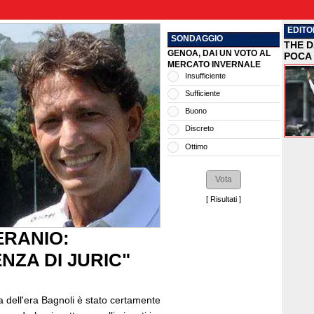
EDITO
SONDAGGIO
THE D
GENOA, DAI UN VOTO AL
POCA 
MERCATO INVERNALE
Insufficiente
Sufficiente
Buono
Discreto
Ottimo
[
Risultati
]
ERANIO:
NZA DI JURIC"
a dell'era Bagnoli è stato certamente