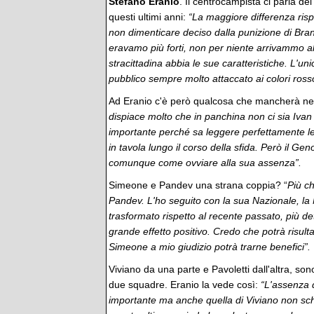
Stefano Eranio
. Il centrocampista ci parla del
questi ultimi anni:
“La maggiore differenza risp
non dimenticare deciso dalla punizione di Bran
eravamo più forti, non per niente arrivammo a
stracittadina abbia le sue caratteristiche. L'u
pubblico sempre molto attaccato ai colori ross
Ad Eranio c'è però qualcosa che mancherà nel
dispiace molto che in panchina non ci sia Iva
importante perché sa leggere perfettamente le
in tavola lungo il corso della sfida. Però il 
comunque come ovviare alla sua assenza”.
Simeone e Pandev una strana coppia? “
Più ch
Pandev. L'ho seguito con la sua Nazionale, la M
trasformato rispetto al recente passato, più de
grande effetto positivo. Credo che potrà risulta
Simeone a mio giudizio potrà trarne benefici”.
Viviano da una parte e Pavoletti dall'altra, son
due squadre. Eranio la vede così:
“L'assenza 
importante ma anche quella di Viviano non sche