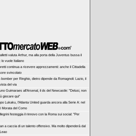
alletti valuta Arthur, ma alla porta della Juventus bussa il
 lo vuole Italiano
retti continua a ricevere apprezzamenti: anche il Cittadella
sore svincolato
 bomber per Ringhio, dietro dipende da Romagnoli: Lazio, il
vista del via
uno Guimaraes all'Arsenal, il ds del Newcastle: "Delusi, non
ù giocare qui"
po Lukaku, l'Atlanta United guarda ancora alla Serie A: nel
'è Morata del Como
llegrini festeggia il rinnovo con la Roma sui social: "Per
lan a caccia di un talento offensivo. Ma molto dipenderà dal
 Leao