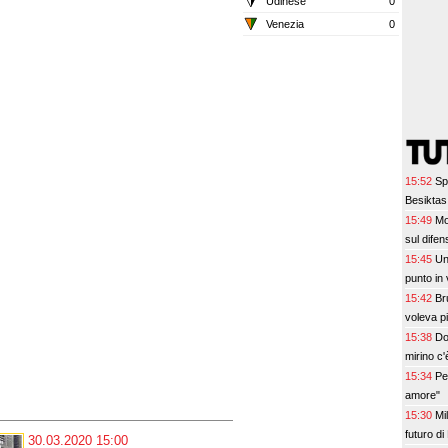
Udinese
0
Venezia
0
15:52
Sp
Besiktas:
15:49
Mo
sul difen
15:45
Un
punto in 
15:42
Br
voleva pi
15:38
Do
mirino c
15:34
Pe
amore"
15:30
Mi
futuro di
30.03.2020 15:00