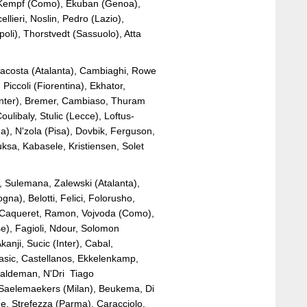
ha, Kempf (Como), Ekuban (Genoa),
llieri, Noslin, Pedro (Lazio),
poli), Thorstvedt (Sassuolo), Atta
ppacosta (Atalanta), Cambiaghi, Rowe
iccoli (Fiorentina), Ekhator,
(Inter), Bremer, Cambiaso, Thuram
oulibaly, Stulic (Lecce), Loftus-
), N'zola (Pisa), Dovbik, Ferguson,
sa, Kabasele, Kristiensen, Solet
, Sulemana, Zalewski (Atalanta),
na), Belotti, Felici, Folorusho,
), Caqueret, Ramon, Vojvoda (Como),
e), Fagioli, Ndour, Solomon
anji, Sucic (Inter), Cabal,
Basic, Castellanos, Ekkelenkamp,
Galdeman, N'Dri Tiago
 Saelemaekers (Milan), Beukema, Di
ge, Strefezza (Parma), Caracciolo,