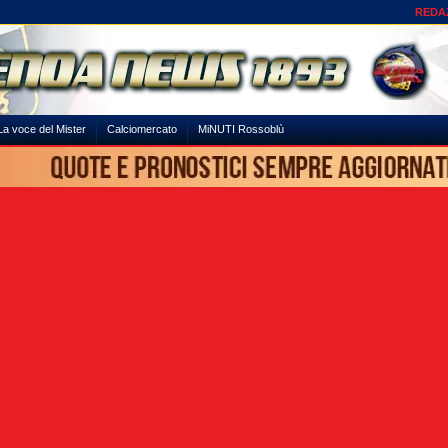
REDA
La voce del Mister
Calciomercato
MiNUTI Rossoblù