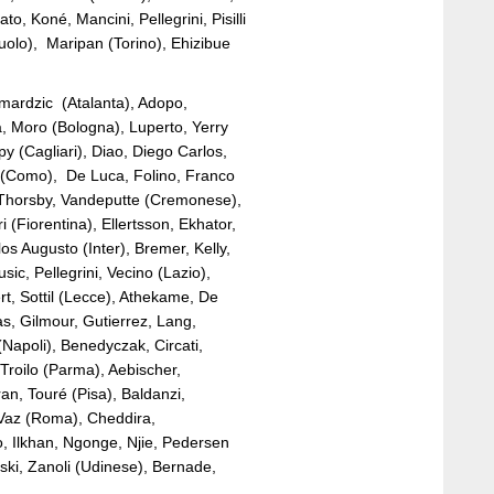
to, Koné, Mancini, Pellegrini, Pisilli
olo), Maripan (Torino), Ehizibue
amardzic (Atalanta), Adopo,
, Moro (Bologna), Luperto, Yerry
py (Cagliari), Diao, Diego Carlos,
 (Como), De Luca, Folino, Franco
 Thorsby, Vandeputte (Cremonese),
i (Fiorentina), Ellertsson, Ekhator,
os Augusto (Inter), Bremer, Kelly,
sic, Pellegrini, Vecino (Lazio),
t, Sottil (Lecce), Athekame, De
as, Gilmour, Gutierrez, Lang,
Napoli), Benedyczak, Circati,
Troilo (Parma), Aebischer,
an, Touré (Pisa), Baldanzi,
 Vaz (Roma), Cheddira,
o, Ilkhan, Ngonge, Njie, Pedersen
vski, Zanoli (Udinese), Bernade,