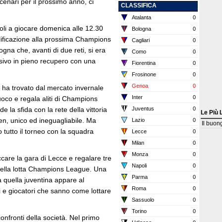
enari per il prossimo anno, ci
CLASSIFICA
Atalanta
0
li a giocare domenica alle 12.30
Bologna
0
alificazione alla prossima Champions
Cagliari
0
na che, avanti di due reti, si era
Como
0
isivo in pieno recupero con una
Fiorentina
0
Frosinone
0
Genoa
0
ha trovato dal mercato invernale
Inter
0
uoco e regala aliti di Champions
la sfida con la rete della vittoria
Juventus
0
Le Più 
en, unico ed ineguagliabile. Ma
Lazio
0
Il buon
tutto il torneo con la squadra
Lecce
0
Milan
0
Monza
0
care la gara di Lecce e regalare tre
Napoli
0
 nella lotta Champions League. Una
Parma
0
 quella juventina appare al
Roma
0
 e giocatori che sanno come lottare
Sassuolo
0
Torino
0
confronti della società. Nel primo