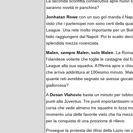
La seconda sconfitta consecutiva apre nuovi sc
saranno novità in panchina?
Jonhatan Rowe
con un suo gol manda il Napo
visto che i partenopei non sono certi della qu
League. Una rete molto importante per un Bolog
fatto raggiungere dal Napoli. Poi lo scatto dec
splendida mezza rovesciata.
Malen, sempre Malen, solo Malen
. La Roma 
l'olandese volante che toglie le castagne dal f
League alla sua squadra. A PArma apre e chiude 
che arriva addirittura al 100esimo minuto. Mal
quante reti avrebbe segnato se avesse giocato 
giallorossa?
A
Dusan Vlahovic
basta un minuto per svbloc
punti alla Juventus. Tre punti importantissimi
corsa che vede almeno tre squadre in lizza ma
momento una delle favorite visto che ha mezzi
per la conquista di una posizione di rilievo.
Prosegue la protesta dei tifosi della Lazio nei 