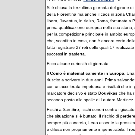
12.05.2026 10:00
di
Franco Avanzini
Si è chiusa la terzultima giornata del girone di
della Fiorentina ma anche il caos in zona Ch
libera, Juventus, in rialzo, Roma, fortunata 
prima qualificazione europea nella sua storia, s
per la competizione principale in ambito euro
che, sconfitto in casa, non è ancora certo dell
fatto registrare 27 reti delle quali 17 realizza
successi in trasferta.
Ecco alcune curiosità di giornata.
Il
Como è matematicamente in Europa
. Una
riuscito a scrivere in due anni. Prima salvando
con un'accelerata impetuosa e risultati che in 
marcatore decisivo è stato
Douvikas
che ha r
secondo posto alle spalle di Lautaro Martinez.
Fischi a San Siro, fischi sonori contro i giocat
che situazione si è buttato. Il rischio di per
sempre più concreto, Leao assente la prossima 
e difesa non propriamente impenetrabile. I ro