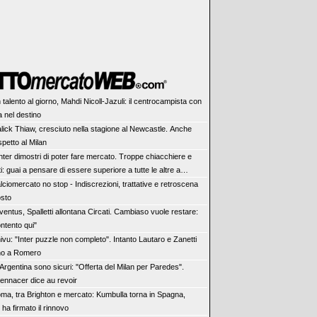
 talento al giorno, Mahdi Nicoll-Jazuli: il centrocampista con
ia nel destino
lick Thiaw, cresciuto nella stagione al Newcastle. Anche
spetto al Milan
Inter dimostri di poter fare mercato. Troppe chiacchiere e
ti: guai a pensare di essere superiore a tutte le altre a
re. Juve, il portiere può diventare un "problema". Milan-
lciomercato no stop - Indiscrezioni, trattative e retroscena
rve una decisione netta
osto
ventus, Spalletti allontana Circati. Cambiaso vuole restare:
ntento qui"
ivu: "Inter puzzle non completo". Intanto Lautaro e Zanetti
no a Romero
 Argentina sono sicuri: "Offerta del Milan per Paredes".
Bennacer dice au revoir
ma, tra Brighton e mercato: Kumbulla torna in Spagna,
i ha firmato il rinnovo