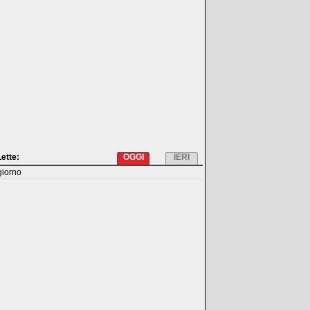
Lette:
OGGI
IERI
giorno