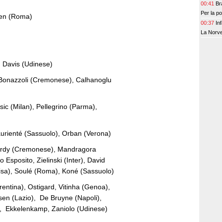
00:41
Br
Per la p
len (Roma)
00:37
In
La Norve
, Davis (Udinese)
a), Bonazzoli (Cremonese), Calhanoglu
isic (Milan), Pellegrino (Parma),
aurienté (Sassuolo), Orban (Verona)
 Vardy (Cremonese), Mandragora
 Esposito, Zielinski (Inter), David
isa), Soulé (Roma), Koné (Sassuolo)
entina), Ostigard, Vitinha (Genoa),
ksen (Lazio), De Bruyne (Napoli),
, Ekkelenkamp, Zaniolo (Udinese)