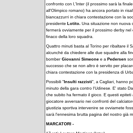
confronto con l,'Inter (il prossimo sarà la fina
all'Olimpico romano) ha ancora portato in risal
biancazzurri in chiara contestazione con la soci
presidente
Lotito.
Una situazione non nuova c
fermerà ovviamente per il prossimo derby nel 
finaco della loro squadra.
Quattro minuti basta al Torino per ribaltare i
alcunché da chiedere alle due squadre alla fin
bomber
Giovanni Simeone
e a
Pedersen
son
successo che se non altro è servito per placare 
chiara contestazione con la presidenza di Urb
Possibili "
Insulti razzisti
", a Cagliari, hanno 
minuto della gara contro l'Udinese. E' stato Davi
che subito ha fermato il gioco. E questi epitet
giocatore avversario nei confronti del calciato
giustizia sportiva intervenire se ovviamete fos
sarà l'ennesima brutta pagina del nostro già m
MARCATORI -