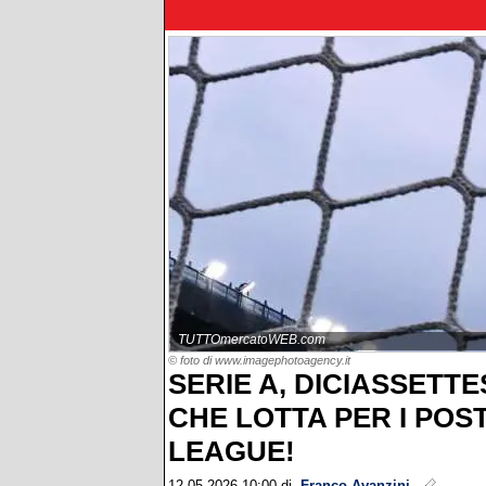
TUTTOmercatoWEB.com
© foto di www.imagephotoagency.it
SERIE A, DICIASSETTE
CHE LOTTA PER I POS
LEAGUE!