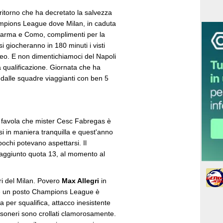
 ritorno che ha decretato la salvezza
ampions League dove Milan, in caduta
a Parma e Como, complimenti per la
i giocheranno in 180 minuti i visti
peo. E non dimentichiamoci del Napoli
a qualificazione. Giornata che ha
te dalle squadre viaggianti con ben 5
 favola che mister Cesc Fabregas è
si in maniera tranquilla e quest'anno
pochi potevano aspettarsi. Il
aggiunto quota 13, al momento al
ori del Milan. Povero
Max Allegri
in
dere un posto Champions League è
per squalifica, attacco inesistente
ssoneri sono crollati clamorosamente.