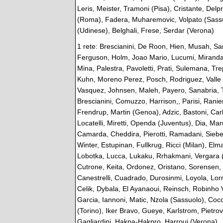
Leris, Meister, Tramoni (Pisa), Cristante, Delpra
(Roma), Fadera, Muharemovic, Volpato (Sassu
(Udinese), Belghali, Frese, Serdar (Verona)
1 rete: Brescianini, De Roon, Hien, Musah, S
Ferguson, Holm, Joao Mario, Lucumi, Miranda
Mina, Palestra, Pavoletti, Prati, Sulemana, Tre
Kuhn, Moreno Perez, Posch, Rodriguez, Valle
Vasquez, Johnsen, Maleh, Payero, Sanabria,
Brescianini, Comuzzo, Harrison,, Parisi, Ranier
Frendrup, Martin (Genoa), Adzic, Bastoni, Carl
Locatelli, Miretti, Openda (Juventus), Dia, Maru
Camarda, Cheddira, Pierotti, Ramadani, Sieber
Winter, Estupinan, Fullkrug, Ricci (Milan), Elm
Lobotka, Lucca, Lukaku, Rrhakmani, Vergara (
Cutrone, Keita, Ordonez, Oristano, Sorensen, 
Canestrelli, Cuadrado, Durosinmi, Loyola, Lorr
Celik, Dybala, El Ayanaoui, Reinsch, Robinho
Garcia, Iannoni, Matic, Nzola (Sassuolo), Coc
(Torino), Iker Bravo, Gueye, Karlstrom, Pietro
Gagliardini, Hakpa-Hakpro, Harroui (Verona)