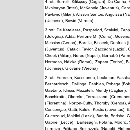
4 reti: Borrelli, Kilikçsoy (Cagliari), Da Cun
Mkhitaryan (Inter), McKennie (Juventus), Cance
Pavlovic (Milan), Alisson Santos, Anguissa (Na
(Udinese), Bowie (Verona)
3 reti: De Ketelaere, Raspadori, Scalvini, Za
(Bologna), Adda, Perrone M. (Como), Gosens, P
Messias (Genoa), Barella, Bisseck, Dunfries 
(Juventus), Cataldi, Taylor, Zaccagni (Lazio), C
Cheek (Milan), Neres (Napoli), Bernabé (Parma
Hermoso, Ndicka (Roma), Zapata (Torino), Buk
(Udinese), Giovane (Verona)
2 reti: Ederson, Kossounou, Lookman, Pasalic
Bernardeschi, Dallinga, Fabbian, Pobega (Bolog
Gaetano, Idrissi, Mazzitelli, Mendy (Cagliari
Baschirotto, Okereke, Terracciano, (Cremones
(Fiorentina), Norton-Cuffy, Thorsby (Genoa), Ak
Concençao, Gatti, Kalulu, Kostic (Juventus), 
Guenzouzi, Maldini (Lazio), Banda, Berisha, 
Gabriel (Lecce), Bartesaghi, Fofana, Modric,
Lorenzo, Politano, Spinazzola (Napoli), Elphe