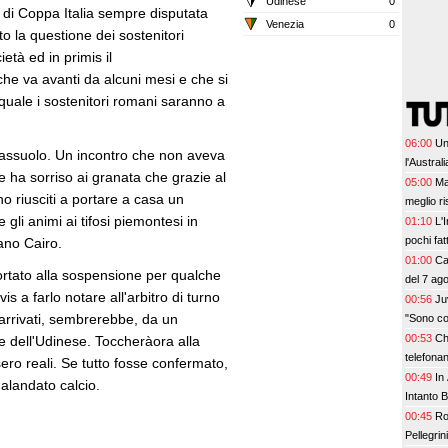
Udinese
0
le di Coppa Italia sempre disputata
Venezia
0
to la questione dei sostenitori
età ed in primis il
he va avanti da alcuni mesi e che si
quale i sostenitori romani saranno a
06:00
Un
l Sassuolo. Un incontro che non aveva
l'Austral
e ha sorriso ai granata che grazie al
05:00
Ma
o riusciti a portare a casa un
meglio ri
gli animi ai tifosi piemontesi in
01:10
L'
pochi fat
ano Cairo.
prescinde
01:00
Ca
portato alla sospensione per qualche
Leao, se
del 7 ag
s a farlo notare all'arbitro di turno
00:56
Ju
i arrivati, sembrerebbe, da un
"Sono co
00:53
Ch
re dell'Udinese. Toccheràora alla
telefona
sero reali. Se tutto fosse confermato,
00:49
In
alandato calcio.
Intanto 
00:45
Ro
Pellegrin