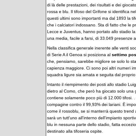
di là delle prestazioni, dei risultati e dei gioc
rossa e blu. Il tifoso del Grifone si identifica n
questi ultimi sono importanti ma dal 1893 la t
che i calciatori indossano. Sta di fatto che le 
Lecce e Juventus, hanno portato allo stadio la
una media, facile a farsi, di 33.049 presenze a
Nella classifica generale inerente alle venti s
di Serie A il Genoa si posiziona al
settimo po
che, pensiamo, sarebbe migliore se solo lo st
capienza maggiore. Ci sono poi altri numeri i
squadra ligure sia amata e seguita dal proprio
Intanto il riempimento dei posti allo stadio Luig
dietro al Como, che però ha giocato solo una g
contiene solamente poco più di 12.000 tifosi. .
compagine contro il 99,93% dei lariani. È impo
come il rossoblu, se si manterrà questo trend 
sarà un tutt'uno all'interno dell'impianto sport
blu in nessuna parte dello stadio, fatta eccezi
destinato alla tifoseria ospite.