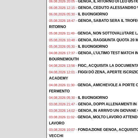
GENOA, IL RITORNO DI LEO ØST
06.08.2026 20:05 -
GENOA, CEDUTO ALESSANDRO 
06.08.2026 12:15 -
IL BUONGIORNO
06.08.2026 05:30 -
GENOA, SABATO SERA IL TROF
05.08.2026 18:47 -
RITORNO
GENOA, NON SOTTOVALUTARE L
05.08.2026 11:49 -
GENOA, RAGGIUNTA QUOTA 20 M
05.08.2026 10:48 -
IL BUONGIORNO
05.08.2026 05:30 -
GENOA, L’ULTIMO TEST MATCH I
04.08.2026 17:37 -
BOURNEMOUTH
FIGC, ACQUISITA LA DOCUMENT
04.08.2026 13:56 -
FIGGI DÖ ZENA, APERTE ISCRI
04.08.2026 12:01 -
ACADEMY
GENOA, AMICHEVOLE A PORTE C
04.08.2026 11:30 -
FERMENTO
IL BUONGIORNO
04.08.2026 05:30 -
GENOA, DOPPI ALLENAMENTI IN F
03.08.2026 21:47 -
GENOA, IN ARRIVO UN GIOVAN
03.08.2026 14:02 -
GENOA, MOLTO LAVORO ATTENDE
03.08.2026 11:02 -
LAVORO
FONDAZIONE GENOA, ACQUISIT
03.08.2026 10:07 -
VECCHI