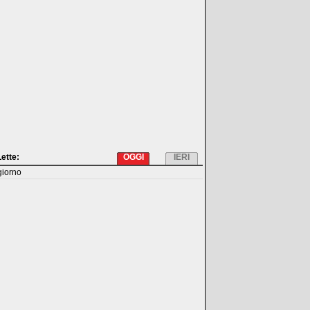
Lette:
OGGI
IERI
giorno