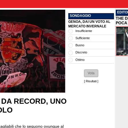
EDITO
SONDAGGIO
THE D
GENOA, DAI UN VOTO AL
POCA 
MERCATO INVERNALE
Insufficiente
Sufficiente
Buono
Discreto
Ottimo
[
Risultati
]
 DA RECORD, UNO
OLO
uagliabili che lo seguono ovunque al