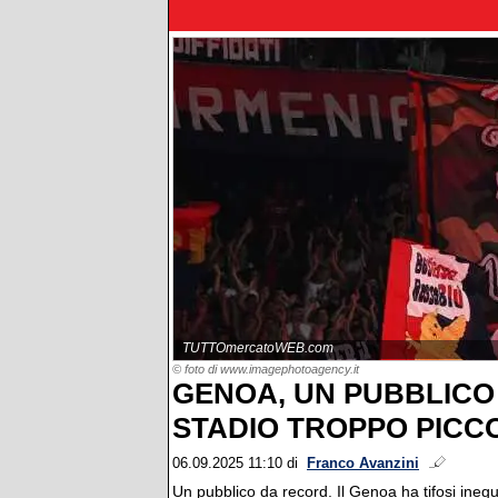
TUTTOmercatoWEB.com
© foto di www.imagephotoagency.it
GENOA, UN PUBBLICO
STADIO TROPPO PICC
06.09.2025 11:10
di
Franco Avanzini
Un pubblico da record. Il Genoa ha tifosi ineg