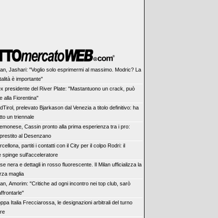
lan, Jashari: "Voglio solo esprimermi al massimo. Modric? La
alità è importante"
ex presidente del River Plate: "Mastantuono un crack, può
 alla Fiorentina"
dTirol, prelevato Bjarkason dal Venezia a titolo definitivo: ha
tto un triennale
emonese, Cassin pronto alla prima esperienza tra i pro:
 prestito al Desenzano
cellona, partiti i contatti con il City per il colpo Rodri: il
 spinge sull'acceleratore
se nera e dettagli in rosso fluorescente. Il Milan ufficializza la
rza maglia
lan, Amorim: "Critiche ad ogni incontro nei top club, sarò
affrontarle"
ppa Italia Frecciarossa, le designazioni arbitrali del turno
are