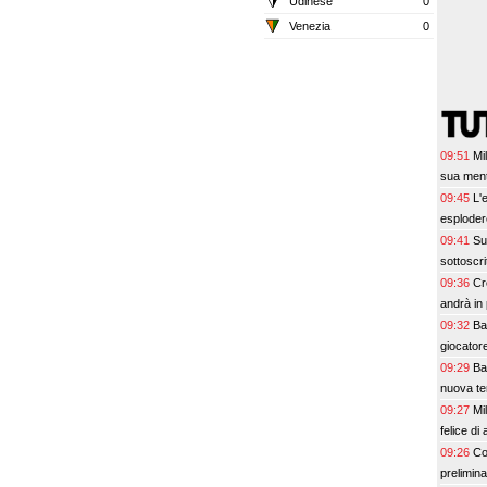
Udinese
0
Venezia
0
09:51
Mi
sua ment
09:45
L'
esplodere
09:41
Su
sottoscri
09:36
Cr
andrà in
09:32
Bar
giocatore
09:29
Ba
nuova te
09:27
Mi
felice di 
09:26
Co
prelimin