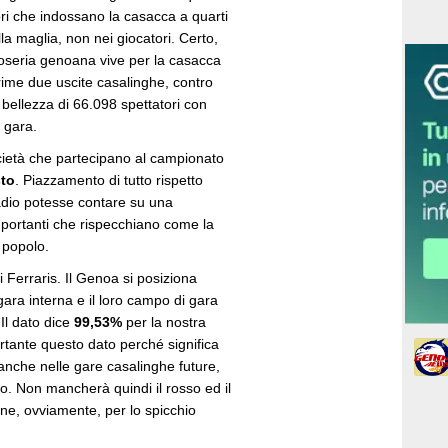
atori che indossano la casacca a quarti
ella maglia, non nei giocatori. Certo,
ifoseria genoana vive per la casacca
prime due uscite casalinghe, contro
 bellezza di 66.098 spettatori con
 gara.
ocietà che partecipano al campionato
sto
. Piazzamento di tutto rispetto
adio potesse contare su una
mportanti che rispecchiano come la
 popolo.
i Ferraris. Il Genoa si posiziona
ara interna e il loro campo di gara
 Il dato dice
99,53%
per la nostra
rtante questo dato perché significa
anche nelle gare casalinghe future,
ivo. Non mancherà quindi il rosso ed il
one, ovviamente, per lo spicchio