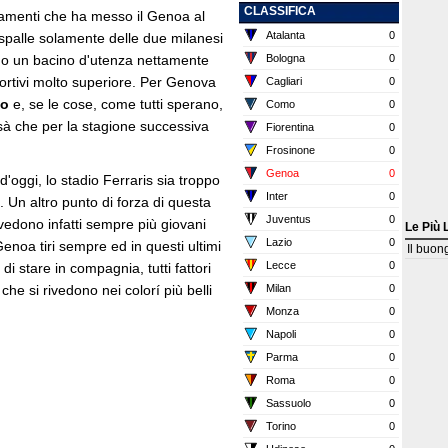
CLASSIFICA
amenti che ha messo il Genoa al
Atalanta
0
 spalle solamente delle due milanesi
no un bacino d'utenza nettamente
Bologna
0
ortivi molto superiore. Per Genova
Cagliari
0
vo
e, se le cose, come tutti sperano,
Como
0
à che per la stagione successiva
Fiorentina
0
Frosinone
0
Genoa
0
'oggi, lo stadio Ferraris sia troppo
Inter
0
a. Un altro punto di forza di questa
Juventus
0
i vedono infatti sempre più giovani
Le Più 
Lazio
0
enoa tiri sempre ed in questi ultimi
Il buon
Lecce
0
di stare in compagnia, tutti fattori
e si rivedono nei colorí più belli
Milan
0
Monza
0
Napoli
0
Parma
0
Roma
0
Sassuolo
0
Torino
0