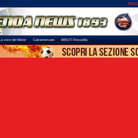
REDA
La voce del Mister
Calciomercato
MiNUTI Rossoblù