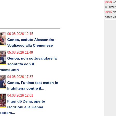
09:20
Ch
al Rayo 
09:15
Na
serve v
06.08.2026 12:15
Genoa, ceduto Alessandro
Vogliacco alla Cremonese
05.08.2026 11:49
Genoa, non sottovalutare la
sconfitta con il
rnemounth
04.08.2026 17:37
Genoa, l’ultimo test match in
Inghilterra contro il...
04.08.2026 12:01
Figgi dö Zena, aperte
iscrizioni alla Genoa
orters...