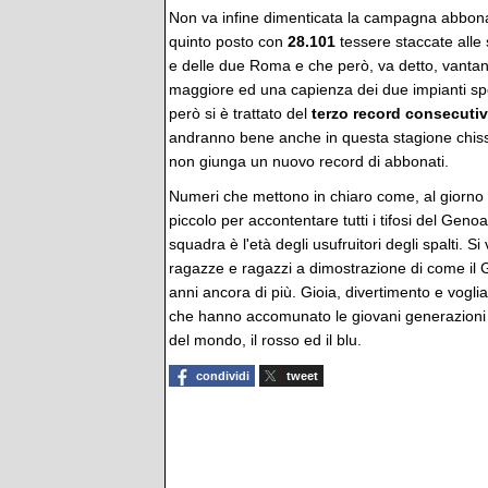
Non va infine dimenticata la campagna abbon
quinto posto con
28.101
tessere staccate alle
e delle due Roma e che però, va detto, vanta
maggiore ed una capienza dei due impianti sp
però si è trattato del
terzo record consecuti
andranno bene anche in questa stagione chiss
non giunga un nuovo record di abbonati.
Numeri che mettono in chiaro come, al giorno d
piccolo per accontentare tutti i tifosi del Geno
squadra è l'età degli usufruitori degli spalti. S
ragazze e ragazzi a dimostrazione di come il G
anni ancora di più. Gioia, divertimento e voglia 
che hanno accomunato le giovani generazioni ch
del mondo, il rosso ed il blu.
condividi
tweet